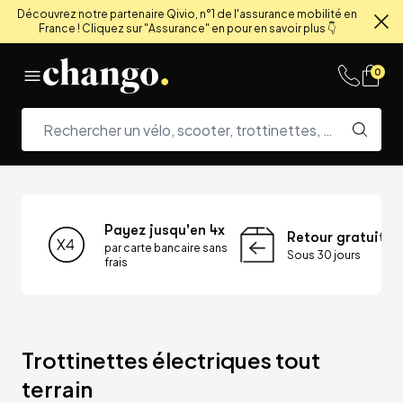
Découvrez notre partenaire Qivio, n°1 de l'assurance mobilité en
France ! Cliquez sur "Assurance" en pour en savoir plus 👇
Fe
Skip to content
0
Payez jusqu'en 4x
Retour gratuit
par carte bancaire sans
Sous 30 jours
frais
Trottinettes électriques tout 
terrain