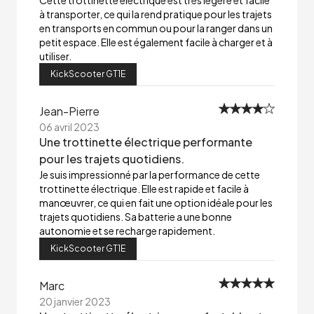
Cette trottinette électrique est très légère et facile
à transporter, ce qui la rend pratique pour les trajets
en transports en commun ou pour la ranger dans un
petit espace. Elle est également facile à charger et à
utiliser.
KickScooter GT1E
Jean-Pierre
06 avril 2023
Une trottinette électrique performante
pour les trajets quotidiens.
Je suis impressionné par la performance de cette
trottinette électrique. Elle est rapide et facile à
manœuvrer, ce qui en fait une option idéale pour les
trajets quotidiens. Sa batterie a une bonne
autonomie et se recharge rapidement.
KickScooter GT1E
Marc
20 janvier 2023