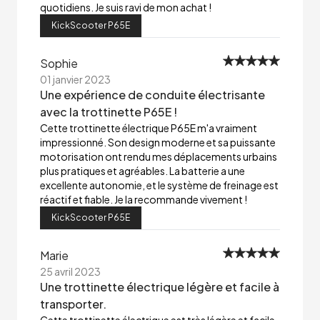
quotidiens. Je suis ravi de mon achat !
KickScooter P65E
Sophie
01 janvier 2023
Une expérience de conduite électrisante
avec la trottinette P65E !
Cette trottinette électrique P65E m'a vraiment
impressionné. Son design moderne et sa puissante
motorisation ont rendu mes déplacements urbains
plus pratiques et agréables. La batterie a une
excellente autonomie, et le système de freinage est
réactif et fiable. Je la recommande vivement !
KickScooter P65E
Marie
25 avril 2023
Une trottinette électrique légère et facile à
transporter.