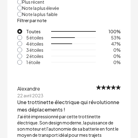
Plus récent
Note la plus élevée
Note la plus faible
Filtrer par note
Toutes
100
%
5 étoiles
53
%
4 étoiles
47
%
3 étoiles
0
%
2 étoiles
0
%
1 étoile
0
%
Alexandre
22 avril 2023
Une trottinette électrique qui révolutionne
mes déplacements !
J'ai été impressionné par cette trottinette
électrique. Son design moderne, la puissance de
son moteur et l'autonomie de sa batterie en font le
moyen de transport idéal pour mes trajets