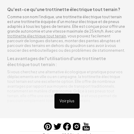
Qu'est-ce qu'une trottinette électrique tout terrain ?
Comme son nom l'indique, une trottinette électrique tout terrain
est une trottinette équipée d'un moteur électrique et de pneus
adaptés à tous les types de terrains. Elle est conçue pour offrir une
grande autonomie et une vitesse maximale de 25 km/h. Avec une
trottinette électrique tout terrain
, vous pouvez facilement
parcourir de longues distances, monter des pentes abruptes et
parcourir des terrains en dehors du goudron sans avoir à vous
soucier des embouteillages ou des problèmes de stationnement.
Les avantages de l'utilisation d'une trottinette
électrique tout terrain :
Si vous cherchez une alternative écologique et pratique pour vos
déplacements en ville ou en campagne, la trottinette électrique
tout terrain est une excellente option. Elle offre de nombreux
avantages par rapport aux moyens de transport traditionnels,
notamment en matière d'ergonomie. Grâce à ses pneus tout
terrain, elle offre une excellente adhérence et vous permet de
parcourir simplement toutes sortes de terrains.
Voir plus
Trottinette électrique tout terrain ergonomique
La trottinette électrique tout terrain est ergonomique et rend vos
déplacements agréables. Alimentée par une batterie rechargeable
entre vos trajets, vous n’aurez pas à vous soucier de l’état de sa
batterie. De plus, elle est équipée de pneus résistants qui peuvent