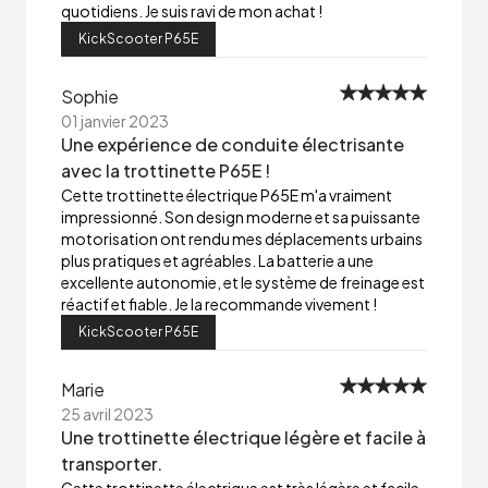
quotidiens. Je suis ravi de mon achat !
KickScooter P65E
Sophie
01 janvier 2023
Une expérience de conduite électrisante
avec la trottinette P65E !
Cette trottinette électrique P65E m'a vraiment
impressionné. Son design moderne et sa puissante
motorisation ont rendu mes déplacements urbains
plus pratiques et agréables. La batterie a une
excellente autonomie, et le système de freinage est
réactif et fiable. Je la recommande vivement !
KickScooter P65E
Marie
25 avril 2023
Une trottinette électrique légère et facile à
transporter.