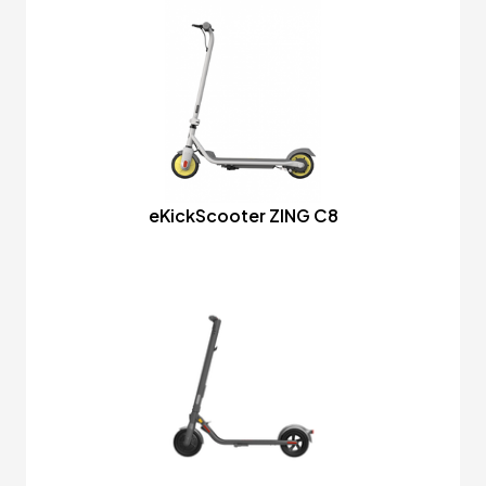
eKickScooter ZING C8