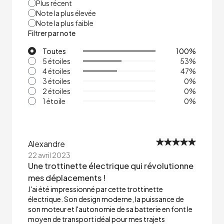
Plus récent
Note la plus élevée
Note la plus faible
Filtrer par note
Toutes
100
%
5 étoiles
53
%
4 étoiles
47
%
3 étoiles
0
%
2 étoiles
0
%
1 étoile
0
%
Alexandre
22 avril 2023
Une trottinette électrique qui révolutionne
mes déplacements !
J'ai été impressionné par cette trottinette
électrique. Son design moderne, la puissance de
son moteur et l'autonomie de sa batterie en font le
moyen de transport idéal pour mes trajets