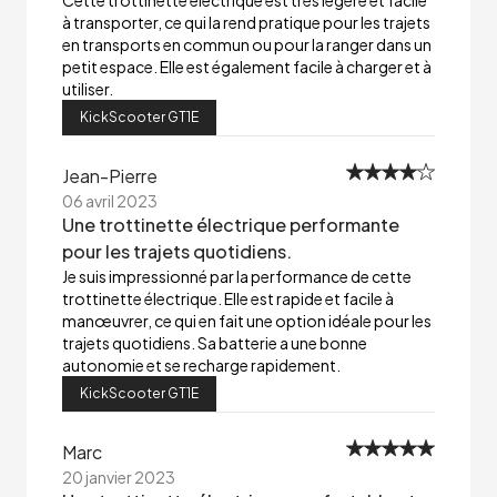
Cette trottinette électrique est très légère et facile
à transporter, ce qui la rend pratique pour les trajets
en transports en commun ou pour la ranger dans un
petit espace. Elle est également facile à charger et à
utiliser.
KickScooter GT1E
Jean-Pierre
06 avril 2023
Une trottinette électrique performante
pour les trajets quotidiens.
Je suis impressionné par la performance de cette
trottinette électrique. Elle est rapide et facile à
manœuvrer, ce qui en fait une option idéale pour les
trajets quotidiens. Sa batterie a une bonne
autonomie et se recharge rapidement.
KickScooter GT1E
Marc
20 janvier 2023