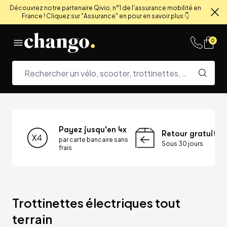
Découvrez notre partenaire Qivio, n°1 de l'assurance mobilité en
France ! Cliquez sur "Assurance" en pour en savoir plus 👇
Fe
Skip to content
0
Payez jusqu'en 4x
Retour gratuit
par carte bancaire sans
Sous 30 jours
frais
Trottinettes électriques tout 
terrain