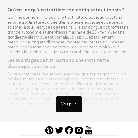
Qu'est-ce qu'une trottinette électrique tout terrain ?
Comme son nom l'indique, une trottinette électrique tout terrain
est une trottinette équipée d'un moteur électrique et de pneus
adaptés à tous les types de terrains. Elle est conçue pour offrir une
grande autonomie et une vitesse maximale de 25 km/h. Avec une
trottinette électrique tout terrain
, vous pouvez facilement
parcourir de longues distances, monter des pentes abruptes et
parcourir des terrains en dehors du goudron sans avoir à vous
soucier des embouteillages ou des problèmes de stationnement.
Les avantages de l'utilisation d'une trottinette
électrique tout terrain :
Si vous cherchez une alternative écologique et pratique pour vos
déplacements en ville ou en campagne, la trottinette électrique
tout terrain est une excellente option. Elle offre de nombreux
avantages par rapport aux moyens de transport traditionnels,
notamment en matière d'ergonomie. Grâce à ses pneus tout
terrain, elle offre une excellente adhérence et vous permet de
parcourir simplement toutes sortes de terrains.
Voir plus
Trottinette électrique tout terrain ergonomique
La trottinette électrique tout terrain est ergonomique et rend vos
déplacements agréables. Alimentée par une batterie rechargeable
entre vos trajets, vous n’aurez pas à vous soucier de l’état de sa
batterie. De plus, elle est équipée de pneus résistants qui peuvent