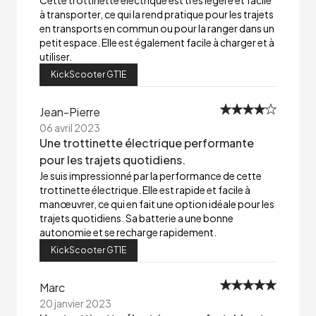
Cette trottinette électrique est très légère et facile
à transporter, ce qui la rend pratique pour les trajets
en transports en commun ou pour la ranger dans un
petit espace. Elle est également facile à charger et à
utiliser.
KickScooter GT1E
Jean-Pierre
06 avril 2023
Une trottinette électrique performante
pour les trajets quotidiens.
Je suis impressionné par la performance de cette
trottinette électrique. Elle est rapide et facile à
manœuvrer, ce qui en fait une option idéale pour les
trajets quotidiens. Sa batterie a une bonne
autonomie et se recharge rapidement.
KickScooter GT1E
Marc
20 janvier 2023