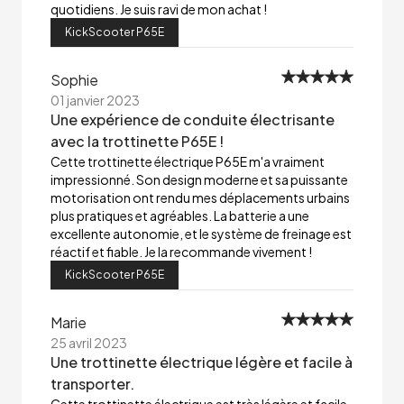
quotidiens. Je suis ravi de mon achat !
KickScooter P65E
Sophie
01 janvier 2023
Une expérience de conduite électrisante
avec la trottinette P65E !
Cette trottinette électrique P65E m'a vraiment
impressionné. Son design moderne et sa puissante
motorisation ont rendu mes déplacements urbains
plus pratiques et agréables. La batterie a une
excellente autonomie, et le système de freinage est
réactif et fiable. Je la recommande vivement !
KickScooter P65E
Marie
25 avril 2023
Une trottinette électrique légère et facile à
transporter.