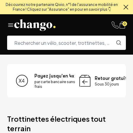
Découvrez notre partenaire Qivio, n°1 de l'assurance mobilité en
France ! Cliquez sur "Assurance" en pour en savoir plus 👇
Fe
Skip to content
0
Payez jusqu'en 4x
Retour gratuit
par carte bancaire sans
Sous 30 jours
frais
Trottinettes électriques tout 
terrain