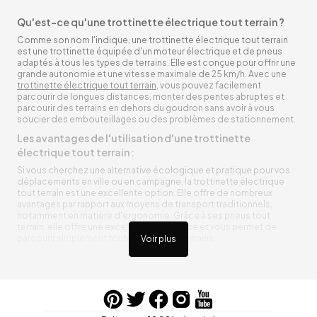
Qu'est-ce qu'une trottinette électrique tout terrain ?
Comme son nom l'indique, une trottinette électrique tout terrain
est une trottinette équipée d'un moteur électrique et de pneus
adaptés à tous les types de terrains. Elle est conçue pour offrir une
grande autonomie et une vitesse maximale de 25 km/h. Avec une
trottinette électrique tout terrain
, vous pouvez facilement
parcourir de longues distances, monter des pentes abruptes et
parcourir des terrains en dehors du goudron sans avoir à vous
soucier des embouteillages ou des problèmes de stationnement.
Les avantages de l'utilisation d'une trottinette
électrique tout terrain :
Si vous cherchez une alternative écologique et pratique pour vos
déplacements en ville ou en campagne, la trottinette électrique
tout terrain est une excellente option. Elle offre de nombreux
avantages par rapport aux moyens de transport traditionnels,
notamment en matière d'ergonomie. Grâce à ses pneus tout
terrain, elle offre une excellente adhérence et vous permet de
parcourir simplement toutes sortes de terrains.
Voir plus
Trottinette électrique tout terrain ergonomique
La trottinette électrique tout terrain est ergonomique et rend vos
déplacements agréables. Alimentée par une batterie rechargeable
entre vos trajets, vous n’aurez pas à vous soucier de l’état de sa
batterie. De plus, elle est équipée de pneus résistants qui peuvent