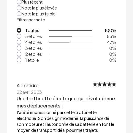
Plus récent
Note la plus élevée
Note la plus faible
Filtrer par note
Toutes
100
%
5 étoiles
53
%
4 étoiles
47
%
3 étoiles
0
%
2 étoiles
0
%
1 étoile
0
%
Alexandre
22 avril 2023
Une trottinette électrique qui révolutionne
mes déplacements !
J'ai été impressionné par cette trottinette
électrique. Son design moderne, la puissance de
son moteur et l'autonomie de sa batterie en font le
moyen de transport idéal pour mes trajets