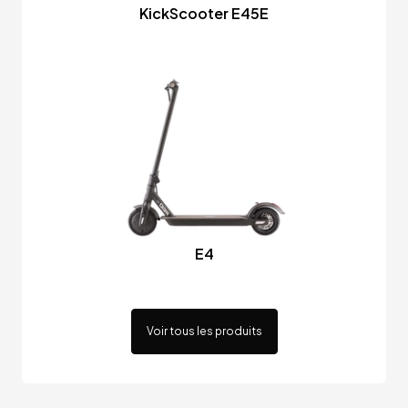
KickScooter E45E
E4
Voir tous les produits