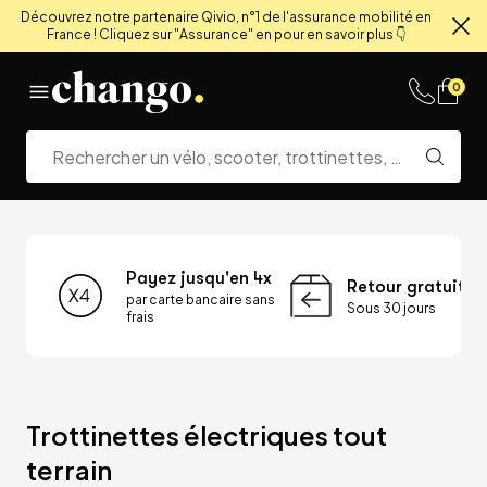
Découvrez notre partenaire Qivio, n°1 de l'assurance mobilité en
France ! Cliquez sur "Assurance" en pour en savoir plus 👇
Fe
Skip to content
0
Payez jusqu'en 4x
Retour gratuit
par carte bancaire sans
Sous 30 jours
frais
Trottinettes électriques tout 
terrain