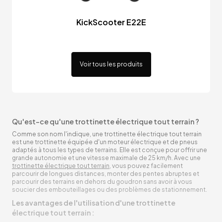
KickScooter E22E
Voir tous les produits
Qu'est-ce qu'une trottinette électrique tout terrain ?
Comme son nom l'indique, une trottinette électrique tout terrain
est une trottinette équipée d'un moteur électrique et de pneus
adaptés à tous les types de terrains. Elle est conçue pour offrir une
grande autonomie et une vitesse maximale de 25 km/h. Avec une
trottinette électrique tout terrain
, vous pouvez facilement
parcourir de longues distances, monter des pentes abruptes et
parcourir des terrains en dehors du goudron sans avoir à vous
soucier des embouteillages ou des problèmes de stationnement.
Les avantages de l'utilisation d'une trottinette
électrique tout terrain :