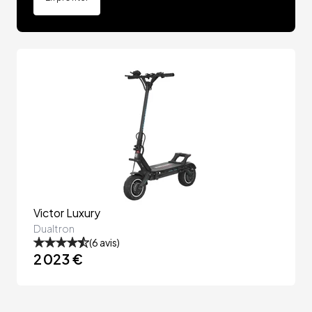
Victor Luxury
Dualtron
(
6
avis)
2 023 €