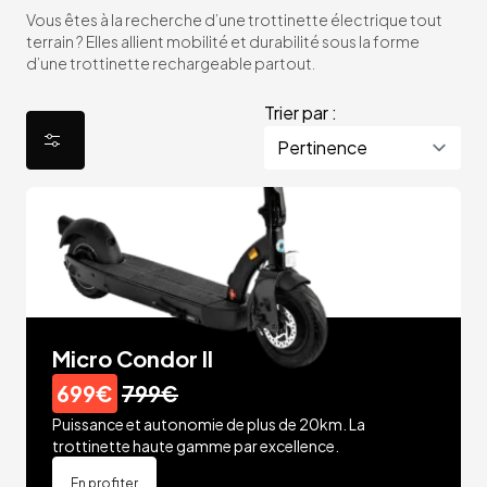
Vous êtes à la recherche d’une trottinette électrique tout
terrain ? Elles allient mobilité et durabilité sous la forme
d’une trottinette rechargeable partout.
Trier par :
Micro Condor II
699€
799€
Puissance et autonomie de plus de 20km. La
trottinette haute gamme par excellence.
En profiter