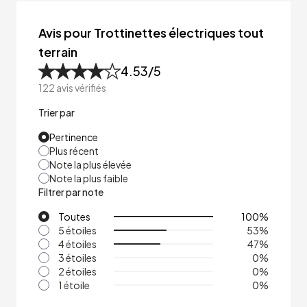
Avis pour Trottinettes électriques tout
terrain
4.53
/5
122
avis vérifiés
Trier par
Pertinence
Plus récent
Note la plus élevée
Note la plus faible
Filtrer par note
Toutes
100
%
5 étoiles
53
%
4 étoiles
47
%
3 étoiles
0
%
2 étoiles
0
%
1 étoile
0
%