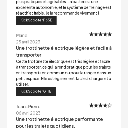
plus pratiques et agréables. La batterie a une
excellente autonomie, et le système de freinage est
réactif et fiable. Je la recommande vivement !
KickScooter P65E
Marie
25 avril 2023
Une trottinette électrique légère et facile à
transporter.
Cette trottinette électrique est très légère et facile
à transporter, ce qui la rend pratique pour les trajets
en transports en commun ou pour la ranger dans un
petit espace. Elle est également facile à charger et à
utiliser.
KickScooter GT1E
Jean-Pierre
06 avril 2023
Une trottinette électrique performante
pour les trajets quotidiens.