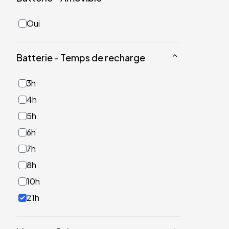
Oui
Batterie - Temps de recharge
3h
4h
5h
6h
7h
8h
10h
21h