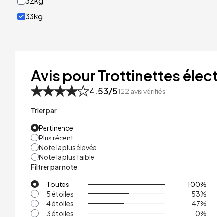
32kg
33kg
40kg
41kg
48kg
Avis pour Trottinettes élect
53kg
4.53
/5
122
avis vérifiés
Trier par
Pertinence
Plus récent
Note la plus élevée
Note la plus faible
Filtrer par note
Toutes
100
%
5 étoiles
53
%
4 étoiles
47
%
3 étoiles
0
%