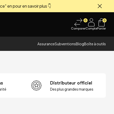
ce" en pour en savoir plus 👇
Fermer
0
0
Comparer
Compte
Panier
Assurance
Subventions
Blog
Boîte à outils
ns
Distributeur officiel
rité
Des plus grandes marques