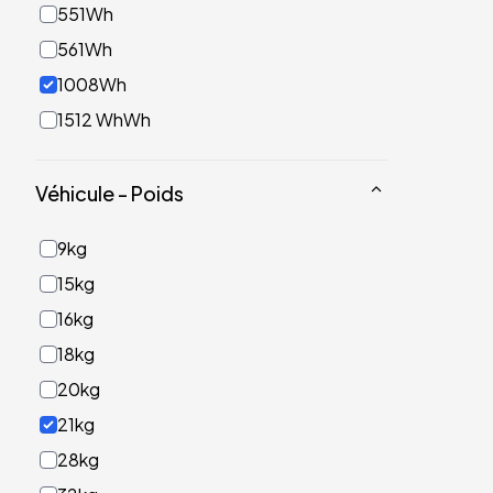
551Wh
561Wh
1008Wh
1512 WhWh
Véhicule - Poids
9kg
15kg
16kg
18kg
20kg
21kg
28kg