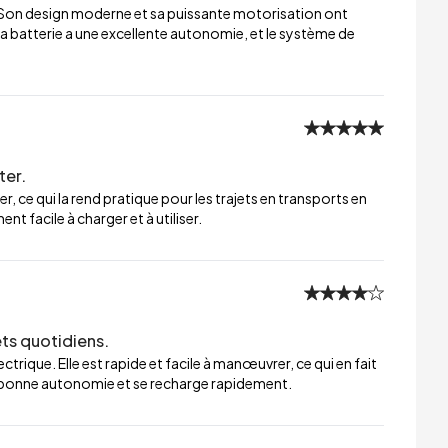
 Son design moderne et sa puissante motorisation ont
a batterie a une excellente autonomie, et le système de
ter.
er, ce qui la rend pratique pour les trajets en transports en
t facile à charger et à utiliser.
ets quotidiens.
trique. Elle est rapide et facile à manœuvrer, ce qui en fait
ne bonne autonomie et se recharge rapidement.