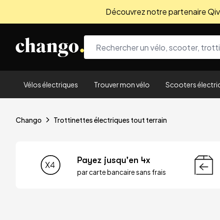
Découvrez notre partenaire Qivio
Skip to content
Vélos électriques
Trouver mon vélo
Scooters électri
Chango
Trottinettes électriques tout terrain
Payez jusqu'en 4x
par carte bancaire sans frais