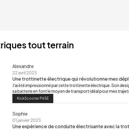
riques tout terrain
Alexandre
22 avril 2023
Une trottinette électrique qui révolutionne mes dép
J'ai été impressionné par cette trottinette électrique. Son de
sa batterie en font le moyen de transport idéal pour mes trajets
KickScooter P65E
Sophie
01 janvier 2023
Une expérience de conduite électrisante avec la trot