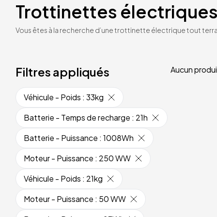
Trottinettes électriques
Vous êtes à la recherche d’une trottinette électrique tout terrai
Filtres appliqués
Aucun produi
Véhicule - Poids
:
33kg
Batterie - Temps de recharge
:
21h
Batterie - Puissance
:
1008Wh
Moteur - Puissance
:
250 WW
Véhicule - Poids
:
21kg
Moteur - Puissance
:
50 WW