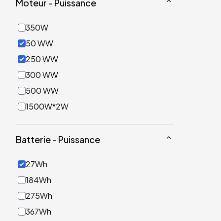
Moteur - Puissance
350W
50 WW
250 WW
300 WW
500 WW
1500W*2W
Batterie - Puissance
27Wh
184Wh
275Wh
367Wh