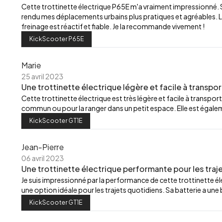
Cette trottinette électrique P65E m'a vraiment impressionné.
rendu mes déplacements urbains plus pratiques et agréables. L
freinage est réactif et fiable. Je la recommande vivement !
KickScooter P65E
Marie
25 avril 2023
Une trottinette électrique légère et facile à transpor
Cette trottinette électrique est très légère et facile à transport
commun ou pour la ranger dans un petit espace. Elle est égalemen
KickScooter GT1E
Jean-Pierre
06 avril 2023
Une trottinette électrique performante pour les traj
Je suis impressionné par la performance de cette trottinette élec
une option idéale pour les trajets quotidiens. Sa batterie a u
KickScooter GT1E