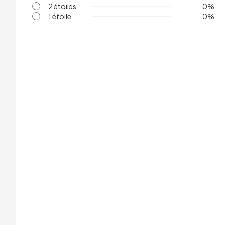
2 étoiles
0
%
1 étoile
0
%