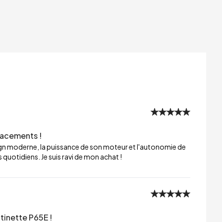
lacements !
sign moderne, la puissance de son moteur et l'autonomie de
 quotidiens. Je suis ravi de mon achat !
tinette P65E !