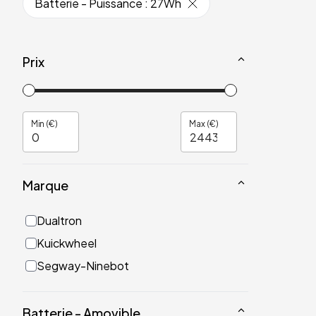
Batterie - Puissance
:
27Wh
Prix
Min (€)
Max (€)
Marque
Dualtron
Kuickwheel
Segway-Ninebot
Batterie - Amovible