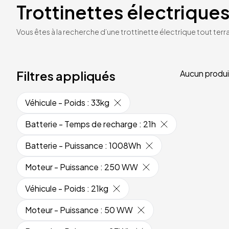
Trottinettes électriques
Vous êtes à la recherche d’une trottinette électrique tout terrai
Filtres appliqués
Aucun produi
Véhicule - Poids
:
33kg
Batterie - Temps de recharge
:
21h
Batterie - Puissance
:
1008Wh
Moteur - Puissance
:
250 WW
Véhicule - Poids
:
21kg
Moteur - Puissance
:
50 WW