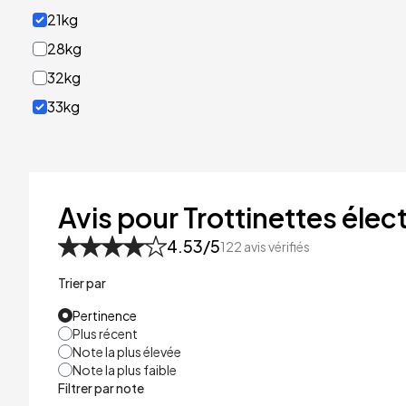
21kg
28kg
32kg
33kg
40kg
41kg
48kg
Avis pour Trottinettes élect
53kg
4.53
/5
122
avis vérifiés
Trier par
Pertinence
Plus récent
Note la plus élevée
Note la plus faible
Filtrer par note