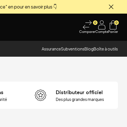
ce" en pour en savoir plus 👇
Fermer
0
0
Comparer
Compte
Panier
Assurance
Subventions
Blog
Boîte à outils
ns
Distributeur officiel
rité
Des plus grandes marques