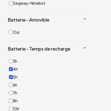
Segway-Ninebot
Batterie - Amovible
Oui
Batterie - Temps de recharge
3h
4h
5h
6h
7h
8h
10h