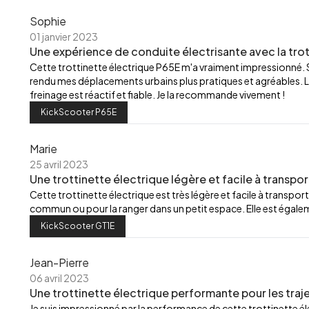
Sophie
01 janvier 2023
Une expérience de conduite électrisante avec la trot
Cette trottinette électrique P65E m'a vraiment impressionné.
rendu mes déplacements urbains plus pratiques et agréables. L
freinage est réactif et fiable. Je la recommande vivement !
KickScooter P65E
Marie
25 avril 2023
Une trottinette électrique légère et facile à transpor
Cette trottinette électrique est très légère et facile à transport
commun ou pour la ranger dans un petit espace. Elle est égalemen
KickScooter GT1E
Jean-Pierre
06 avril 2023
Une trottinette électrique performante pour les traj
Je suis impressionné par la performance de cette trottinette élec