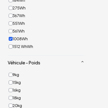
184Wh
275Wh
367Wh
551Wh
561Wh
1008Wh
1512 WhWh
Véhicule - Poids
9kg
15kg
16kg
18kg
20kg