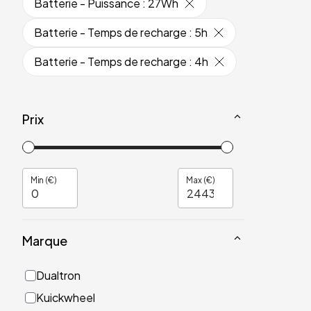
Batterie - Puissance
:
27Wh
Batterie - Temps de recharge
:
5h
Batterie - Temps de recharge
:
4h
Prix
Min (€)
Max (€)
Marque
Dualtron
Kuickwheel