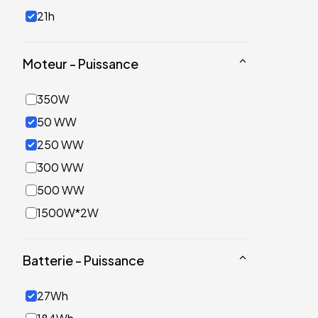
21h
Moteur - Puissance
350W
50 WW
250 WW
300 WW
500 WW
1500W*2W
Batterie - Puissance
27Wh