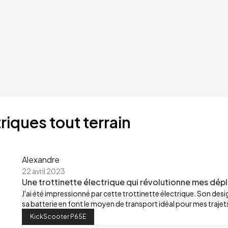
riques tout terrain
Alexandre
22 avril 2023
Une trottinette électrique qui révolutionne mes dép
J'ai été impressionné par cette trottinette électrique. Son de
sa batterie en font le moyen de transport idéal pour mes trajets
KickScooter P65E