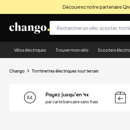
Découvrez notre partenaire Qivio
Skip to content
Vélos électriques
Trouver mon vélo
Scooters électri
Chango
Trottinettes électriques tout terrain
Payez jusqu'en 4x
par carte bancaire sans frais