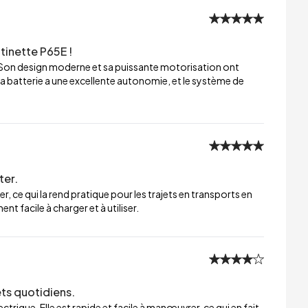
tinette P65E !
 Son design moderne et sa puissante motorisation ont
a batterie a une excellente autonomie, et le système de
ter.
er, ce qui la rend pratique pour les trajets en transports en
t facile à charger et à utiliser.
ets quotidiens.
trique. Elle est rapide et facile à manœuvrer, ce qui en fait