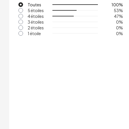
Toutes
100
%
5 étoiles
53
%
4 étoiles
47
%
3 étoiles
0
%
2 étoiles
0
%
1 étoile
0
%