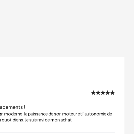
lacements !
sign moderne, la puissance de son moteur et l'autonomie de
 quotidiens. Je suis ravi de mon achat !