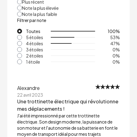
Plus récent
Note la plus élevée
Note la plus faible
Filtrer par note
Toutes
100
%
5 étoiles
53
%
4 étoiles
47
%
3 étoiles
0
%
2 étoiles
0
%
1 étoile
0
%
Alexandre
22 avril 2023
Une trottinette électrique qui révolutionne
mes déplacements !
J'ai été impressionné par cette trottinette
électrique. Son design moderne, la puissance de
son moteur et l'autonomie de sa batterie en font le
moyen de transport idéal pour mes trajets