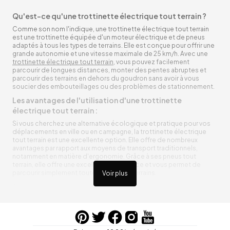
Qu'est-ce qu'une trottinette électrique tout terrain ?
Comme son nom l'indique, une trottinette électrique tout terrain
est une trottinette équipée d'un moteur électrique et de pneus
adaptés à tous les types de terrains. Elle est conçue pour offrir une
grande autonomie et une vitesse maximale de 25 km/h. Avec une
trottinette électrique tout terrain
, vous pouvez facilement
parcourir de longues distances, monter des pentes abruptes et
parcourir des terrains en dehors du goudron sans avoir à vous
soucier des embouteillages ou des problèmes de stationnement.
Les avantages de l'utilisation d'une trottinette
électrique tout terrain :
Si vous cherchez une alternative écologique et pratique pour vos
déplacements en ville ou en campagne, la trottinette électrique
tout terrain est une excellente option. Elle offre de nombreux
avantages par rapport aux moyens de transport traditionnels,
notamment en matière d'ergonomie. Grâce à ses pneus tout
terrain, elle offre une excellente adhérence et vous permet de
parcourir simplement toutes sortes de terrains.
Voir plus
Trottinette électrique tout terrain ergonomique
La trottinette électrique tout terrain est ergonomique et rend vos
déplacements agréables. Alimentée par une batterie rechargeable
entre vos trajets, vous n’aurez pas à vous soucier de l’état de sa
batterie. De plus, elle est équipée de pneus résistants qui peuvent