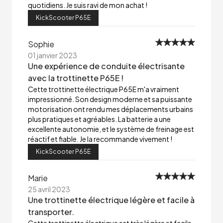
quotidiens. Je suis ravi de mon achat !
KickScooter P65E
Sophie
01 janvier 2023
Une expérience de conduite électrisante
avec la trottinette P65E !
Cette trottinette électrique P65E m'a vraiment
impressionné. Son design moderne et sa puissante
motorisation ont rendu mes déplacements urbains
plus pratiques et agréables. La batterie a une
excellente autonomie, et le système de freinage est
réactif et fiable. Je la recommande vivement !
KickScooter P65E
Marie
25 avril 2023
Une trottinette électrique légère et facile à
transporter.