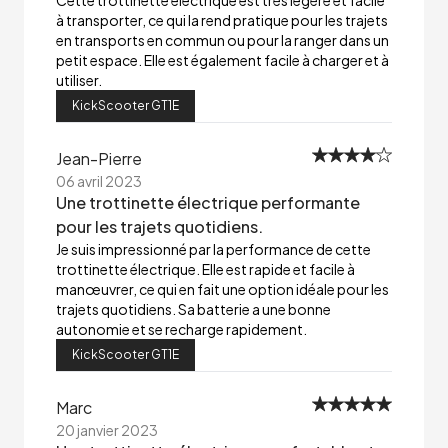
Cette trottinette électrique est très légère et facile
à transporter, ce qui la rend pratique pour les trajets
en transports en commun ou pour la ranger dans un
petit espace. Elle est également facile à charger et à
utiliser.
KickScooter GT1E
Jean-Pierre
06 avril 2023
Une trottinette électrique performante
pour les trajets quotidiens.
Je suis impressionné par la performance de cette
trottinette électrique. Elle est rapide et facile à
manœuvrer, ce qui en fait une option idéale pour les
trajets quotidiens. Sa batterie a une bonne
autonomie et se recharge rapidement.
KickScooter GT1E
Marc
20 janvier 2023