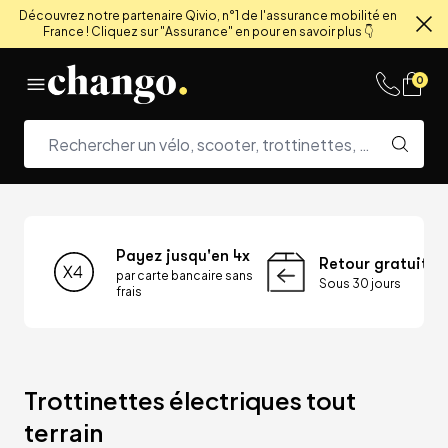
Découvrez notre partenaire Qivio, n°1 de l'assurance mobilité en
France ! Cliquez sur "Assurance" en pour en savoir plus 👇
Fe
Skip to content
0
Payez jusqu'en 4x
Retour gratuit
par carte bancaire sans
Sous 30 jours
frais
Trottinettes électriques tout 
terrain