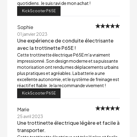
quotidiens. Je suis ravi de mon achat !
KickScooter P65E
Sophie
01 janvier 2023
Une expérience de conduite électrisante
avec la trottinette P65E !
Cette trottinette électrique P65E m'a vraiment
impressionné. Son design moderne et sa puissante
motorisation ont rendu mes déplacements urbains
plus pratiques et agréables. La batterie a une
excellente autonomie, et le système de freinage est
réactif et fiable. Je la recommande vivement !
KickScooter P65E
Marie
25 avril 2023
Une trottinette électrique légère et facile à
transporter.