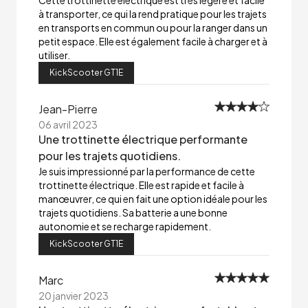
Cette trottinette électrique est très légère et facile
à transporter, ce qui la rend pratique pour les trajets
en transports en commun ou pour la ranger dans un
petit espace. Elle est également facile à charger et à
utiliser.
KickScooter GT1E
Jean-Pierre
06 avril 2023
Une trottinette électrique performante
pour les trajets quotidiens.
Je suis impressionné par la performance de cette
trottinette électrique. Elle est rapide et facile à
manœuvrer, ce qui en fait une option idéale pour les
trajets quotidiens. Sa batterie a une bonne
autonomie et se recharge rapidement.
KickScooter GT1E
Marc
20 janvier 2023