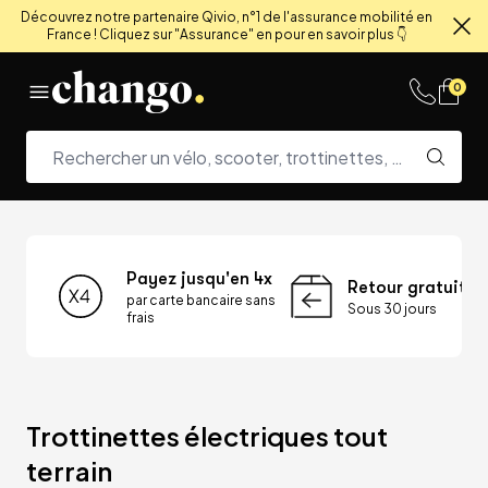
Découvrez notre partenaire Qivio, n°1 de l'assurance mobilité en
France ! Cliquez sur "Assurance" en pour en savoir plus 👇
Fe
Skip to content
0
Payez jusqu'en 4x
Retour gratuit
par carte bancaire sans
Sous 30 jours
frais
Trottinettes électriques tout 
terrain