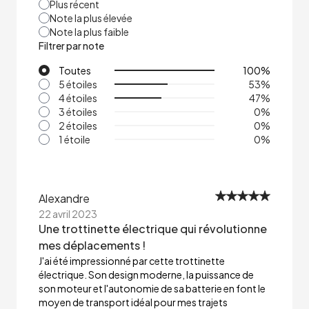
Plus récent
Note la plus élevée
Note la plus faible
Filtrer par note
Toutes
100
%
5 étoiles
53
%
4 étoiles
47
%
3 étoiles
0
%
2 étoiles
0
%
1 étoile
0
%
Alexandre
22 avril 2023
Une trottinette électrique qui révolutionne
mes déplacements !
J'ai été impressionné par cette trottinette
électrique. Son design moderne, la puissance de
son moteur et l'autonomie de sa batterie en font le
moyen de transport idéal pour mes trajets