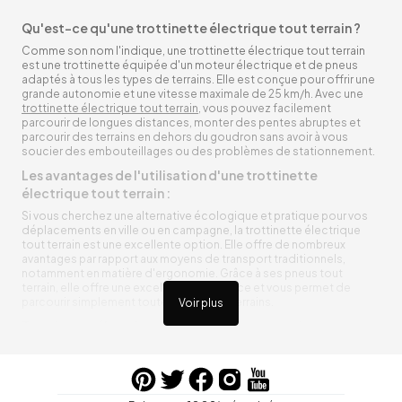
Qu'est-ce qu'une trottinette électrique tout terrain ?
Comme son nom l'indique, une trottinette électrique tout terrain
est une trottinette équipée d'un moteur électrique et de pneus
adaptés à tous les types de terrains. Elle est conçue pour offrir une
grande autonomie et une vitesse maximale de 25 km/h. Avec une
trottinette électrique tout terrain
, vous pouvez facilement
parcourir de longues distances, monter des pentes abruptes et
parcourir des terrains en dehors du goudron sans avoir à vous
soucier des embouteillages ou des problèmes de stationnement.
Les avantages de l'utilisation d'une trottinette
électrique tout terrain :
Si vous cherchez une alternative écologique et pratique pour vos
déplacements en ville ou en campagne, la trottinette électrique
tout terrain est une excellente option. Elle offre de nombreux
avantages par rapport aux moyens de transport traditionnels,
notamment en matière d'ergonomie. Grâce à ses pneus tout
terrain, elle offre une excellente adhérence et vous permet de
parcourir simplement toutes sortes de terrains.
Voir plus
Trottinette électrique tout terrain ergonomique
La trottinette électrique tout terrain est ergonomique et rend vos
déplacements agréables. Alimentée par une batterie rechargeable
entre vos trajets, vous n’aurez pas à vous soucier de l’état de sa
batterie. De plus, elle est équipée de pneus résistants qui peuvent