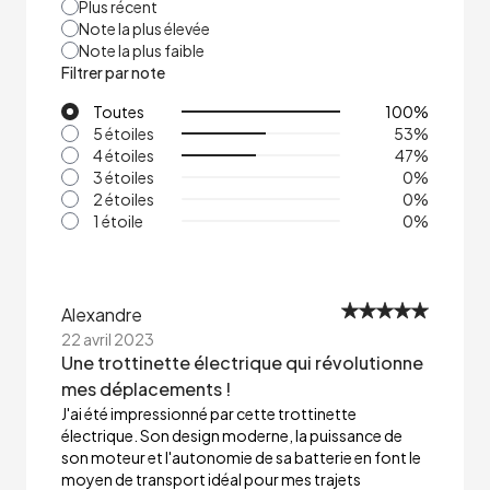
Plus récent
Note la plus élevée
Note la plus faible
Filtrer par note
Toutes
100
%
5 étoiles
53
%
4 étoiles
47
%
3 étoiles
0
%
2 étoiles
0
%
1 étoile
0
%
Alexandre
22 avril 2023
Une trottinette électrique qui révolutionne
mes déplacements !
J'ai été impressionné par cette trottinette
électrique. Son design moderne, la puissance de
son moteur et l'autonomie de sa batterie en font le
moyen de transport idéal pour mes trajets