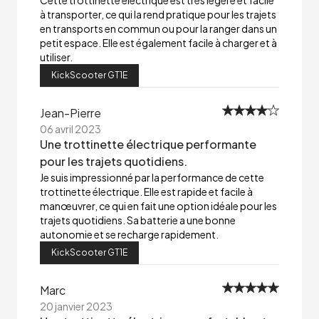
Cette trottinette électrique est très légère et facile
à transporter, ce qui la rend pratique pour les trajets
en transports en commun ou pour la ranger dans un
petit espace. Elle est également facile à charger et à
utiliser.
KickScooter GT1E
Jean-Pierre
06 avril 2023
Une trottinette électrique performante
pour les trajets quotidiens.
Je suis impressionné par la performance de cette
trottinette électrique. Elle est rapide et facile à
manœuvrer, ce qui en fait une option idéale pour les
trajets quotidiens. Sa batterie a une bonne
autonomie et se recharge rapidement.
KickScooter GT1E
Marc
20 janvier 2023