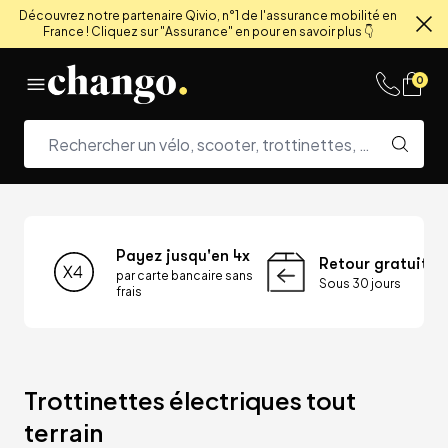
Découvrez notre partenaire Qivio, n°1 de l'assurance mobilité en
France ! Cliquez sur "Assurance" en pour en savoir plus 👇
Fe
Skip to content
0
Payez jusqu'en 4x
Retour gratuit
par carte bancaire sans
Sous 30 jours
frais
Trottinettes électriques tout 
terrain