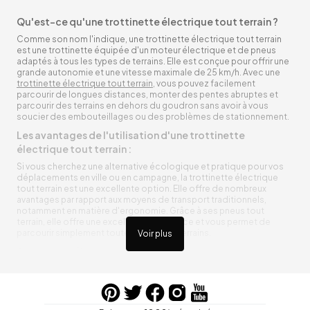
Qu'est-ce qu'une trottinette électrique tout terrain ?
Comme son nom l'indique, une trottinette électrique tout terrain
est une trottinette équipée d'un moteur électrique et de pneus
adaptés à tous les types de terrains. Elle est conçue pour offrir une
grande autonomie et une vitesse maximale de 25 km/h. Avec une
trottinette électrique tout terrain
, vous pouvez facilement
parcourir de longues distances, monter des pentes abruptes et
parcourir des terrains en dehors du goudron sans avoir à vous
soucier des embouteillages ou des problèmes de stationnement.
Les avantages de l'utilisation d'une trottinette
électrique tout terrain :
Si vous cherchez une alternative écologique et pratique pour vos
déplacements en ville ou en campagne, la trottinette électrique
tout terrain est une excellente option. Elle offre de nombreux
avantages par rapport aux moyens de transport traditionnels,
notamment en matière d'ergonomie. Grâce à ses pneus tout
terrain, elle offre une excellente adhérence et vous permet de
parcourir simplement toutes sortes de terrains.
Voir plus
Trottinette électrique tout terrain ergonomique
La trottinette électrique tout terrain est ergonomique et rend vos
déplacements agréables. Alimentée par une batterie rechargeable
entre vos trajets, vous n’aurez pas à vous soucier de l’état de sa
batterie. De plus, elle est équipée de pneus résistants qui peuvent