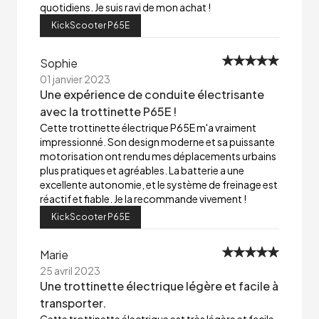
quotidiens. Je suis ravi de mon achat !
KickScooter P65E
Sophie
01 janvier 2023
Une expérience de conduite électrisante
avec la trottinette P65E !
Cette trottinette électrique P65E m'a vraiment
impressionné. Son design moderne et sa puissante
motorisation ont rendu mes déplacements urbains
plus pratiques et agréables. La batterie a une
excellente autonomie, et le système de freinage est
réactif et fiable. Je la recommande vivement !
KickScooter P65E
Marie
25 avril 2023
Une trottinette électrique légère et facile à
transporter.