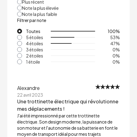
Plus récent
Note la plus élevée
Note la plus faible
Filtrer par note
Toutes
100
%
5 étoiles
53
%
4 étoiles
47
%
3 étoiles
0
%
2 étoiles
0
%
1 étoile
0
%
Alexandre
22 avril 2023
Une trottinette électrique qui révolutionne
mes déplacements !
J'ai été impressionné par cette trottinette
électrique. Son design moderne, la puissance de
son moteur et l'autonomie de sa batterie en font le
moyen de transport idéal pour mes trajets