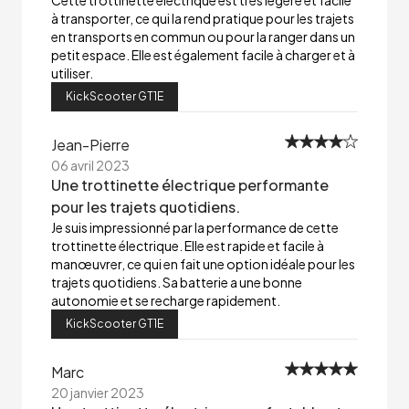
Cette trottinette électrique est très légère et facile
à transporter, ce qui la rend pratique pour les trajets
en transports en commun ou pour la ranger dans un
petit espace. Elle est également facile à charger et à
utiliser.
KickScooter GT1E
Jean-Pierre
06 avril 2023
Une trottinette électrique performante
pour les trajets quotidiens.
Je suis impressionné par la performance de cette
trottinette électrique. Elle est rapide et facile à
manœuvrer, ce qui en fait une option idéale pour les
trajets quotidiens. Sa batterie a une bonne
autonomie et se recharge rapidement.
KickScooter GT1E
Marc
20 janvier 2023