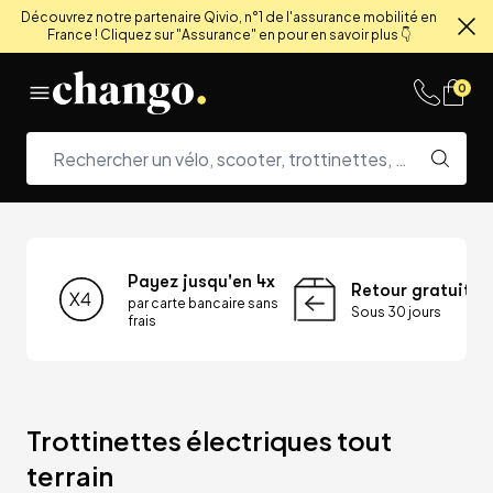
Découvrez notre partenaire Qivio, n°1 de l'assurance mobilité en
France ! Cliquez sur "Assurance" en pour en savoir plus 👇
Fe
Skip to content
0
Payez jusqu'en 4x
Retour gratuit
par carte bancaire sans
Sous 30 jours
frais
Trottinettes électriques tout 
terrain