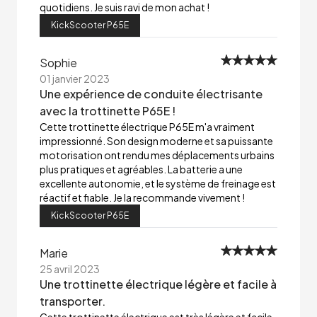
quotidiens. Je suis ravi de mon achat !
KickScooter P65E
Sophie
01 janvier 2023
Une expérience de conduite électrisante
avec la trottinette P65E !
Cette trottinette électrique P65E m'a vraiment
impressionné. Son design moderne et sa puissante
motorisation ont rendu mes déplacements urbains
plus pratiques et agréables. La batterie a une
excellente autonomie, et le système de freinage est
réactif et fiable. Je la recommande vivement !
KickScooter P65E
Marie
25 avril 2023
Une trottinette électrique légère et facile à
transporter.