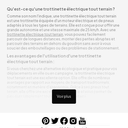
Qu'est-ce qu'une trottinette électrique tout terrain ?
Comme son nom l'indique, une trottinette électrique tout terrain
est une trottinette équipée d'un moteur électrique et de pneus
adaptés à tous les types de terrains. Elle est conçue pour offrir une
grande autonomie et une vitesse maximale de 25 km/h. Avec une
trottinette électrique tout terrain
, vous pouvez facilement
parcourir de longues distances, monter des pentes abruptes et
parcourir des terrains en dehors du goudron sans avoir à vous
soucier des embouteillages ou des problèmes de stationnement.
Les avantages de l'utilisation d'une trottinette
électrique tout terrain :
Si vous cherchez une alternative écologique et pratique pour vos
déplacements en ville ou en campagne, la trottinette électrique
tout terrain est une excellente option. Elle offre de nombreux
avantages par rapport aux moyens de transport traditionnels,
notamment en matière d'ergonomie. Grâce à ses pneus tout
terrain, elle offre une excellente adhérence et vous permet de
parcourir simplement toutes sortes de terrains.
Voir plus
Trottinette électrique tout terrain ergonomique
La trottinette électrique tout terrain est ergonomique et rend vos
déplacements agréables. Alimentée par une batterie rechargeable
entre vos trajets, vous n’aurez pas à vous soucier de l’état de sa
batterie. De plus, elle est équipée de pneus résistants qui peuvent