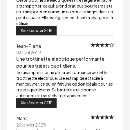
Cette trottinette électrique est très légère et facile
à transporter, ce qui la rend pratique pour les trajets
en transports en commun ou pour la ranger dans un
petit espace. Elle est également facile à charger et à
utiliser.
KickScooter GT1E
Jean-Pierre
06 avril 2023
Une trottinette électrique performante
pour les trajets quotidiens.
Je suis impressionné par la performance de cette
trottinette électrique. Elle est rapide et facile à
manœuvrer, ce qui en fait une option idéale pour les
trajets quotidiens. Sa batterie a une bonne
autonomie et se recharge rapidement.
KickScooter GT1E
Marc
20 janvier 2023