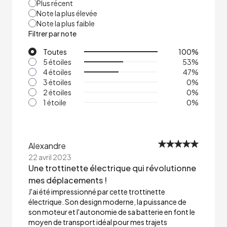
Plus récent
Note la plus élevée
Note la plus faible
Filtrer par note
Toutes
100
%
5 étoiles
53
%
4 étoiles
47
%
3 étoiles
0
%
2 étoiles
0
%
1 étoile
0
%
Alexandre
22 avril 2023
Une trottinette électrique qui révolutionne
mes déplacements !
J'ai été impressionné par cette trottinette
électrique. Son design moderne, la puissance de
son moteur et l'autonomie de sa batterie en font le
moyen de transport idéal pour mes trajets