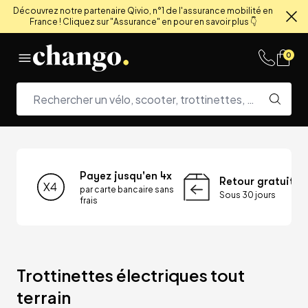
Découvrez notre partenaire Qivio, n°1 de l'assurance mobilité en
France ! Cliquez sur "Assurance" en pour en savoir plus 👇
Fe
Skip to content
0
Payez jusqu'en 4x
Retour gratuit
par carte bancaire sans
Sous 30 jours
frais
Trottinettes électriques tout 
terrain