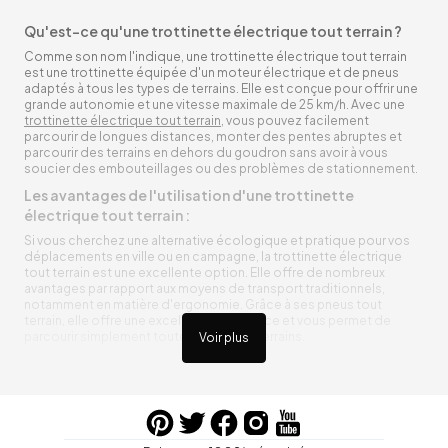
Qu'est-ce qu'une trottinette électrique tout terrain ?
Comme son nom l'indique, une trottinette électrique tout terrain
est une trottinette équipée d'un moteur électrique et de pneus
adaptés à tous les types de terrains. Elle est conçue pour offrir une
grande autonomie et une vitesse maximale de 25 km/h. Avec une
trottinette électrique tout terrain
, vous pouvez facilement
parcourir de longues distances, monter des pentes abruptes et
parcourir des terrains en dehors du goudron sans avoir à vous
soucier des embouteillages ou des problèmes de stationnement.
Les avantages de l'utilisation d'une trottinette
électrique tout terrain :
Si vous cherchez une alternative écologique et pratique pour vos
déplacements en ville ou en campagne, la trottinette électrique
tout terrain est une excellente option. Elle offre de nombreux
avantages par rapport aux moyens de transport traditionnels,
notamment en matière d'ergonomie. Grâce à ses pneus tout
terrain, elle offre une excellente adhérence et vous permet de
parcourir simplement toutes sortes de terrains.
Voir plus
Trottinette électrique tout terrain ergonomique
La trottinette électrique tout terrain est ergonomique et rend vos
déplacements agréables. Alimentée par une batterie rechargeable
entre vos trajets, vous n’aurez pas à vous soucier de l’état de sa
batterie. De plus, elle est équipée de pneus résistants qui peuvent