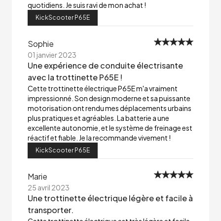
quotidiens. Je suis ravi de mon achat !
KickScooter P65E
Sophie
01 janvier 2023
Une expérience de conduite électrisante
avec la trottinette P65E !
Cette trottinette électrique P65E m'a vraiment
impressionné. Son design moderne et sa puissante
motorisation ont rendu mes déplacements urbains
plus pratiques et agréables. La batterie a une
excellente autonomie, et le système de freinage est
réactif et fiable. Je la recommande vivement !
KickScooter P65E
Marie
25 avril 2023
Une trottinette électrique légère et facile à
transporter.