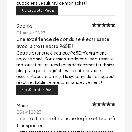
quotidiens. Je suis ravi de mon achat !
KickScooter P65E
Sophie
01 janvier 2023
Une expérience de conduite électrisante
avec la trottinette P65E !
Cette trottinette électrique P65E m'a vraiment
impressionné. Son design moderne et sa puissante
motorisation ont rendu mes déplacements urbains
plus pratiques et agréables. La batterie a une
excellente autonomie, et le système de freinage est
réactif et fiable. Je la recommande vivement !
KickScooter P65E
Marie
25 avril 2023
Une trottinette électrique légère et facile à
transporter.