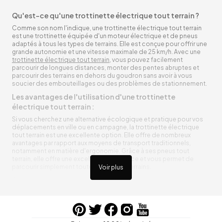
Qu'est-ce qu'une trottinette électrique tout terrain ?
Comme son nom l'indique, une trottinette électrique tout terrain
est une trottinette équipée d'un moteur électrique et de pneus
adaptés à tous les types de terrains. Elle est conçue pour offrir une
grande autonomie et une vitesse maximale de 25 km/h. Avec une
trottinette électrique tout terrain
, vous pouvez facilement
parcourir de longues distances, monter des pentes abruptes et
parcourir des terrains en dehors du goudron sans avoir à vous
soucier des embouteillages ou des problèmes de stationnement.
Les avantages de l'utilisation d'une trottinette
électrique tout terrain :
Si vous cherchez une alternative écologique et pratique pour vos
déplacements en ville ou en campagne, la trottinette électrique
tout terrain est une excellente option. Elle offre de nombreux
avantages par rapport aux moyens de transport traditionnels,
notamment en matière d'ergonomie. Grâce à ses pneus tout
terrain, elle offre une excellente adhérence et vous permet de
parcourir simplement toutes sortes de terrains.
Voir plus
Trottinette électrique tout terrain ergonomique
La trottinette électrique tout terrain est ergonomique et rend vos
déplacements agréables. Alimentée par une batterie rechargeable
entre vos trajets, vous n’aurez pas à vous soucier de l’état de sa
batterie. De plus, elle est équipée de pneus résistants qui peuvent