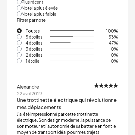
Plus récent
Note la plus élevée
Note la plus faible
Filtrer par note
Toutes
100
%
5 étoiles
53
%
4 étoiles
47
%
3 étoiles
0
%
2 étoiles
0
%
1 étoile
0
%
Alexandre
22 avril 2023
Une trottinette électrique qui révolutionne
mes déplacements !
J'ai été impressionné par cette trottinette
électrique. Son design moderne, la puissance de
son moteur et l'autonomie de sa batterie en font le
moyen de transport idéal pour mes trajets