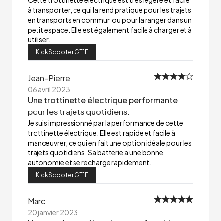
Cette trottinette électrique est très légère et facile
à transporter, ce qui la rend pratique pour les trajets
en transports en commun ou pour la ranger dans un
petit espace. Elle est également facile à charger et à
utiliser.
KickScooter GT1E
Jean-Pierre
06 avril 2023
Une trottinette électrique performante
pour les trajets quotidiens.
Je suis impressionné par la performance de cette
trottinette électrique. Elle est rapide et facile à
manœuvrer, ce qui en fait une option idéale pour les
trajets quotidiens. Sa batterie a une bonne
autonomie et se recharge rapidement.
KickScooter GT1E
Marc
20 janvier 2023