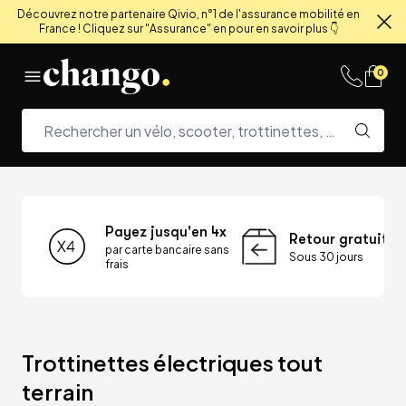
Découvrez notre partenaire Qivio, n°1 de l'assurance mobilité en
France ! Cliquez sur "Assurance" en pour en savoir plus 👇
Fe
Skip to content
0
Payez jusqu'en 4x
Retour gratuit
par carte bancaire sans
Sous 30 jours
frais
Trottinettes électriques tout 
terrain