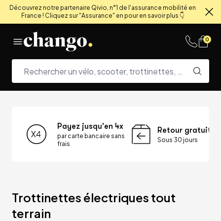
Découvrez notre partenaire Qivio, n°1 de l'assurance mobilité en
France ! Cliquez sur "Assurance" en pour en savoir plus 👇
Fe
Skip to content
0
Payez jusqu'en 4x
Retour gratuit
par carte bancaire sans
Sous 30 jours
frais
Trottinettes électriques tout 
terrain