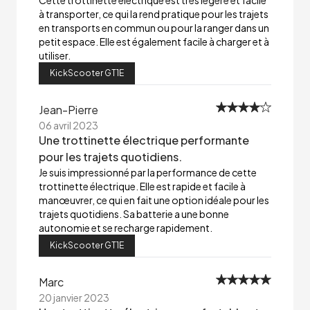
Cette trottinette électrique est très légère et facile
à transporter, ce qui la rend pratique pour les trajets
en transports en commun ou pour la ranger dans un
petit espace. Elle est également facile à charger et à
utiliser.
KickScooter GT1E
Jean-Pierre
06 avril 2023
Une trottinette électrique performante
pour les trajets quotidiens.
Je suis impressionné par la performance de cette
trottinette électrique. Elle est rapide et facile à
manœuvrer, ce qui en fait une option idéale pour les
trajets quotidiens. Sa batterie a une bonne
autonomie et se recharge rapidement.
KickScooter GT1E
Marc
20 janvier 2023