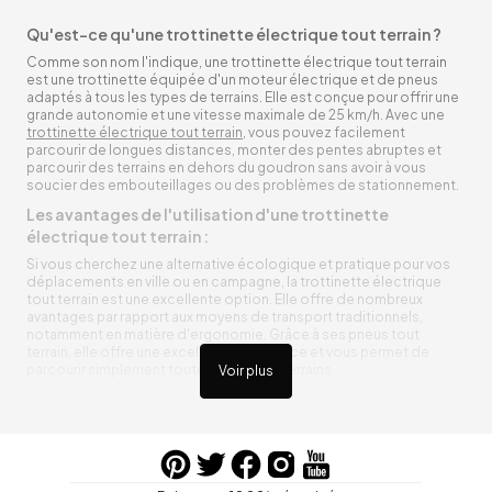
Qu'est-ce qu'une trottinette électrique tout terrain ?
Comme son nom l'indique, une trottinette électrique tout terrain
est une trottinette équipée d'un moteur électrique et de pneus
adaptés à tous les types de terrains. Elle est conçue pour offrir une
grande autonomie et une vitesse maximale de 25 km/h. Avec une
trottinette électrique tout terrain
, vous pouvez facilement
parcourir de longues distances, monter des pentes abruptes et
parcourir des terrains en dehors du goudron sans avoir à vous
soucier des embouteillages ou des problèmes de stationnement.
Les avantages de l'utilisation d'une trottinette
électrique tout terrain :
Si vous cherchez une alternative écologique et pratique pour vos
déplacements en ville ou en campagne, la trottinette électrique
tout terrain est une excellente option. Elle offre de nombreux
avantages par rapport aux moyens de transport traditionnels,
notamment en matière d'ergonomie. Grâce à ses pneus tout
terrain, elle offre une excellente adhérence et vous permet de
parcourir simplement toutes sortes de terrains.
Voir plus
Trottinette électrique tout terrain ergonomique
La trottinette électrique tout terrain est ergonomique et rend vos
déplacements agréables. Alimentée par une batterie rechargeable
entre vos trajets, vous n’aurez pas à vous soucier de l’état de sa
batterie. De plus, elle est équipée de pneus résistants qui peuvent