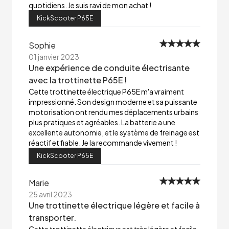
quotidiens. Je suis ravi de mon achat !
KickScooter P65E
Sophie
01 janvier 2023
Une expérience de conduite électrisante
avec la trottinette P65E !
Cette trottinette électrique P65E m'a vraiment
impressionné. Son design moderne et sa puissante
motorisation ont rendu mes déplacements urbains
plus pratiques et agréables. La batterie a une
excellente autonomie, et le système de freinage est
réactif et fiable. Je la recommande vivement !
KickScooter P65E
Marie
25 avril 2023
Une trottinette électrique légère et facile à
transporter.