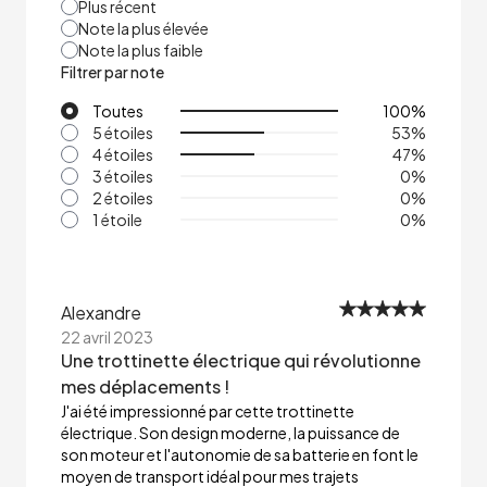
Plus récent
Note la plus élevée
Note la plus faible
Filtrer par note
Toutes
100
%
5 étoiles
53
%
4 étoiles
47
%
3 étoiles
0
%
2 étoiles
0
%
1 étoile
0
%
Alexandre
22 avril 2023
Une trottinette électrique qui révolutionne
mes déplacements !
J'ai été impressionné par cette trottinette
électrique. Son design moderne, la puissance de
son moteur et l'autonomie de sa batterie en font le
moyen de transport idéal pour mes trajets