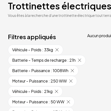
Trottinettes électriques
Vous êtes à la recherche d’une trottinette électrique tout terrai
Filtres appliqués
Aucun produi
Véhicule - Poids
:
33kg
Batterie - Temps de recharge
:
21h
Batterie - Puissance
:
1008Wh
Moteur - Puissance
:
250 WW
Véhicule - Poids
:
21kg
Moteur - Puissance
:
50 WW