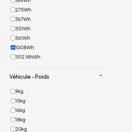
184Wh
275Wh
367Wh
551Wh
561Wh
1008Wh
1512 WhWh
Véhicule - Poids
9kg
15kg
16kg
18kg
20kg