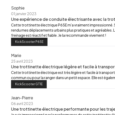
Sophie
01 janvier 2023
Une expérience de conduite électrisante avec la trot
Cette trottinette électrique P65E m'a vraiment impressionné.
rendu mes déplacements urbains plus pratiques et agréables. L
freinage est réactif et fiable. Je la recommande vivement !
KickScooter P65E
Marie
25 avril 2023
Une trottinette électrique légère et facile à transpor
Cette trottinette électrique est très légère et facile à transport
commun ou pour la ranger dans un petit espace. Elle est égalemen
KickScooter GT1E
Jean-Pierre
06 avril 2023
Une trottinette électrique performante pour les traj
Je suis impressionné par la performance de cette trottinette élec