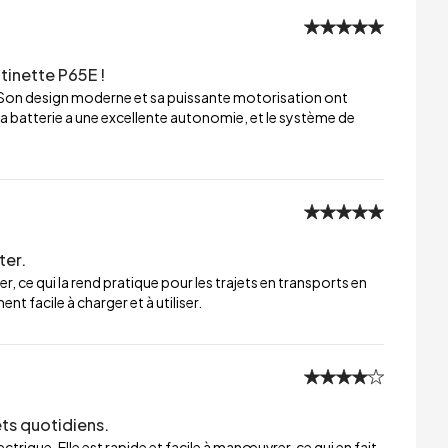
tinette P65E !
 Son design moderne et sa puissante motorisation ont
a batterie a une excellente autonomie, et le système de
ter.
er, ce qui la rend pratique pour les trajets en transports en
t facile à charger et à utiliser.
ets quotidiens.
trique. Elle est rapide et facile à manœuvrer, ce qui en fait