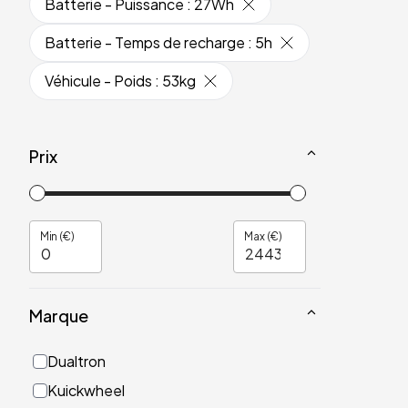
Batterie - Puissance
:
27Wh
Batterie - Temps de recharge
:
5h
Véhicule - Poids
:
53kg
Prix
Min (€)
Max (€)
Marque
Dualtron
Kuickwheel