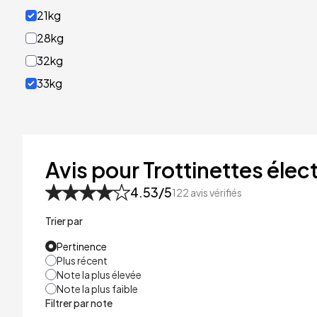
21kg
28kg
32kg
33kg
40kg
41kg
48kg
Avis pour Trottinettes élect
53kg
4.53
/5
122
avis vérifiés
Trier par
Pertinence
Plus récent
Note la plus élevée
Note la plus faible
Filtrer par note