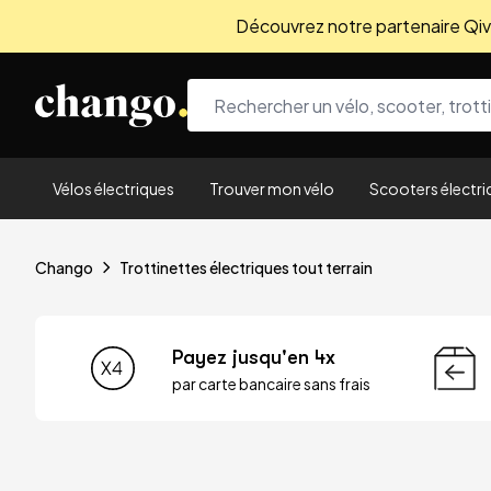
Découvrez notre partenaire Qivio
Skip to content
Vélos électriques
Trouver mon vélo
Scooters électri
Chango
Trottinettes électriques tout terrain
Payez jusqu'en 4x
par carte bancaire sans frais