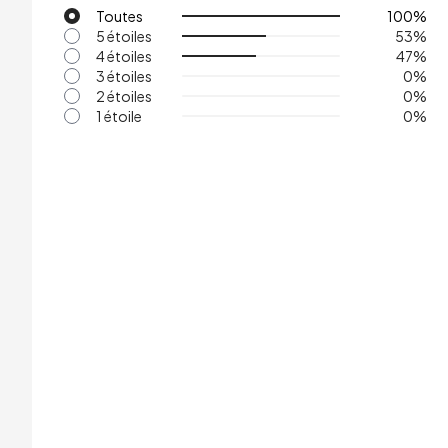
Toutes
100
%
5 étoiles
53
%
4 étoiles
47
%
3 étoiles
0
%
2 étoiles
0
%
1 étoile
0
%