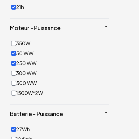
21h
Moteur - Puissance
350W
50 WW
250 WW
300 WW
500 WW
1500W*2W
Batterie - Puissance
27Wh