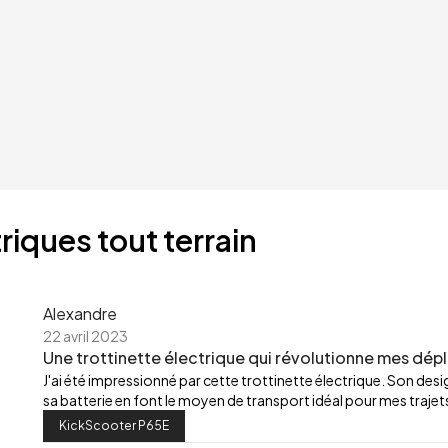
riques tout terrain
Alexandre
22 avril 2023
Une trottinette électrique qui révolutionne mes dép
J'ai été impressionné par cette trottinette électrique. Son de
sa batterie en font le moyen de transport idéal pour mes trajets
KickScooter P65E