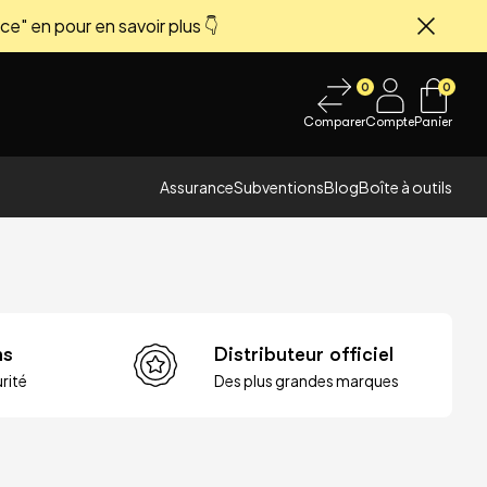
ce" en pour en savoir plus 👇
Fermer
0
0
Comparer
Compte
Panier
Assurance
Subventions
Blog
Boîte à outils
ns
Distributeur officiel
rité
Des plus grandes marques