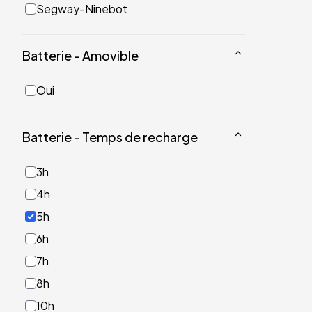
Segway-Ninebot
Batterie - Amovible
Oui
Batterie - Temps de recharge
3h
4h
5h
6h
7h
8h
10h