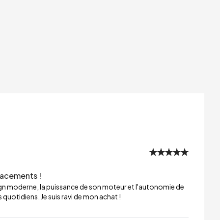
lacements !
sign moderne, la puissance de son moteur et l'autonomie de
 quotidiens. Je suis ravi de mon achat !