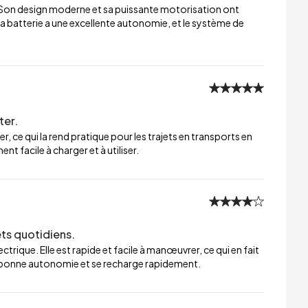
 Son design moderne et sa puissante motorisation ont
a batterie a une excellente autonomie, et le système de
ter.
er, ce qui la rend pratique pour les trajets en transports en
t facile à charger et à utiliser.
ets quotidiens.
trique. Elle est rapide et facile à manœuvrer, ce qui en fait
ne bonne autonomie et se recharge rapidement.