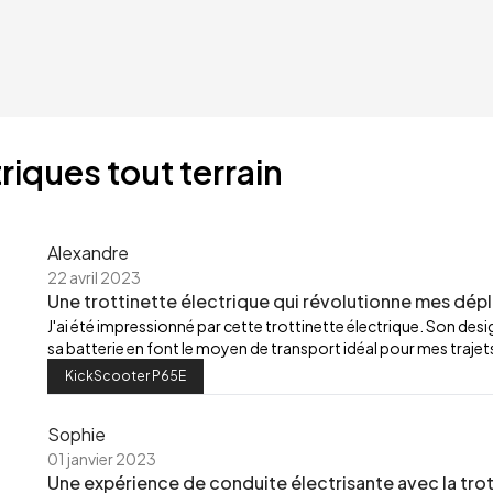
riques tout terrain
Alexandre
22 avril 2023
Une trottinette électrique qui révolutionne mes dép
J'ai été impressionné par cette trottinette électrique. Son de
sa batterie en font le moyen de transport idéal pour mes trajets
KickScooter P65E
Sophie
01 janvier 2023
Une expérience de conduite électrisante avec la trot