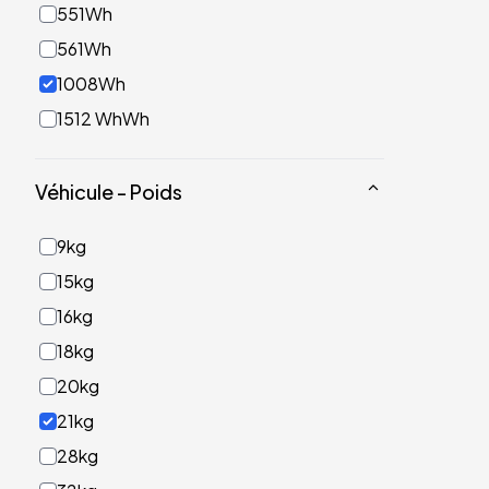
551Wh
561Wh
1008Wh
1512 WhWh
Véhicule - Poids
9kg
15kg
16kg
18kg
20kg
21kg
28kg