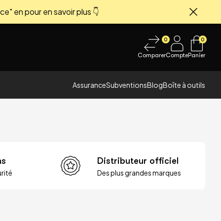
ce" en pour en savoir plus 👇
Fermer
0
0
Comparer
Compte
Panier
Assurance
Subventions
Blog
Boîte à outils
ns
Distributeur officiel
rité
Des plus grandes marques