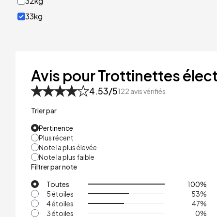
32kg
33kg
40kg
41kg
48kg
Avis pour Trottinettes élect
53kg
4.53
/5
122
avis vérifiés
Trier par
Pertinence
Plus récent
Note la plus élevée
Note la plus faible
Filtrer par note
Toutes
100
%
5 étoiles
53
%
4 étoiles
47
%
3 étoiles
0
%