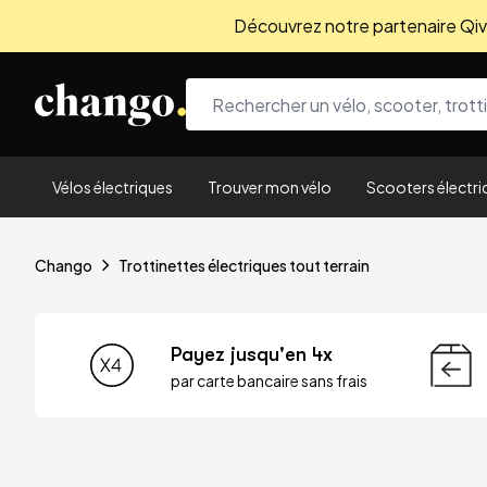
Découvrez notre partenaire Qivio
Skip to content
Vélos électriques
Trouver mon vélo
Scooters électri
Chango
Trottinettes électriques tout terrain
Payez jusqu'en 4x
par carte bancaire sans frais