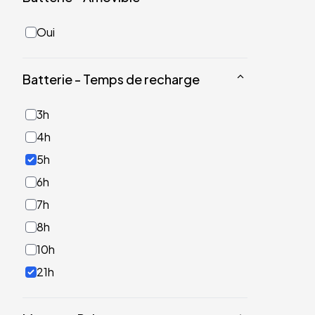
Oui
Batterie - Temps de recharge
3h
4h
5h
6h
7h
8h
10h
21h