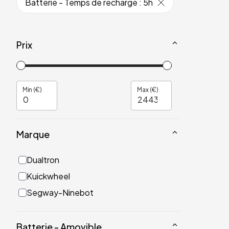
Batterie - Temps de recharge
:
5h
Prix
Min (€)
Max (€)
Marque
Dualtron
Kuickwheel
Segway-Ninebot
Batterie - Amovible