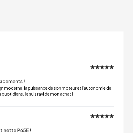
lacements !
sign moderne, la puissance de son moteur et l'autonomie de
 quotidiens. Je suis ravi de mon achat !
tinette P65E !