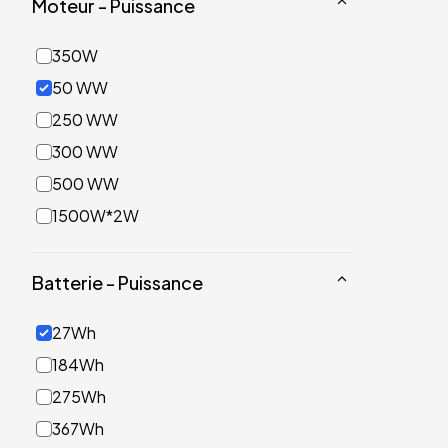
Moteur - Puissance
350W
50 WW
250 WW
300 WW
500 WW
1500W*2W
Batterie - Puissance
27Wh
184Wh
275Wh
367Wh