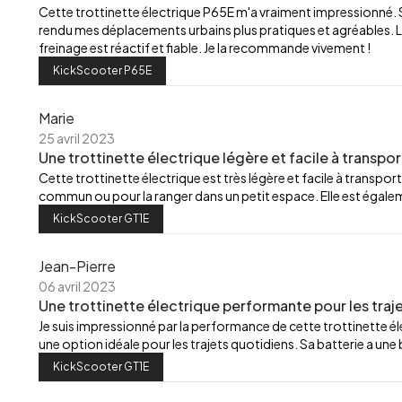
Cette trottinette électrique P65E m'a vraiment impressionné.
rendu mes déplacements urbains plus pratiques et agréables. L
freinage est réactif et fiable. Je la recommande vivement !
KickScooter P65E
Marie
25 avril 2023
Une trottinette électrique légère et facile à transpor
Cette trottinette électrique est très légère et facile à transport
commun ou pour la ranger dans un petit espace. Elle est égalemen
KickScooter GT1E
Jean-Pierre
06 avril 2023
Une trottinette électrique performante pour les traj
Je suis impressionné par la performance de cette trottinette élec
une option idéale pour les trajets quotidiens. Sa batterie a u
KickScooter GT1E