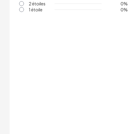
2 étoiles
0
%
1 étoile
0
%