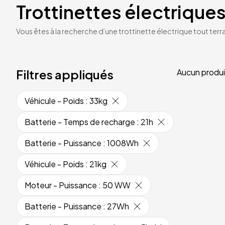
Trottinettes électriques
Vous êtes à la recherche d’une trottinette électrique tout terrai
Filtres appliqués
Aucun produi
Véhicule - Poids
:
33kg
Batterie - Temps de recharge
:
21h
Batterie - Puissance
:
1008Wh
Véhicule - Poids
:
21kg
Moteur - Puissance
:
50 WW
Batterie - Puissance
:
27Wh