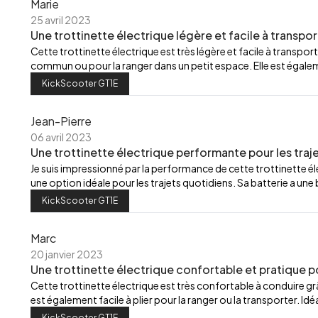
Marie
25 avril 2023
Une trottinette électrique légère et facile à transpor
Cette trottinette électrique est très légère et facile à transport
commun ou pour la ranger dans un petit espace. Elle est égalemen
KickScooter GT1E
Jean-Pierre
06 avril 2023
Une trottinette électrique performante pour les traj
Je suis impressionné par la performance de cette trottinette élec
une option idéale pour les trajets quotidiens. Sa batterie a u
KickScooter GT1E
Marc
20 janvier 2023
Une trottinette électrique confortable et pratique p
Cette trottinette électrique est très confortable à conduire grâ
est également facile à plier pour la ranger ou la transporter. Id
KickScooter GT1E