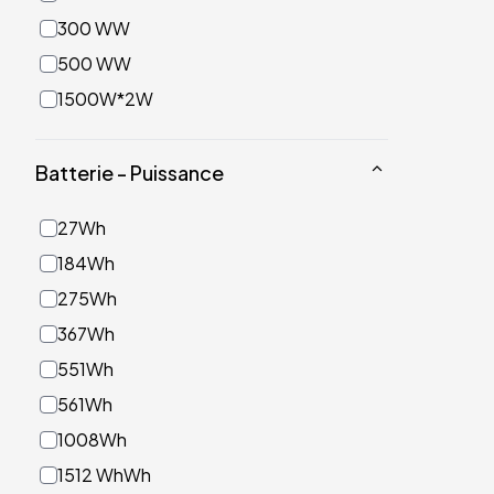
300 WW
500 WW
1500W*2W
Batterie - Puissance
27Wh
184Wh
275Wh
367Wh
551Wh
561Wh
1008Wh
1512 WhWh