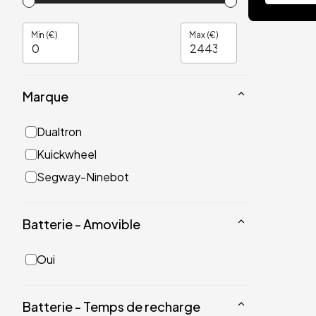
Min (€)
Max (€)
Marque
Dualtron
Kuickwheel
Segway-Ninebot
Batterie - Amovible
Oui
Batterie - Temps de recharge