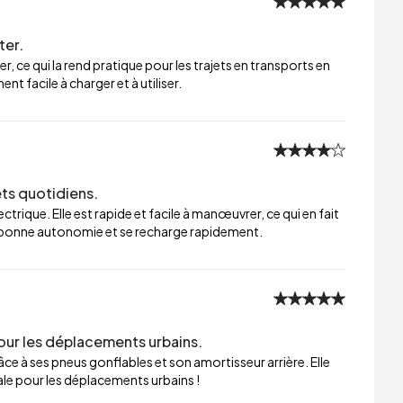
ter.
er, ce qui la rend pratique pour les trajets en transports en
t facile à charger et à utiliser.
ets quotidiens.
trique. Elle est rapide et facile à manœuvrer, ce qui en fait
ne bonne autonomie et se recharge rapidement.
our les déplacements urbains.
ce à ses pneus gonflables et son amortisseur arrière. Elle
éale pour les déplacements urbains !