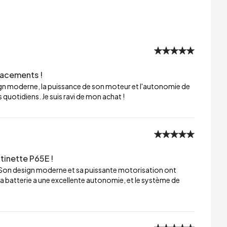
lacements !
sign moderne, la puissance de son moteur et l'autonomie de
 quotidiens. Je suis ravi de mon achat !
tinette P65E !
 Son design moderne et sa puissante motorisation ont
a batterie a une excellente autonomie, et le système de