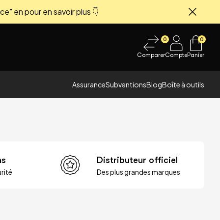
ce" en pour en savoir plus 👇
Fermer
0
0
Comparer
Compte
Panier
Assurance
Subventions
Blog
Boîte à outils
ns
Distributeur officiel
rité
Des plus grandes marques