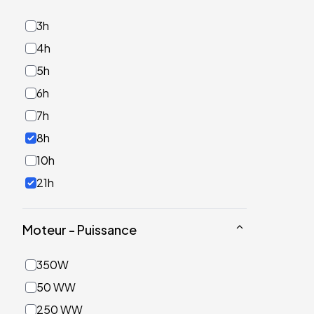
3h
4h
5h
6h
7h
8h
10h
21h
Moteur - Puissance
350W
50 WW
250 WW