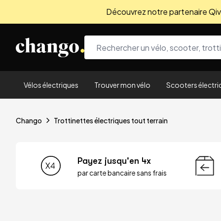
Découvrez notre partenaire Qivio
Skip to content
Vélos électriques
Trouver mon vélo
Scooters électri
Chango
Trottinettes électriques tout terrain
Payez jusqu'en 4x
par carte bancaire sans frais