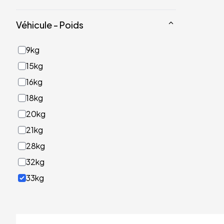
Véhicule - Poids
9kg
15kg
16kg
18kg
20kg
21kg
28kg
32kg
33kg
40kg
41kg