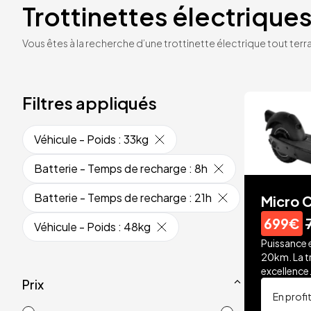
Trottinettes électriques
Vous êtes à la recherche d’une trottinette électrique tout terrai
Filtres appliqués
Véhicule - Poids
:
33kg
Batterie - Temps de recharge
:
8h
Batterie - Temps de recharge
:
21h
Micro C
699€
Véhicule - Poids
:
48kg
Puissance 
20km. La t
excellence
Prix
En profi