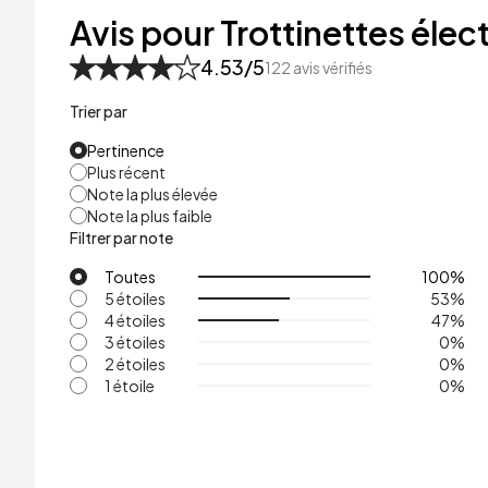
48kg
Avis pour Trottinettes élect
53kg
4.53
/5
122
avis vérifiés
Trier par
Pertinence
Plus récent
Note la plus élevée
Note la plus faible
Filtrer par note
Toutes
100
%
5 étoiles
53
%
4 étoiles
47
%
3 étoiles
0
%
2 étoiles
0
%
1 étoile
0
%