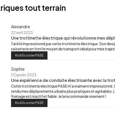
riques tout terrain
Alexandre
22 avril 2023
Une trottinette électrique qui révolutionne mes dép
J'ai été impressionné par cette trottinette électrique. Son de
sa batterie en font le moyen de transport idéal pour mes trajets
KickScooter P65E
Sophie
01 janvier 2023
Une expérience de conduite électrisante avec la trot
Cette trottinette électrique P65E m'a vraiment impressionné.
rendu mes déplacements urbains plus pratiques et agréables. L
freinage est réactif et fiable. Je la recommande vivement !
KickScooter P65E