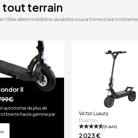
 tout terrain
n ? Elles allient mobilité et durabilité sous la forme d’une trottinet
ondor II
799€
et autonomie de plus de
Victor Luxury
rottinette haute gamme par
.
Dualtron
(
6
avis)
ter
2 023 €