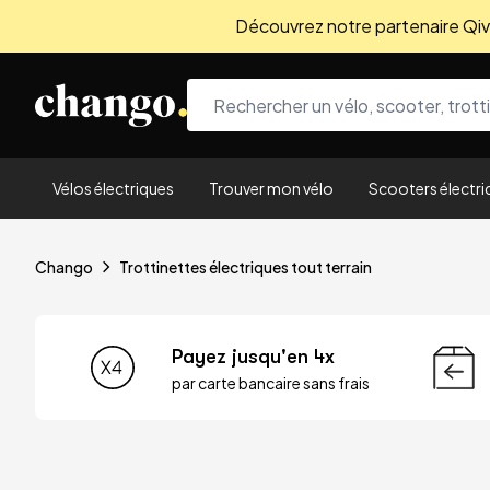
Découvrez notre partenaire Qivio
Skip to content
Vélos électriques
Trouver mon vélo
Scooters électri
Chango
Trottinettes électriques tout terrain
Payez jusqu'en 4x
par carte bancaire sans frais