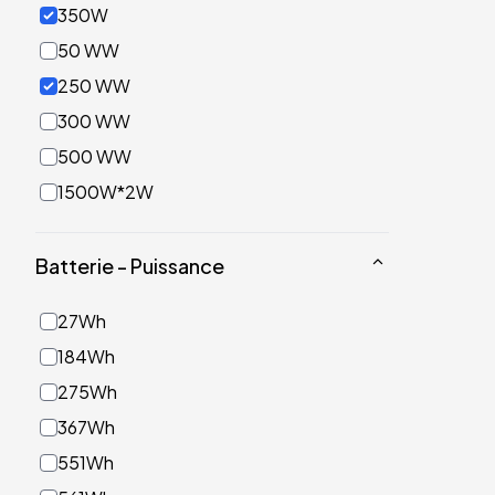
350W
50 WW
250 WW
300 WW
500 WW
1500W*2W
Batterie - Puissance
27Wh
184Wh
275Wh
367Wh
551Wh