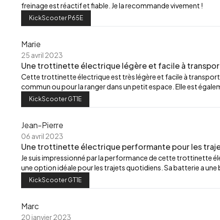
freinage est réactif et fiable. Je la recommande vivement !
KickScooter P65E
Marie
25 avril 2023
Une trottinette électrique légère et facile à transpor
Cette trottinette électrique est très légère et facile à transport
commun ou pour la ranger dans un petit espace. Elle est égalemen
KickScooter GT1E
Jean-Pierre
06 avril 2023
Une trottinette électrique performante pour les traj
Je suis impressionné par la performance de cette trottinette élec
une option idéale pour les trajets quotidiens. Sa batterie a u
KickScooter GT1E
Marc
20 janvier 2023