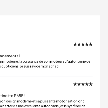
lacements !
sign moderne, la puissance de son moteur et l'autonomie de
 quotidiens. Je suis ravi de mon achat !
tinette P65E !
 Son design moderne et sa puissante motorisation ont
a batterie a une excellente autonomie, et le système de