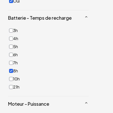
Oui
Batterie - Temps de recharge
3h
4h
5h
6h
7h
8h
10h
21h
Moteur - Puissance