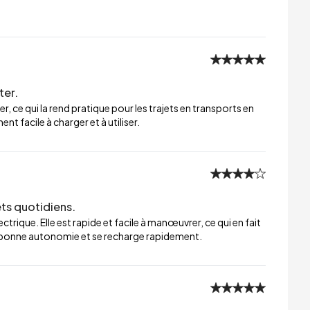
ter.
er, ce qui la rend pratique pour les trajets en transports en
t facile à charger et à utiliser.
ets quotidiens.
trique. Elle est rapide et facile à manœuvrer, ce qui en fait
ne bonne autonomie et se recharge rapidement.