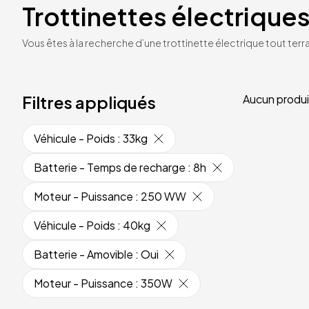
Trottinettes électriques
Vous êtes à la recherche d’une trottinette électrique tout terrai
Filtres appliqués
Aucun produi
Véhicule - Poids
:
33kg
Batterie - Temps de recharge
:
8h
Moteur - Puissance
:
250 WW
Véhicule - Poids
:
40kg
Batterie - Amovible
:
Oui
Moteur - Puissance
:
350W