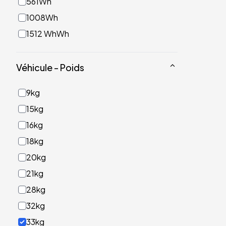
561Wh
1008Wh
1512 WhWh
Véhicule - Poids
9kg
15kg
16kg
18kg
20kg
21kg
28kg
32kg
33kg