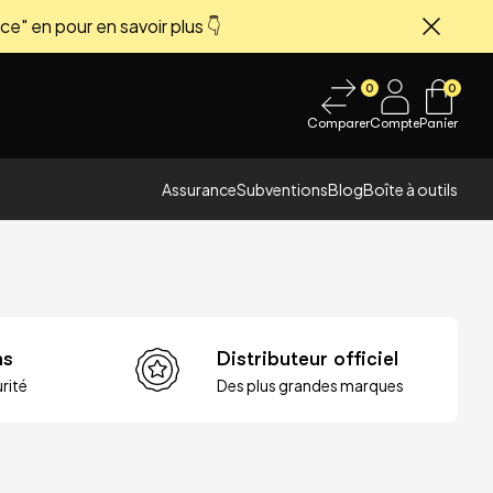
ce" en pour en savoir plus 👇
Fermer
0
0
Comparer
Compte
Panier
Assurance
Subventions
Blog
Boîte à outils
ns
Distributeur officiel
rité
Des plus grandes marques