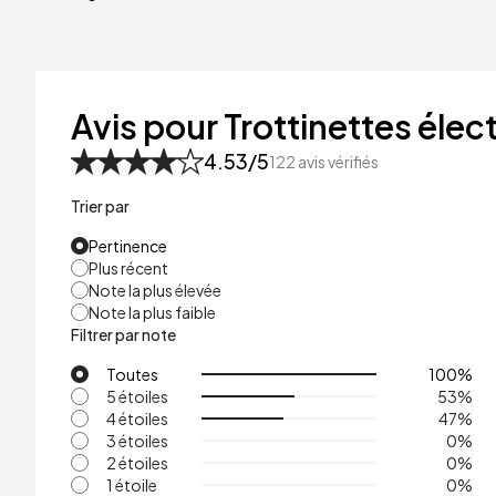
40kg
41kg
48kg
Avis pour Trottinettes élect
53kg
4.53
/5
122
avis vérifiés
Trier par
Pertinence
Plus récent
Note la plus élevée
Note la plus faible
Filtrer par note
Toutes
100
%
5 étoiles
53
%
4 étoiles
47
%
3 étoiles
0
%
2 étoiles
0
%
1 étoile
0
%