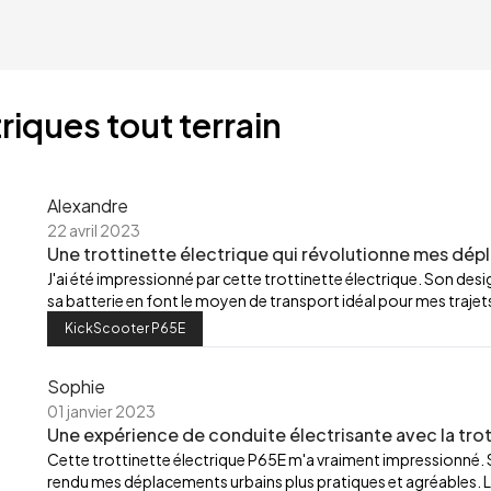
riques tout terrain
Alexandre
22 avril 2023
Une trottinette électrique qui révolutionne mes dép
J'ai été impressionné par cette trottinette électrique. Son de
sa batterie en font le moyen de transport idéal pour mes trajets
KickScooter P65E
Sophie
01 janvier 2023
Une expérience de conduite électrisante avec la trot
Cette trottinette électrique P65E m'a vraiment impressionné.
rendu mes déplacements urbains plus pratiques et agréables. L