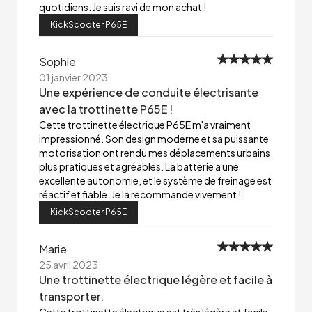
quotidiens. Je suis ravi de mon achat !
KickScooter P65E
Sophie
01 janvier 2023
Une expérience de conduite électrisante
avec la trottinette P65E !
Cette trottinette électrique P65E m'a vraiment
impressionné. Son design moderne et sa puissante
motorisation ont rendu mes déplacements urbains
plus pratiques et agréables. La batterie a une
excellente autonomie, et le système de freinage est
réactif et fiable. Je la recommande vivement !
KickScooter P65E
Marie
25 avril 2023
Une trottinette électrique légère et facile à
transporter.