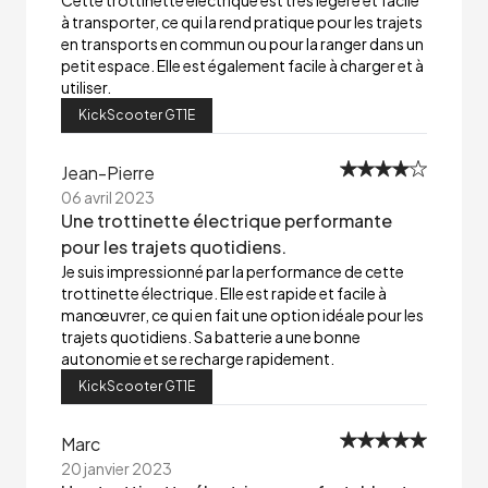
Cette trottinette électrique est très légère et facile
à transporter, ce qui la rend pratique pour les trajets
en transports en commun ou pour la ranger dans un
petit espace. Elle est également facile à charger et à
utiliser.
KickScooter GT1E
Jean-Pierre
06 avril 2023
Une trottinette électrique performante
pour les trajets quotidiens.
Je suis impressionné par la performance de cette
trottinette électrique. Elle est rapide et facile à
manœuvrer, ce qui en fait une option idéale pour les
trajets quotidiens. Sa batterie a une bonne
autonomie et se recharge rapidement.
KickScooter GT1E
Marc
20 janvier 2023