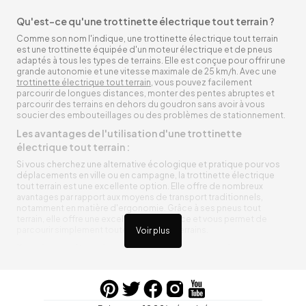
Qu'est-ce qu'une trottinette électrique tout terrain ?
Comme son nom l'indique, une trottinette électrique tout terrain
est une trottinette équipée d'un moteur électrique et de pneus
adaptés à tous les types de terrains. Elle est conçue pour offrir une
grande autonomie et une vitesse maximale de 25 km/h. Avec une
trottinette électrique tout terrain
, vous pouvez facilement
parcourir de longues distances, monter des pentes abruptes et
parcourir des terrains en dehors du goudron sans avoir à vous
soucier des embouteillages ou des problèmes de stationnement.
Les avantages de l'utilisation d'une trottinette
électrique tout terrain :
Si vous cherchez une alternative écologique et pratique pour vos
déplacements en ville ou en campagne, la trottinette électrique
tout terrain est une excellente option. Elle offre de nombreux
avantages par rapport aux moyens de transport traditionnels,
notamment en matière d'ergonomie. Grâce à ses pneus tout
terrain, elle offre une excellente adhérence et vous permet de
parcourir simplement toutes sortes de terrains.
Voir plus
Trottinette électrique tout terrain ergonomique
La trottinette électrique tout terrain est ergonomique et rend vos
déplacements agréables. Alimentée par une batterie rechargeable
entre vos trajets, vous n’aurez pas à vous soucier de l’état de sa
batterie. De plus, elle est équipée de pneus résistants qui peuvent