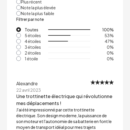
Plus récent
Note la plus élevée
Note la plus faible
Filtrer par note
Toutes
100
%
5 étoiles
53
%
4 étoiles
47
%
3 étoiles
0
%
2 étoiles
0
%
1 étoile
0
%
Alexandre
22 avril 2023
Une trottinette électrique qui révolutionne
mes déplacements !
J'ai été impressionné par cette trottinette
électrique. Son design moderne, la puissance de
son moteur et l'autonomie de sa batterie en font le
moyen de transport idéal pour mes trajets