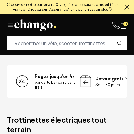
Découvrez notre partenaire Qivio, n°1 de l'assurance mobilité en
France ! Cliquez sur "Assurance" en pour en savoir plus 👇
Fe
Skip to content
0
Payez jusqu'en 4x
Retour gratuit
par carte bancaire sans
Sous 30 jours
frais
Trottinettes électriques tout 
terrain