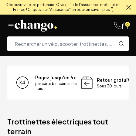
Découvrez notre partenaire Qivio, n°1 de l'assurance mobilité en
France ! Cliquez sur "Assurance" en pour en savoir plus 👇
Fe
Skip to content
0
Payez jusqu'en 4x
Retour gratuit
par carte bancaire sans
Sous 30 jours
frais
Trottinettes électriques tout 
terrain