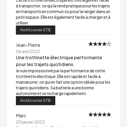
Cette trottinette électrique est très légère et facile
à transporter, ce qui la rend pratique pour les trajets
en transports en commun ou pour la ranger dans un
petit espace. Elle est également facile à charger et à
utiliser.
KickScooter GT1E
Jean-Pierre
06 avril 2023
Une trottinette électrique performante
pour les trajets quotidiens.
Je suis impressionné par la performance de cette
trottinette électrique. Elle est rapide et facile à
manœuvrer, ce qui en fait une option idéale pour les
trajets quotidiens. Sa batterie a une bonne
autonomie et se recharge rapidement.
KickScooter GT1E
Marc
20 janvier 2023