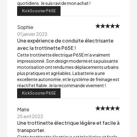
quotidiens. Je suis ravi de mon achat !
KickScooter P65E
Sophie
01 janvier 2023
Une expérience de conduite électrisante
avec la trottinette P65E !
Cette trottinette électrique P65E m'a vraiment
impressionné. Son design moderne et sa puissante
motorisation ont rendu mes déplacements urbains
plus pratiques et agréables. La batterie a une
excellente autonomie, et le système de freinage est
réactif et fiable. Je la recommande vivement !
KickScooter P65E
Marie
25 avril 2023
Une trottinette électrique légère et facile à
transporter.