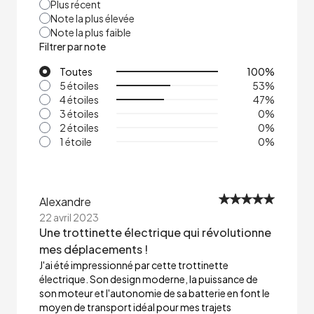
Plus récent
Note la plus élevée
Note la plus faible
Filtrer par note
Toutes
100
%
5 étoiles
53
%
4 étoiles
47
%
3 étoiles
0
%
2 étoiles
0
%
1 étoile
0
%
Alexandre
22 avril 2023
Une trottinette électrique qui révolutionne
mes déplacements !
J'ai été impressionné par cette trottinette
électrique. Son design moderne, la puissance de
son moteur et l'autonomie de sa batterie en font le
moyen de transport idéal pour mes trajets