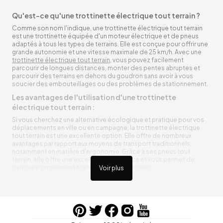
Qu'est-ce qu'une trottinette électrique tout terrain ?
Comme son nom l'indique, une trottinette électrique tout terrain
est une trottinette équipée d'un moteur électrique et de pneus
adaptés à tous les types de terrains. Elle est conçue pour offrir une
grande autonomie et une vitesse maximale de 25 km/h. Avec une
trottinette électrique tout terrain
, vous pouvez facilement
parcourir de longues distances, monter des pentes abruptes et
parcourir des terrains en dehors du goudron sans avoir à vous
soucier des embouteillages ou des problèmes de stationnement.
Les avantages de l'utilisation d'une trottinette
électrique tout terrain :
Si vous cherchez une alternative écologique et pratique pour vos
déplacements en ville ou en campagne, la trottinette électrique
tout terrain est une excellente option. Elle offre de nombreux
avantages par rapport aux moyens de transport traditionnels,
notamment en matière d'ergonomie. Grâce à ses pneus tout
terrain, elle offre une excellente adhérence et vous permet de
parcourir simplement toutes sortes de terrains.
Voir plus
Trottinette électrique tout terrain ergonomique
La trottinette électrique tout terrain est ergonomique et rend vos
déplacements agréables. Alimentée par une batterie rechargeable
entre vos trajets, vous n’aurez pas à vous soucier de l’état de sa
batterie. De plus, elle est équipée de pneus résistants qui peuvent