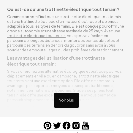
Qu'est-ce qu'une trottinette électrique tout terrain ?
Comme son nom l'indique, une trottinette électrique tout terrain
est une trottinette équipée d'un moteur électrique et de pneus
adaptés à tous les types de terrains. Elle est conçue pour offrir une
grande autonomie et une vitesse maximale de 25 km/h. Avec une
trottinette électrique tout terrain
, vous pouvez facilement
parcourir de longues distances, monter des pentes abruptes et
parcourir des terrains en dehors du goudron sans avoir à vous
soucier des embouteillages ou des problèmes de stationnement.
Les avantages de l'utilisation d'une trottinette
électrique tout terrain :
Si vous cherchez une alternative écologique et pratique pour vos
déplacements en ville ou en campagne, la trottinette électrique
tout terrain est une excellente option. Elle offre de nombreux
avantages par rapport aux moyens de transport traditionnels,
notamment en matière d'ergonomie. Grâce à ses pneus tout
terrain, elle offre une excellente adhérence et vous permet de
parcourir simplement toutes sortes de terrains.
Voir plus
Trottinette électrique tout terrain ergonomique
La trottinette électrique tout terrain est ergonomique et rend vos
déplacements agréables. Alimentée par une batterie rechargeable
entre vos trajets, vous n’aurez pas à vous soucier de l’état de sa
batterie. De plus, elle est équipée de pneus résistants qui peuvent