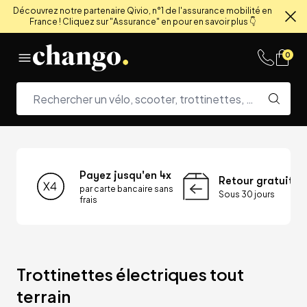
Découvrez notre partenaire Qivio, n°1 de l'assurance mobilité en
France ! Cliquez sur "Assurance" en pour en savoir plus 👇
Fe
Skip to content
0
Payez jusqu'en 4x
Retour gratuit
par carte bancaire sans
Sous 30 jours
frais
Trottinettes électriques tout 
terrain