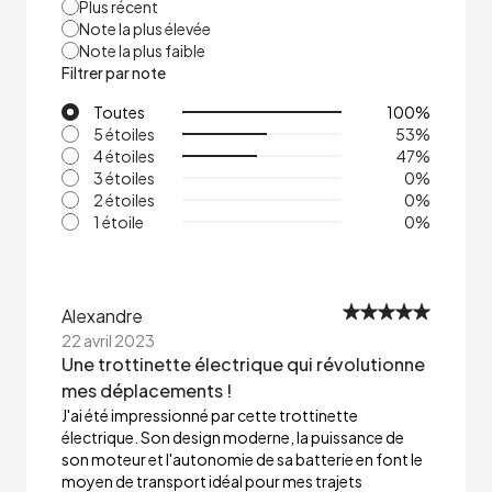
Plus récent
Note la plus élevée
Note la plus faible
Filtrer par note
Toutes
100
%
5 étoiles
53
%
4 étoiles
47
%
3 étoiles
0
%
2 étoiles
0
%
1 étoile
0
%
Alexandre
22 avril 2023
Une trottinette électrique qui révolutionne
mes déplacements !
J'ai été impressionné par cette trottinette
électrique. Son design moderne, la puissance de
son moteur et l'autonomie de sa batterie en font le
moyen de transport idéal pour mes trajets