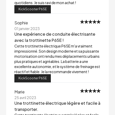
quotidiens. Je suis ravi de mon achat !
KickScooter P65E
Sophie
01 janvier 2023
Une expérience de conduite électrisante
avec la trottinette P65E !
Cette trottinette électrique P65E m'a vraiment
impressionné. Son design moderne et sa puissante
motorisation ont rendu mes déplacements urbains
plus pratiques et agréables. La batterie a une
excellente autonomie, et le système de freinage est
réactif et fiable. Je la recommande vivement !
KickScooter P65E
Marie
25 avril 2023
Une trottinette électrique légère et facile à
transporter.