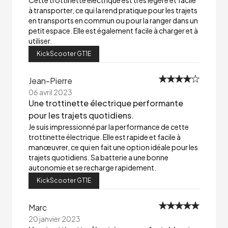
Cette trottinette électrique est très légère et facile
à transporter, ce qui la rend pratique pour les trajets
en transports en commun ou pour la ranger dans un
petit espace. Elle est également facile à charger et à
utiliser.
KickScooter GT1E
Jean-Pierre
06 avril 2023
Une trottinette électrique performante
pour les trajets quotidiens.
Je suis impressionné par la performance de cette
trottinette électrique. Elle est rapide et facile à
manœuvrer, ce qui en fait une option idéale pour les
trajets quotidiens. Sa batterie a une bonne
autonomie et se recharge rapidement.
KickScooter GT1E
Marc
20 janvier 2023