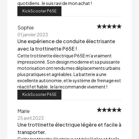
quotidiens. Je suis ravi de mon achat !
KickScooter P65E
Sophie
01 janvier 2023
Une expérience de conduite électrisante
avec la trottinette P65E !
Cette trottinette électrique P65E m'a vraiment
impressionné. Son design moderne et sa puissante
motorisation ont rendu mes déplacements urbains
plus pratiques et agréables. La batterie a une
excellente autonomie, et le système de freinage est
réactif et fiable. Je la recommande vivement !
KickScooter P65E
Marie
25 avril 2023
Une trottinette électrique légère et facile à
transporter.