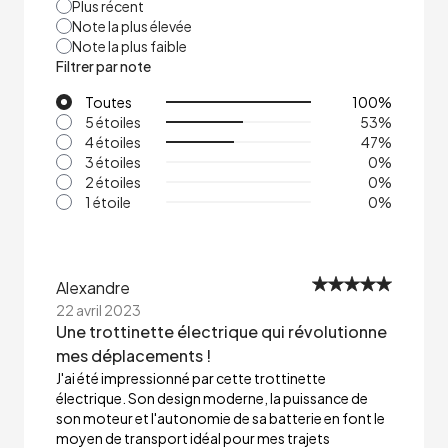
Plus récent
Note la plus élevée
Note la plus faible
Filtrer par note
Toutes
100
%
5 étoiles
53
%
4 étoiles
47
%
3 étoiles
0
%
2 étoiles
0
%
1 étoile
0
%
Alexandre
22 avril 2023
Une trottinette électrique qui révolutionne
mes déplacements !
J'ai été impressionné par cette trottinette
électrique. Son design moderne, la puissance de
son moteur et l'autonomie de sa batterie en font le
moyen de transport idéal pour mes trajets