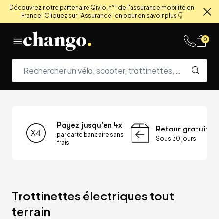
Découvrez notre partenaire Qivio, n°1 de l'assurance mobilité en
France ! Cliquez sur "Assurance" en pour en savoir plus 👇
Fe
Skip to content
0
Payez jusqu'en 4x
Retour gratuit
par carte bancaire sans
Sous 30 jours
frais
Trottinettes électriques tout 
terrain