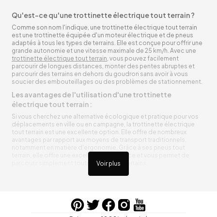
Qu'est-ce qu'une trottinette électrique tout terrain ?
Comme son nom l'indique, une trottinette électrique tout terrain
est une trottinette équipée d'un moteur électrique et de pneus
adaptés à tous les types de terrains. Elle est conçue pour offrir une
grande autonomie et une vitesse maximale de 25 km/h. Avec une
trottinette électrique tout terrain
, vous pouvez facilement
parcourir de longues distances, monter des pentes abruptes et
parcourir des terrains en dehors du goudron sans avoir à vous
soucier des embouteillages ou des problèmes de stationnement.
Les avantages de l'utilisation d'une trottinette
électrique tout terrain :
Si vous cherchez une alternative écologique et pratique pour vos
déplacements en ville ou en campagne, la trottinette électrique
tout terrain est une excellente option. Elle offre de nombreux
avantages par rapport aux moyens de transport traditionnels,
notamment en matière d'ergonomie. Grâce à ses pneus tout
terrain, elle offre une excellente adhérence et vous permet de
parcourir simplement toutes sortes de terrains.
Voir plus
Trottinette électrique tout terrain ergonomique
La trottinette électrique tout terrain est ergonomique et rend vos
déplacements agréables. Alimentée par une batterie rechargeable
entre vos trajets, vous n’aurez pas à vous soucier de l’état de sa
batterie. De plus, elle est équipée de pneus résistants qui peuvent