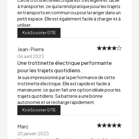
Cette trottinette électrique est très légère et facile
à transporter, ce qui la rend pratique pour les trajets
en transports en commun ou pour la ranger dans un
petit espace. Elle est également facile à charger et à
utiliser.
KickScooter GT1E
Jean-Pierre
06 avril 2023
Une trottinette électrique performante
pour les trajets quotidiens.
Je suis impressionné par la performance de cette
trottinette électrique. Elle est rapide et facile à
manœuvrer, ce qui en fait une option idéale pour les
trajets quotidiens. Sa batterie a une bonne
autonomie et se recharge rapidement.
KickScooter GT1E
Marc
20 janvier 2023