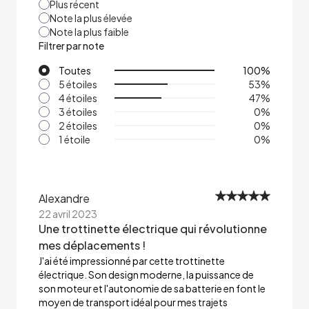
Plus récent
Note la plus élevée
Note la plus faible
Filtrer par note
Toutes
100
%
5 étoiles
53
%
4 étoiles
47
%
3 étoiles
0
%
2 étoiles
0
%
1 étoile
0
%
Alexandre
22 avril 2023
Une trottinette électrique qui révolutionne
mes déplacements !
J'ai été impressionné par cette trottinette
électrique. Son design moderne, la puissance de
son moteur et l'autonomie de sa batterie en font le
moyen de transport idéal pour mes trajets