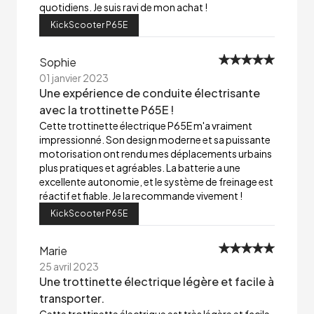
quotidiens. Je suis ravi de mon achat !
KickScooter P65E
Sophie
01 janvier 2023
Une expérience de conduite électrisante
avec la trottinette P65E !
Cette trottinette électrique P65E m'a vraiment
impressionné. Son design moderne et sa puissante
motorisation ont rendu mes déplacements urbains
plus pratiques et agréables. La batterie a une
excellente autonomie, et le système de freinage est
réactif et fiable. Je la recommande vivement !
KickScooter P65E
Marie
25 avril 2023
Une trottinette électrique légère et facile à
transporter.