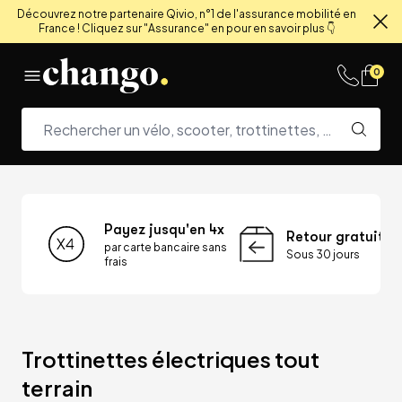
Découvrez notre partenaire Qivio, n°1 de l'assurance mobilité en
France ! Cliquez sur "Assurance" en pour en savoir plus 👇
Fe
Skip to content
0
Payez jusqu'en 4x
Retour gratuit
par carte bancaire sans
Sous 30 jours
frais
Trottinettes électriques tout 
terrain