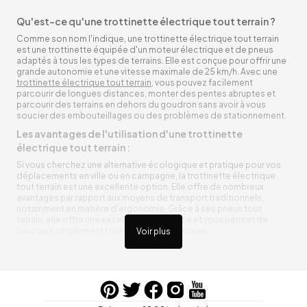
Qu'est-ce qu'une trottinette électrique tout terrain ?
Comme son nom l'indique, une trottinette électrique tout terrain
est une trottinette équipée d'un moteur électrique et de pneus
adaptés à tous les types de terrains. Elle est conçue pour offrir une
grande autonomie et une vitesse maximale de 25 km/h. Avec une
trottinette électrique tout terrain
, vous pouvez facilement
parcourir de longues distances, monter des pentes abruptes et
parcourir des terrains en dehors du goudron sans avoir à vous
soucier des embouteillages ou des problèmes de stationnement.
Les avantages de l'utilisation d'une trottinette
électrique tout terrain :
Si vous cherchez une alternative écologique et pratique pour vos
déplacements en ville ou en campagne, la trottinette électrique
tout terrain est une excellente option. Elle offre de nombreux
avantages par rapport aux moyens de transport traditionnels,
notamment en matière d'ergonomie. Grâce à ses pneus tout
terrain, elle offre une excellente adhérence et vous permet de
parcourir simplement toutes sortes de terrains.
Voir plus
Trottinette électrique tout terrain ergonomique
La trottinette électrique tout terrain est ergonomique et rend vos
déplacements agréables. Alimentée par une batterie rechargeable
entre vos trajets, vous n’aurez pas à vous soucier de l’état de sa
batterie. De plus, elle est équipée de pneus résistants qui peuvent