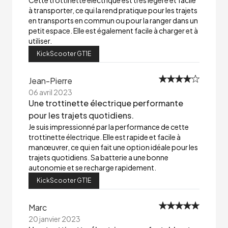
Cette trottinette électrique est très légère et facile
à transporter, ce qui la rend pratique pour les trajets
en transports en commun ou pour la ranger dans un
petit espace. Elle est également facile à charger et à
utiliser.
KickScooter GT1E
Jean-Pierre
06 avril 2023
Une trottinette électrique performante
pour les trajets quotidiens.
Je suis impressionné par la performance de cette
trottinette électrique. Elle est rapide et facile à
manœuvrer, ce qui en fait une option idéale pour les
trajets quotidiens. Sa batterie a une bonne
autonomie et se recharge rapidement.
KickScooter GT1E
Marc
20 janvier 2023