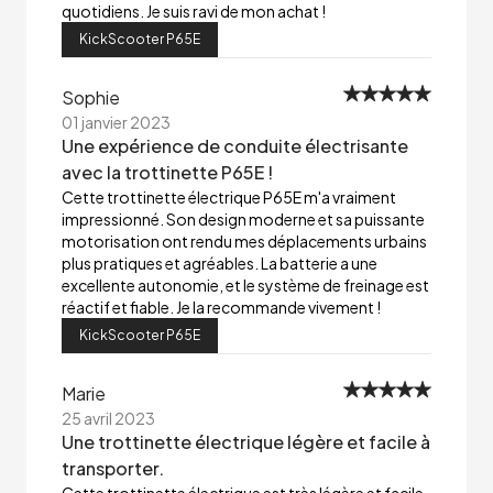
quotidiens. Je suis ravi de mon achat !
KickScooter P65E
Sophie
01 janvier 2023
Une expérience de conduite électrisante
avec la trottinette P65E !
Cette trottinette électrique P65E m'a vraiment
impressionné. Son design moderne et sa puissante
motorisation ont rendu mes déplacements urbains
plus pratiques et agréables. La batterie a une
excellente autonomie, et le système de freinage est
réactif et fiable. Je la recommande vivement !
KickScooter P65E
Marie
25 avril 2023
Une trottinette électrique légère et facile à
transporter.