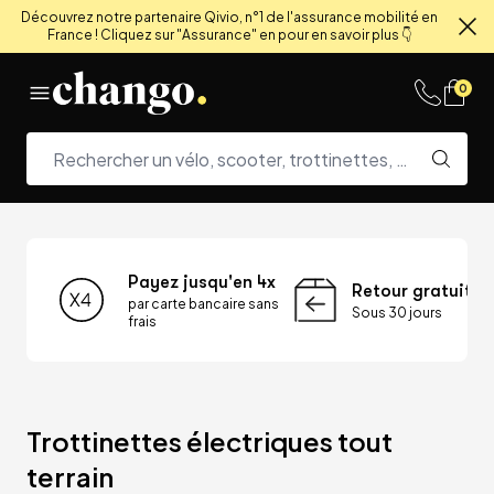
Découvrez notre partenaire Qivio, n°1 de l'assurance mobilité en
France ! Cliquez sur "Assurance" en pour en savoir plus 👇
Fe
Skip to content
0
Payez jusqu'en 4x
Retour gratuit
par carte bancaire sans
Sous 30 jours
frais
Trottinettes électriques tout 
terrain