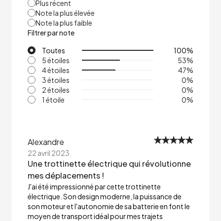
Plus récent
Note la plus élevée
Note la plus faible
Filtrer par note
Toutes
100
%
5 étoiles
53
%
4 étoiles
47
%
3 étoiles
0
%
2 étoiles
0
%
1 étoile
0
%
Alexandre
22 avril 2023
Une trottinette électrique qui révolutionne
mes déplacements !
J'ai été impressionné par cette trottinette
électrique. Son design moderne, la puissance de
son moteur et l'autonomie de sa batterie en font le
moyen de transport idéal pour mes trajets