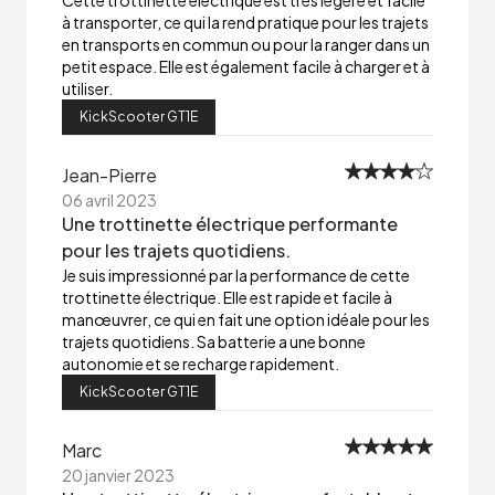
Cette trottinette électrique est très légère et facile
à transporter, ce qui la rend pratique pour les trajets
en transports en commun ou pour la ranger dans un
petit espace. Elle est également facile à charger et à
utiliser.
KickScooter GT1E
Jean-Pierre
06 avril 2023
Une trottinette électrique performante
pour les trajets quotidiens.
Je suis impressionné par la performance de cette
trottinette électrique. Elle est rapide et facile à
manœuvrer, ce qui en fait une option idéale pour les
trajets quotidiens. Sa batterie a une bonne
autonomie et se recharge rapidement.
KickScooter GT1E
Marc
20 janvier 2023