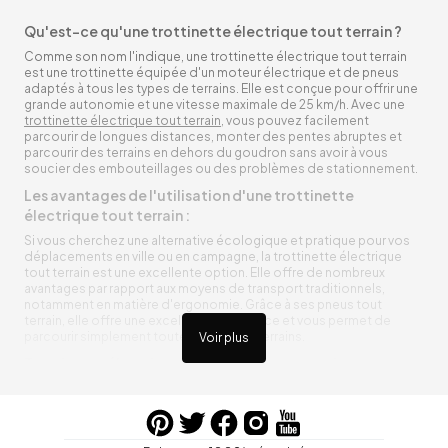
Qu'est-ce qu'une trottinette électrique tout terrain ?
Comme son nom l'indique, une trottinette électrique tout terrain
est une trottinette équipée d'un moteur électrique et de pneus
adaptés à tous les types de terrains. Elle est conçue pour offrir une
grande autonomie et une vitesse maximale de 25 km/h. Avec une
trottinette électrique tout terrain
, vous pouvez facilement
parcourir de longues distances, monter des pentes abruptes et
parcourir des terrains en dehors du goudron sans avoir à vous
soucier des embouteillages ou des problèmes de stationnement.
Les avantages de l'utilisation d'une trottinette
électrique tout terrain :
Si vous cherchez une alternative écologique et pratique pour vos
déplacements en ville ou en campagne, la trottinette électrique
tout terrain est une excellente option. Elle offre de nombreux
avantages par rapport aux moyens de transport traditionnels,
notamment en matière d'ergonomie. Grâce à ses pneus tout
terrain, elle offre une excellente adhérence et vous permet de
parcourir simplement toutes sortes de terrains.
Voir plus
Trottinette électrique tout terrain ergonomique
La trottinette électrique tout terrain est ergonomique et rend vos
déplacements agréables. Alimentée par une batterie rechargeable
entre vos trajets, vous n’aurez pas à vous soucier de l’état de sa
batterie. De plus, elle est équipée de pneus résistants qui peuvent