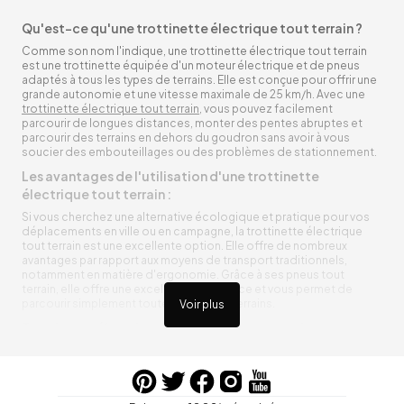
Qu'est-ce qu'une trottinette électrique tout terrain ?
Comme son nom l'indique, une trottinette électrique tout terrain
est une trottinette équipée d'un moteur électrique et de pneus
adaptés à tous les types de terrains. Elle est conçue pour offrir une
grande autonomie et une vitesse maximale de 25 km/h. Avec une
trottinette électrique tout terrain
, vous pouvez facilement
parcourir de longues distances, monter des pentes abruptes et
parcourir des terrains en dehors du goudron sans avoir à vous
soucier des embouteillages ou des problèmes de stationnement.
Les avantages de l'utilisation d'une trottinette
électrique tout terrain :
Si vous cherchez une alternative écologique et pratique pour vos
déplacements en ville ou en campagne, la trottinette électrique
tout terrain est une excellente option. Elle offre de nombreux
avantages par rapport aux moyens de transport traditionnels,
notamment en matière d'ergonomie. Grâce à ses pneus tout
terrain, elle offre une excellente adhérence et vous permet de
parcourir simplement toutes sortes de terrains.
Voir plus
Trottinette électrique tout terrain ergonomique
La trottinette électrique tout terrain est ergonomique et rend vos
déplacements agréables. Alimentée par une batterie rechargeable
entre vos trajets, vous n’aurez pas à vous soucier de l’état de sa
batterie. De plus, elle est équipée de pneus résistants qui peuvent