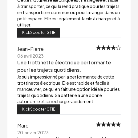
Cette trottinette électrique est très légère et facile
à transporter, ce qui la rend pratique pour les trajets
en transports en commun ou pour la ranger dans un
petit espace. Elle est également facile à charger et à
utiliser.
KickScooter GT1E
Jean-Pierre
06 avril 2023
Une trottinette électrique performante
pour les trajets quotidiens.
Je suis impressionné par la performance de cette
trottinette électrique. Elle est rapide et facile à
manœuvrer, ce qui en fait une option idéale pour les
trajets quotidiens. Sa batterie a une bonne
autonomie et se recharge rapidement.
KickScooter GT1E
Marc
20 janvier 2023