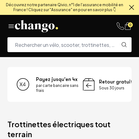
Découvrez notre partenaire Qivio, n°1 de l'assurance mobilité en
France ! Cliquez sur "Assurance" en pour en savoir plus 👇
Fe
Skip to content
0
Payez jusqu'en 4x
Retour gratuit
par carte bancaire sans
Sous 30 jours
frais
Trottinettes électriques tout 
terrain