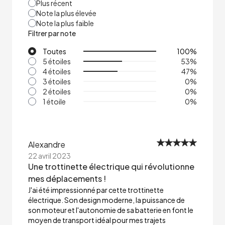
Plus récent
Note la plus élevée
Note la plus faible
Filtrer par note
Toutes
100
%
5 étoiles
53
%
4 étoiles
47
%
3 étoiles
0
%
2 étoiles
0
%
1 étoile
0
%
Alexandre
22 avril 2023
Une trottinette électrique qui révolutionne
mes déplacements !
J'ai été impressionné par cette trottinette
électrique. Son design moderne, la puissance de
son moteur et l'autonomie de sa batterie en font le
moyen de transport idéal pour mes trajets