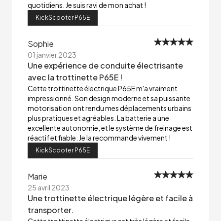
quotidiens. Je suis ravi de mon achat !
KickScooter P65E
Sophie
01 janvier 2023
Une expérience de conduite électrisante
avec la trottinette P65E !
Cette trottinette électrique P65E m'a vraiment
impressionné. Son design moderne et sa puissante
motorisation ont rendu mes déplacements urbains
plus pratiques et agréables. La batterie a une
excellente autonomie, et le système de freinage est
réactif et fiable. Je la recommande vivement !
KickScooter P65E
Marie
25 avril 2023
Une trottinette électrique légère et facile à
transporter.