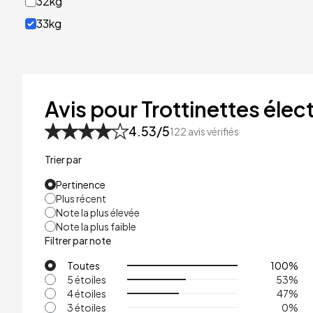
32kg
33kg
40kg
41kg
48kg
Avis pour Trottinettes élect
53kg
4.53
/5
122
avis vérifiés
Trier par
Pertinence
Plus récent
Note la plus élevée
Note la plus faible
Filtrer par note
Toutes
100
%
5 étoiles
53
%
4 étoiles
47
%
3 étoiles
0
%