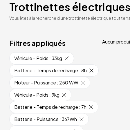
Trottinettes électriques
Vous êtes à la recherche d’une trottinette électrique tout terrai
Filtres appliqués
Aucun produi
Véhicule - Poids
:
33kg
Batterie - Temps de recharge
:
8h
Moteur - Puissance
:
250 WW
Véhicule - Poids
:
9kg
Batterie - Temps de recharge
:
7h
Batterie - Puissance
:
367Wh