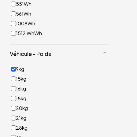
551Wh
561Wh
1008Wh
1512 WhWh
Véhicule - Poids
9kg
15kg
16kg
18kg
20kg
21kg
28kg