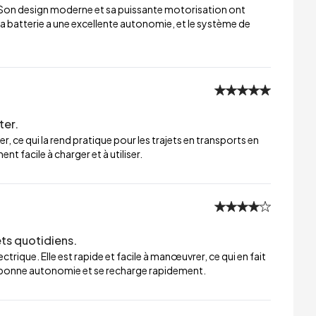
 Son design moderne et sa puissante motorisation ont
a batterie a une excellente autonomie, et le système de
ter.
er, ce qui la rend pratique pour les trajets en transports en
t facile à charger et à utiliser.
ets quotidiens.
trique. Elle est rapide et facile à manœuvrer, ce qui en fait
ne bonne autonomie et se recharge rapidement.