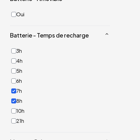
Oui
Batterie - Temps de recharge
3h
4h
5h
6h
7h
8h
10h
21h