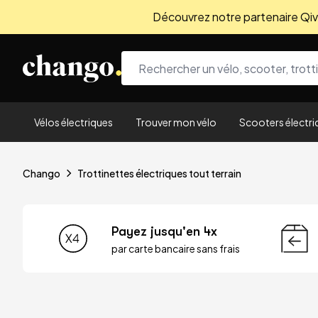
Découvrez notre partenaire Qivio
Skip to content
Vélos électriques
Trouver mon vélo
Scooters électri
Chango
Trottinettes électriques tout terrain
Payez jusqu'en 4x
par carte bancaire sans frais