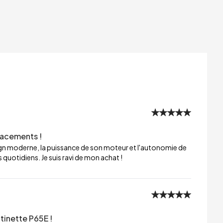
lacements !
sign moderne, la puissance de son moteur et l'autonomie de
 quotidiens. Je suis ravi de mon achat !
tinette P65E !