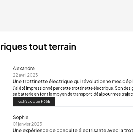
riques tout terrain
Alexandre
22 avril 2023
Une trottinette électrique qui révolutionne mes dép
J'ai été impressionné par cette trottinette électrique. Son de
sa batterie en font le moyen de transport idéal pour mes trajets
KickScooter P65E
Sophie
01 janvier 2023
Une expérience de conduite électrisante avec la trot