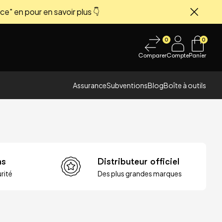
ce" en pour en savoir plus 👇
Fermer
0
0
Comparer
Compte
Panier
Assurance
Subventions
Blog
Boîte à outils
ns
Distributeur officiel
rité
Des plus grandes marques