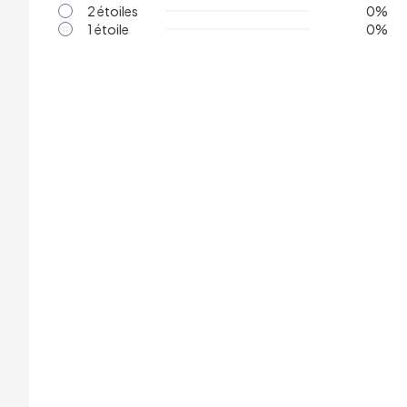
2 étoiles
0
%
1 étoile
0
%