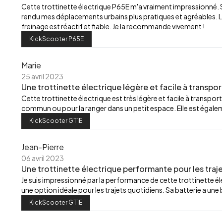
Cette trottinette électrique P65E m'a vraiment impressionné.
rendu mes déplacements urbains plus pratiques et agréables. L
freinage est réactif et fiable. Je la recommande vivement !
KickScooter P65E
Marie
25 avril 2023
Une trottinette électrique légère et facile à transpor
Cette trottinette électrique est très légère et facile à transport
commun ou pour la ranger dans un petit espace. Elle est égalemen
KickScooter GT1E
Jean-Pierre
06 avril 2023
Une trottinette électrique performante pour les traj
Je suis impressionné par la performance de cette trottinette élec
une option idéale pour les trajets quotidiens. Sa batterie a u
KickScooter GT1E