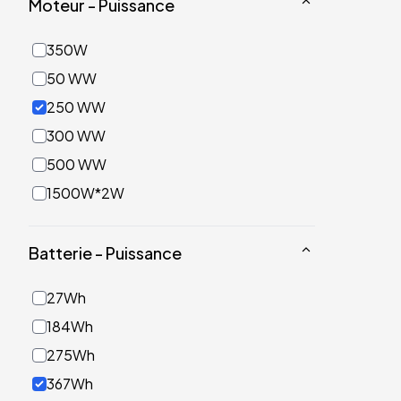
Moteur - Puissance
350W
50 WW
250 WW
300 WW
500 WW
1500W*2W
Batterie - Puissance
27Wh
184Wh
275Wh
367Wh