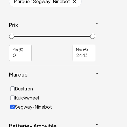
Marque
:
Segway-Ninebot
Prix
Min (€)
Max (€)
Marque
Dualtron
Kuickwheel
Segway-Ninebot
Batterie - Amovible