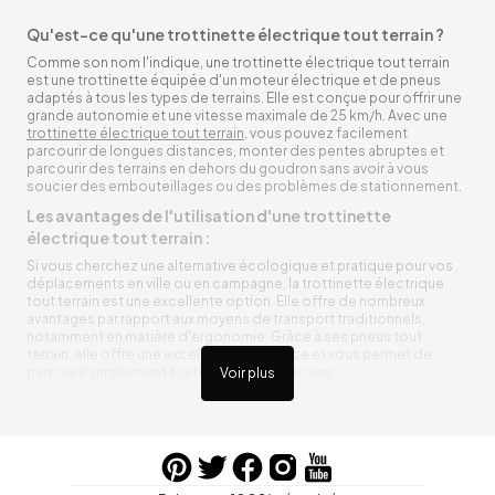
Qu'est-ce qu'une trottinette électrique tout terrain ?
Comme son nom l'indique, une trottinette électrique tout terrain
est une trottinette équipée d'un moteur électrique et de pneus
adaptés à tous les types de terrains. Elle est conçue pour offrir une
grande autonomie et une vitesse maximale de 25 km/h. Avec une
trottinette électrique tout terrain
, vous pouvez facilement
parcourir de longues distances, monter des pentes abruptes et
parcourir des terrains en dehors du goudron sans avoir à vous
soucier des embouteillages ou des problèmes de stationnement.
Les avantages de l'utilisation d'une trottinette
électrique tout terrain :
Si vous cherchez une alternative écologique et pratique pour vos
déplacements en ville ou en campagne, la trottinette électrique
tout terrain est une excellente option. Elle offre de nombreux
avantages par rapport aux moyens de transport traditionnels,
notamment en matière d'ergonomie. Grâce à ses pneus tout
terrain, elle offre une excellente adhérence et vous permet de
parcourir simplement toutes sortes de terrains.
Voir plus
Trottinette électrique tout terrain ergonomique
La trottinette électrique tout terrain est ergonomique et rend vos
déplacements agréables. Alimentée par une batterie rechargeable
entre vos trajets, vous n’aurez pas à vous soucier de l’état de sa
batterie. De plus, elle est équipée de pneus résistants qui peuvent