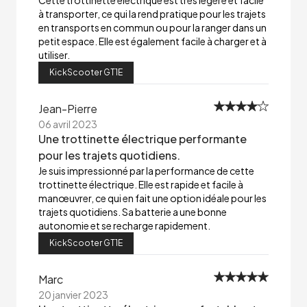
Cette trottinette électrique est très légère et facile
à transporter, ce qui la rend pratique pour les trajets
en transports en commun ou pour la ranger dans un
petit espace. Elle est également facile à charger et à
utiliser.
KickScooter GT1E
Jean-Pierre
06 avril 2023
Une trottinette électrique performante
pour les trajets quotidiens.
Je suis impressionné par la performance de cette
trottinette électrique. Elle est rapide et facile à
manœuvrer, ce qui en fait une option idéale pour les
trajets quotidiens. Sa batterie a une bonne
autonomie et se recharge rapidement.
KickScooter GT1E
Marc
20 janvier 2023