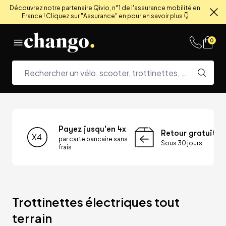
Découvrez notre partenaire Qivio, n°1 de l'assurance mobilité en
France ! Cliquez sur "Assurance" en pour en savoir plus 👇
Fe
Skip to content
0
Payez jusqu'en 4x
Retour gratuit
par carte bancaire sans
Sous 30 jours
frais
Trottinettes électriques tout 
terrain