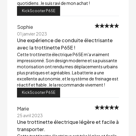
quotidiens. Je suis ravi de mon achat !
KickScooter P65E
Sophie
01 janvier 2023
Une expérience de conduite électrisante
avec la trottinette P65E !
Cette trottinette électrique P65E m'a vraiment
impressionné. Son design moderne et sa puissante
motorisation ont rendu mes déplacements urbains
plus pratiques et agréables. La batterie a une
excellente autonomie, et le système de freinage est
réactif et fiable. Je la recommande vivement !
KickScooter P65E
Marie
25 avril 2023
Une trottinette électrique légère et facile à
transporter.