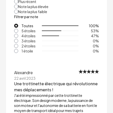
Plus récent
Note la plus élevée
Note la plus faible
Filtrer par note
Toutes
100
%
5 étoiles
53
%
4 étoiles
47
%
3 étoiles
0
%
2 étoiles
0
%
1 étoile
0
%
Alexandre
22 avril 2023
Une trottinette électrique qui révolutionne
mes déplacements !
J'ai été impressionné par cette trottinette
électrique. Son design moderne, la puissance de
son moteur et l'autonomie de sa batterie en font le
moyen de transport idéal pour mes trajets