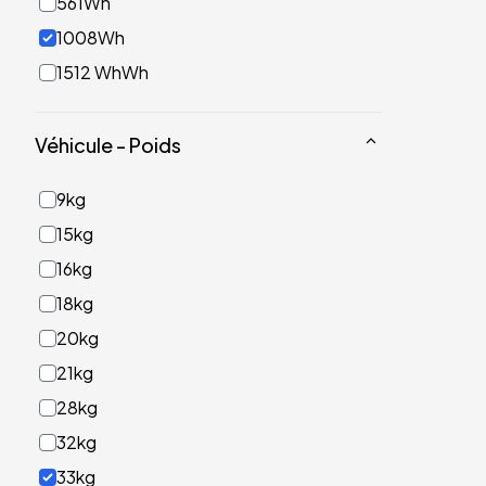
561Wh
1008Wh
1512 WhWh
Véhicule - Poids
9kg
15kg
16kg
18kg
20kg
21kg
28kg
32kg
33kg