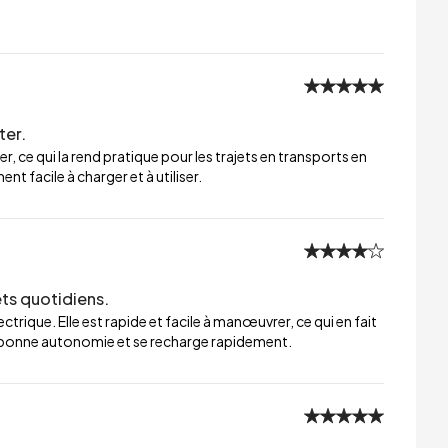
ter.
er, ce qui la rend pratique pour les trajets en transports en
t facile à charger et à utiliser.
ets quotidiens.
trique. Elle est rapide et facile à manœuvrer, ce qui en fait
ne bonne autonomie et se recharge rapidement.