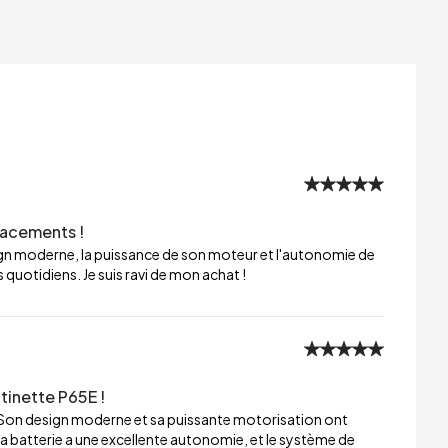
lacements !
sign moderne, la puissance de son moteur et l'autonomie de
 quotidiens. Je suis ravi de mon achat !
tinette P65E !
 Son design moderne et sa puissante motorisation ont
a batterie a une excellente autonomie, et le système de