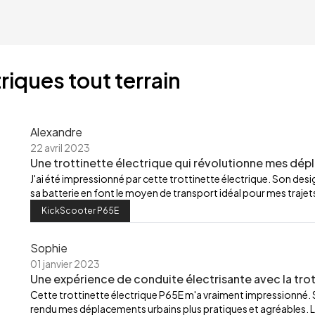
riques tout terrain
Alexandre
22 avril 2023
Une trottinette électrique qui révolutionne mes dép
J'ai été impressionné par cette trottinette électrique. Son de
sa batterie en font le moyen de transport idéal pour mes trajets
KickScooter P65E
Sophie
01 janvier 2023
Une expérience de conduite électrisante avec la trot
Cette trottinette électrique P65E m'a vraiment impressionné.
rendu mes déplacements urbains plus pratiques et agréables. L