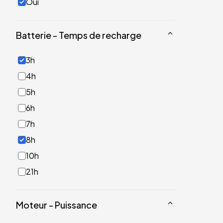
Oui
Batterie - Temps de recharge
3h
4h
5h
6h
7h
8h
10h
21h
Moteur - Puissance