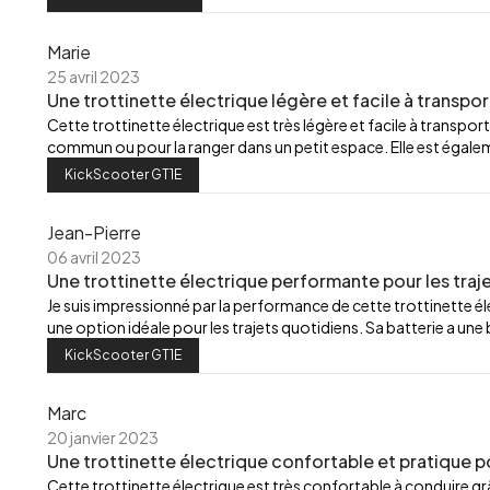
Marie
25 avril 2023
Une trottinette électrique légère et facile à transpor
Cette trottinette électrique est très légère et facile à transport
commun ou pour la ranger dans un petit espace. Elle est égalemen
KickScooter GT1E
Jean-Pierre
06 avril 2023
Une trottinette électrique performante pour les traj
Je suis impressionné par la performance de cette trottinette élec
une option idéale pour les trajets quotidiens. Sa batterie a u
KickScooter GT1E
Marc
20 janvier 2023
Une trottinette électrique confortable et pratique p
Cette trottinette électrique est très confortable à conduire grâ