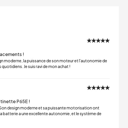
lacements !
sign moderne, la puissance de son moteur et l'autonomie de
 quotidiens. Je suis ravi de mon achat !
tinette P65E !
 Son design moderne et sa puissante motorisation ont
a batterie a une excellente autonomie, et le système de