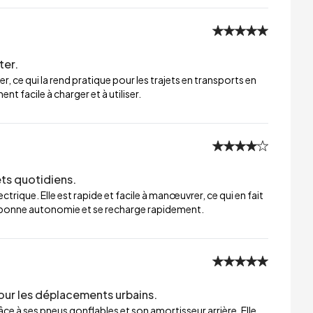
ter.
er, ce qui la rend pratique pour les trajets en transports en
t facile à charger et à utiliser.
ets quotidiens.
trique. Elle est rapide et facile à manœuvrer, ce qui en fait
ne bonne autonomie et se recharge rapidement.
our les déplacements urbains.
ce à ses pneus gonflables et son amortisseur arrière. Elle