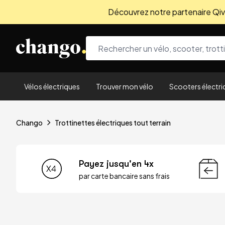
Découvrez notre partenaire Qivio
Skip to content
Vélos électriques
Trouver mon vélo
Scooters électri
Chango
Trottinettes électriques tout terrain
Payez jusqu'en 4x
par carte bancaire sans frais