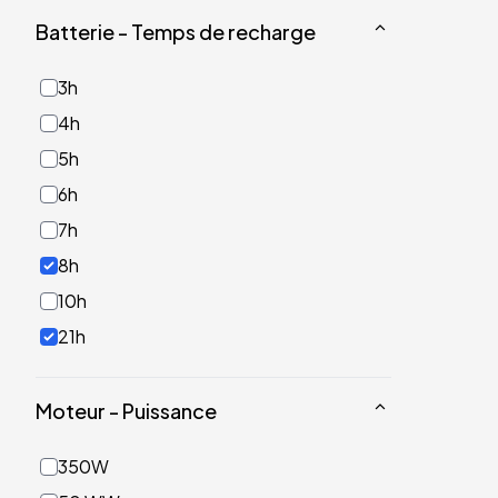
Batterie - Temps de recharge
3h
4h
5h
6h
7h
8h
10h
21h
Moteur - Puissance
350W