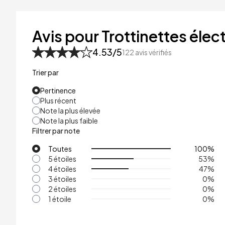
41kg
48kg
Avis pour Trottinettes élect
53kg
4.53
/5
122
avis vérifiés
Trier par
Pertinence
Plus récent
Note la plus élevée
Note la plus faible
Filtrer par note
Toutes
100
%
5 étoiles
53
%
4 étoiles
47
%
3 étoiles
0
%
2 étoiles
0
%
1 étoile
0
%