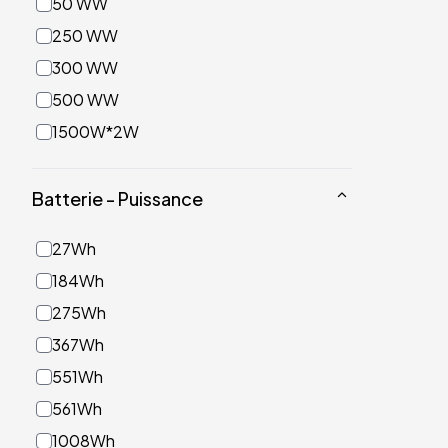
50 WW
250 WW
300 WW
500 WW
1500W*2W
Batterie - Puissance
27Wh
184Wh
275Wh
367Wh
551Wh
561Wh
1008Wh