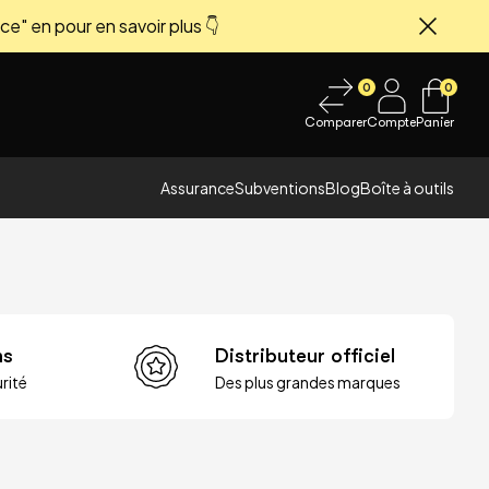
ce" en pour en savoir plus 👇
Fermer
0
0
Comparer
Compte
Panier
Assurance
Subventions
Blog
Boîte à outils
ns
Distributeur officiel
rité
Des plus grandes marques