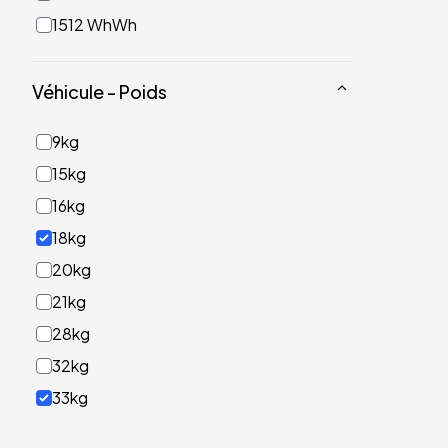
1512 WhWh
Véhicule - Poids
9kg
15kg
16kg
18kg
20kg
21kg
28kg
32kg
33kg
40kg