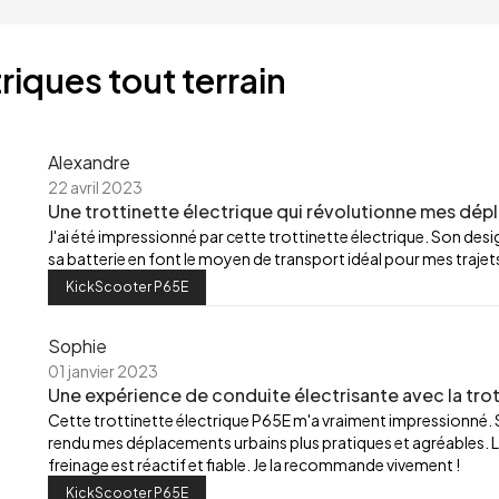
riques tout terrain
Alexandre
22 avril 2023
Une trottinette électrique qui révolutionne mes dép
J'ai été impressionné par cette trottinette électrique. Son de
sa batterie en font le moyen de transport idéal pour mes trajets
KickScooter P65E
Sophie
01 janvier 2023
Une expérience de conduite électrisante avec la trot
Cette trottinette électrique P65E m'a vraiment impressionné.
rendu mes déplacements urbains plus pratiques et agréables. L
freinage est réactif et fiable. Je la recommande vivement !
KickScooter P65E