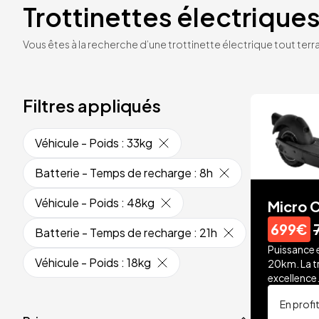
Trottinettes électriques
Vous êtes à la recherche d’une trottinette électrique tout terrai
Filtres appliqués
Véhicule - Poids
:
33kg
Batterie - Temps de recharge
:
8h
Véhicule - Poids
:
48kg
Micro C
699€
Batterie - Temps de recharge
:
21h
Puissance 
Véhicule - Poids
:
18kg
20km. La t
excellence
En profi