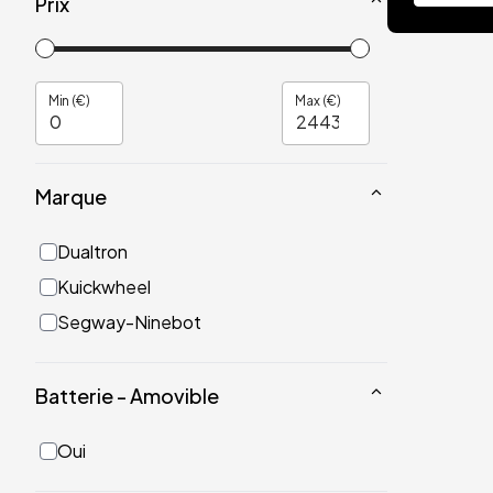
Prix
Min (€)
Max (€)
Marque
Dualtron
Kuickwheel
Segway-Ninebot
Batterie - Amovible
Oui