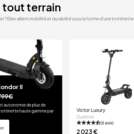
 tout terrain
n ? Elles allient mobilité et durabilité sous la forme d’une trottinet
ondor II
799€
et autonomie de plus de
Victor Luxury
rottinette haute gamme par
.
Dualtron
(
6
avis)
ter
2 023 €