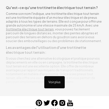
Qu'est-ce qu'une trottinette électrique tout terrain ?
Comme son nom l'indique, une trottinette électrique tout terrain
est une trottinette équipée d'un moteur électrique et de pneus
adaptés à tous les types de terrains. Elle est conçue pour offrir une
grande autonomie et une vitesse maximale de 25 km/h. Avec une
trottinette électrique tout terrain
, vous pouvez facilement
parcourir de longues distances, monter des pentes abruptes et
parcourir des terrains en dehors du goudron sans avoir à vous
soucier des embouteillages ou des problèmes de stationnement.
Les avantages de l'utilisation d'une trottinette
électrique tout terrain :
Si vous cherchez une alternative écologique et pratique pour vos
déplacements en ville ou en campagne, la trottinette électrique
tout terrain est une excellente option. Elle offre de nombreux
avantages par rapport aux moyens de transport traditionnels,
notamment en matière d'ergonomie. Grâce à ses pneus tout
terrain, elle offre une excellente adhérence et vous permet de
parcourir simplement toutes sortes de terrains.
Voir plus
Trottinette électrique tout terrain ergonomique
La trottinette électrique tout terrain est ergonomique et rend vos
déplacements agréables. Alimentée par une batterie rechargeable
entre vos trajets, vous n’aurez pas à vous soucier de l’état de sa
batterie. De plus, elle est équipée de pneus résistants qui peuvent