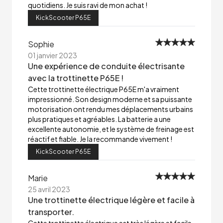
quotidiens. Je suis ravi de mon achat !
KickScooter P65E
Sophie
01 janvier 2023
Une expérience de conduite électrisante
avec la trottinette P65E !
Cette trottinette électrique P65E m'a vraiment
impressionné. Son design moderne et sa puissante
motorisation ont rendu mes déplacements urbains
plus pratiques et agréables. La batterie a une
excellente autonomie, et le système de freinage est
réactif et fiable. Je la recommande vivement !
KickScooter P65E
Marie
25 avril 2023
Une trottinette électrique légère et facile à
transporter.