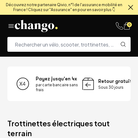
Découvrez notre partenaire Qivio, n°1 de l'assurance mobilité en
France ! Cliquez sur "Assurance" en pour en savoir plus 👇
Fe
Skip to content
0
Payez jusqu'en 4x
Retour gratuit
par carte bancaire sans
Sous 30 jours
frais
Trottinettes électriques tout 
terrain