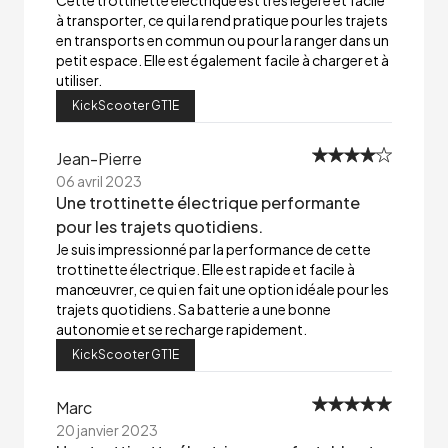
Cette trottinette électrique est très légère et facile
à transporter, ce qui la rend pratique pour les trajets
en transports en commun ou pour la ranger dans un
petit espace. Elle est également facile à charger et à
utiliser.
KickScooter GT1E
Jean-Pierre
06 avril 2023
Une trottinette électrique performante
pour les trajets quotidiens.
Je suis impressionné par la performance de cette
trottinette électrique. Elle est rapide et facile à
manœuvrer, ce qui en fait une option idéale pour les
trajets quotidiens. Sa batterie a une bonne
autonomie et se recharge rapidement.
KickScooter GT1E
Marc
20 janvier 2023