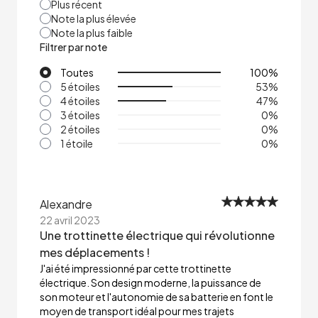
Plus récent
Note la plus élevée
Note la plus faible
Filtrer par note
Toutes
100
%
5 étoiles
53
%
4 étoiles
47
%
3 étoiles
0
%
2 étoiles
0
%
1 étoile
0
%
Alexandre
22 avril 2023
Une trottinette électrique qui révolutionne
mes déplacements !
J'ai été impressionné par cette trottinette
électrique. Son design moderne, la puissance de
son moteur et l'autonomie de sa batterie en font le
moyen de transport idéal pour mes trajets