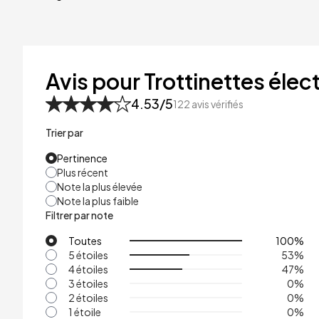
40kg
41kg
48kg
Avis pour Trottinettes élect
53kg
4.53
/5
122
avis vérifiés
Trier par
Pertinence
Plus récent
Note la plus élevée
Note la plus faible
Filtrer par note
Toutes
100
%
5 étoiles
53
%
4 étoiles
47
%
3 étoiles
0
%
2 étoiles
0
%
1 étoile
0
%