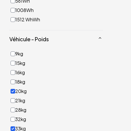
561Wh
1008Wh
1512 WhWh
Véhicule - Poids
9kg
15kg
16kg
18kg
20kg
21kg
28kg
32kg
33kg