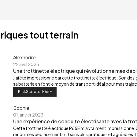
riques tout terrain
Alexandre
22 avril 2023
Une trottinette électrique qui révolutionne mes dép
J'ai été impressionné par cette trottinette électrique. Son de
sa batterie en font le moyen de transport idéal pour mes trajets
KickScooter P65E
Sophie
01 janvier 2023
Une expérience de conduite électrisante avec la trot
Cette trottinette électrique P65E m'a vraiment impressionné.
rendu mes déplacements urbains plus pratiques et agréables. L