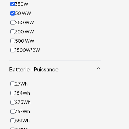
350W
50 WW
250 WW
300 WW
500 WW
1500W*2W
Batterie - Puissance
27Wh
184Wh
275Wh
367Wh
551Wh