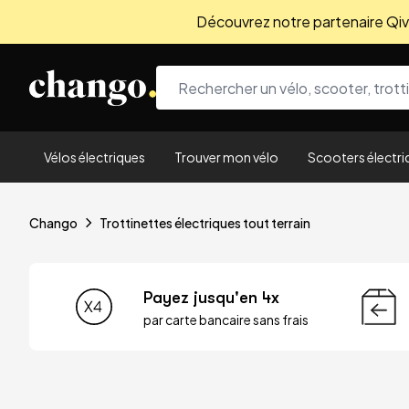
Découvrez notre partenaire Qivio
Skip to content
Vélos électriques
Trouver mon vélo
Scooters électri
Chango
Trottinettes électriques tout terrain
Payez jusqu'en 4x
par carte bancaire sans frais