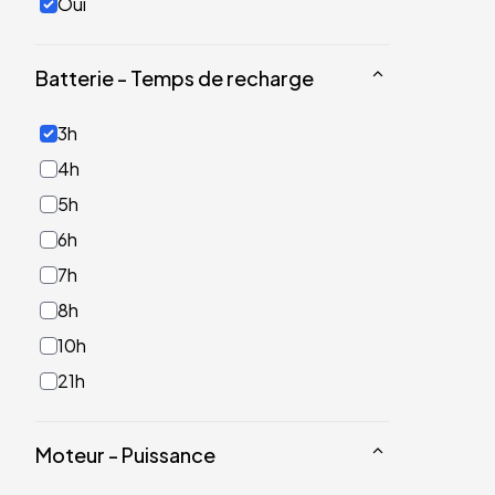
Oui
Batterie - Temps de recharge
3h
4h
5h
6h
7h
8h
10h
21h
Moteur - Puissance