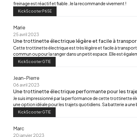
freinage est réactif et fiable. Je la recommande vivement !
KickScooter P65E
Marie
25 avril 2023
Une trottinette électrique légère et facile à transpor
Cette trottinette électrique est très légère et facile à transport
commun ou pour la ranger dans un petit espace. Elle est égalemen
KickScooter GT1E
Jean-Pierre
06 avril 2023
Une trottinette électrique performante pour les traj
Je suis impressionné par la performance de cette trottinette élec
une option idéale pour les trajets quotidiens. Sa batterie a u
KickScooter GT1E
Marc
20 janvier 2023