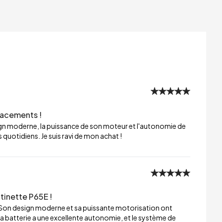
lacements !
sign moderne, la puissance de son moteur et l'autonomie de
 quotidiens. Je suis ravi de mon achat !
tinette P65E !
 Son design moderne et sa puissante motorisation ont
a batterie a une excellente autonomie, et le système de