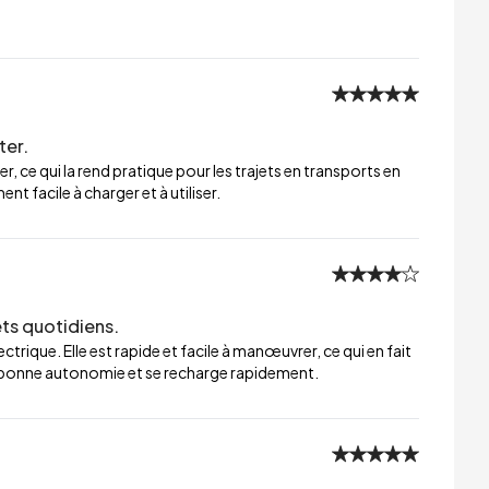
ter.
er, ce qui la rend pratique pour les trajets en transports en
t facile à charger et à utiliser.
ets quotidiens.
trique. Elle est rapide et facile à manœuvrer, ce qui en fait
ne bonne autonomie et se recharge rapidement.