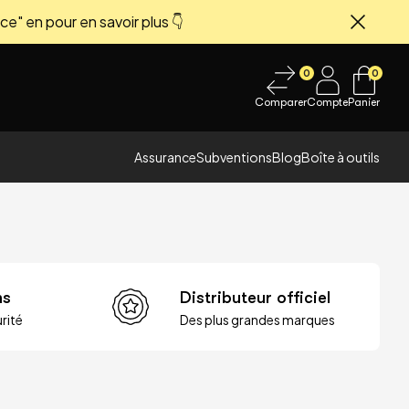
ce" en pour en savoir plus 👇
Fermer
0
0
Comparer
Compte
Panier
Assurance
Subventions
Blog
Boîte à outils
ns
Distributeur officiel
rité
Des plus grandes marques