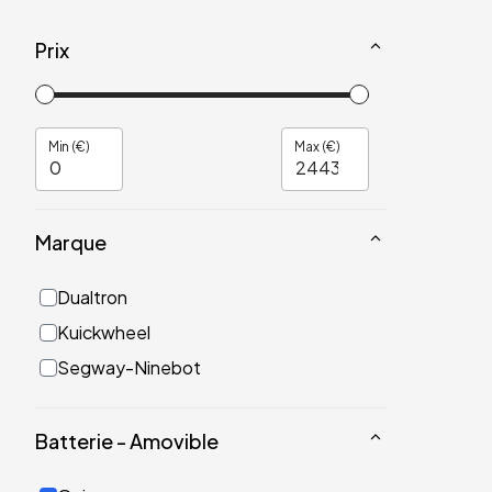
Prix
Min (€)
Max (€)
Marque
Dualtron
Kuickwheel
Segway-Ninebot
Batterie - Amovible