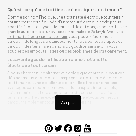
Qu'est-ce qu'une trottinette électrique tout terrain ?
Comme son nom l'indique, une trottinette électrique tout terrain
est une trottinette équipée d'un moteur électrique et de pneus
adaptés à tous les types de terrains. Elle est conçue pour offrir une
grande autonomie et une vitesse maximale de 25 km/h. Avec une
trottinette électrique tout terrain
, vous pouvez facilement
parcourir de longues distances, monter des pentes abruptes et
parcourir des terrains en dehors du goudron sans avoir à vous
soucier des embouteillages ou des problèmes de stationnement.
Les avantages de l'utilisation d'une trottinette
électrique tout terrain :
Si vous cherchez une alternative écologique et pratique pour vos
déplacements en ville ou en campagne, la trottinette électrique
tout terrain est une excellente option. Elle offre de nombreux
avantages par rapport aux moyens de transport traditionnels,
notamment en matière d'ergonomie. Grâce à ses pneus tout
terrain, elle offre une excellente adhérence et vous permet de
parcourir simplement toutes sortes de terrains.
Voir plus
Trottinette électrique tout terrain ergonomique
La trottinette électrique tout terrain est ergonomique et rend vos
déplacements agréables. Alimentée par une batterie rechargeable
entre vos trajets, vous n’aurez pas à vous soucier de l’état de sa
batterie. De plus, elle est équipée de pneus résistants qui peuvent