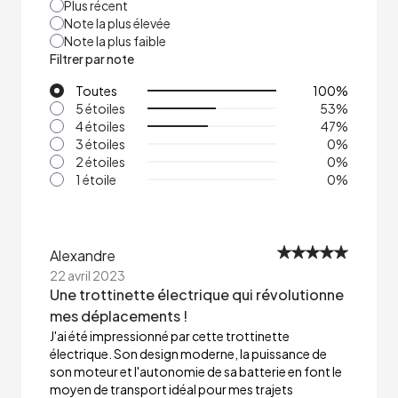
Plus récent
Note la plus élevée
Note la plus faible
Filtrer par note
Toutes
100
%
5 étoiles
53
%
4 étoiles
47
%
3 étoiles
0
%
2 étoiles
0
%
1 étoile
0
%
Alexandre
22 avril 2023
Une trottinette électrique qui révolutionne
mes déplacements !
J'ai été impressionné par cette trottinette
électrique. Son design moderne, la puissance de
son moteur et l'autonomie de sa batterie en font le
moyen de transport idéal pour mes trajets