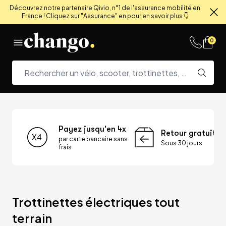
Découvrez notre partenaire Qivio, n°1 de l'assurance mobilité en
France ! Cliquez sur "Assurance" en pour en savoir plus 👇
Fe
Skip to content
0
Payez jusqu'en 4x
Retour gratuit
par carte bancaire sans
Sous 30 jours
frais
Trottinettes électriques tout 
terrain