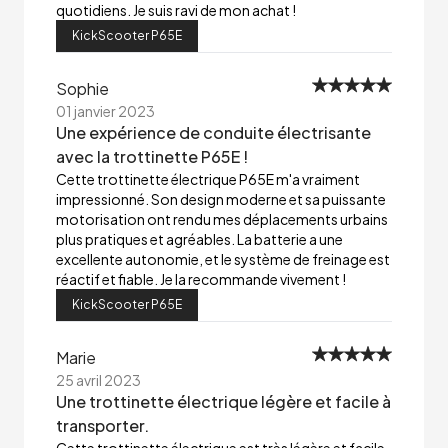
quotidiens. Je suis ravi de mon achat !
KickScooter P65E
Sophie
01 janvier 2023
Une expérience de conduite électrisante
avec la trottinette P65E !
Cette trottinette électrique P65E m'a vraiment
impressionné. Son design moderne et sa puissante
motorisation ont rendu mes déplacements urbains
plus pratiques et agréables. La batterie a une
excellente autonomie, et le système de freinage est
réactif et fiable. Je la recommande vivement !
KickScooter P65E
Marie
25 avril 2023
Une trottinette électrique légère et facile à
transporter.