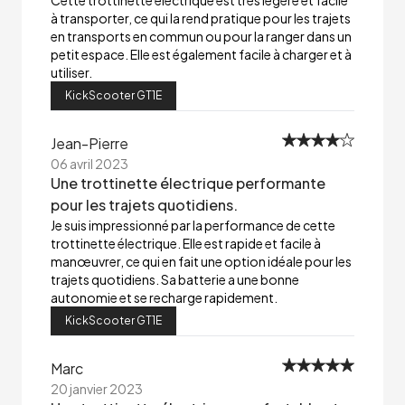
Cette trottinette électrique est très légère et facile
à transporter, ce qui la rend pratique pour les trajets
en transports en commun ou pour la ranger dans un
petit espace. Elle est également facile à charger et à
utiliser.
KickScooter GT1E
Jean-Pierre
06 avril 2023
Une trottinette électrique performante
pour les trajets quotidiens.
Je suis impressionné par la performance de cette
trottinette électrique. Elle est rapide et facile à
manœuvrer, ce qui en fait une option idéale pour les
trajets quotidiens. Sa batterie a une bonne
autonomie et se recharge rapidement.
KickScooter GT1E
Marc
20 janvier 2023