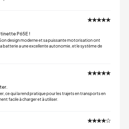
tinette P65E !
 Son design moderne et sa puissante motorisation ont
a batterie a une excellente autonomie, et le système de
ter.
er, ce qui la rend pratique pour les trajets en transports en
t facile à charger et à utiliser.