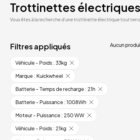
Trottinettes électriques
Vous êtes à la recherche d’une trottinette électrique tout terrai
Filtres appliqués
Aucun produi
Véhicule - Poids
:
33kg
Marque
:
Kuickwheel
Batterie - Temps de recharge
:
21h
Batterie - Puissance
:
1008Wh
Moteur - Puissance
:
250 WW
Véhicule - Poids
:
21kg