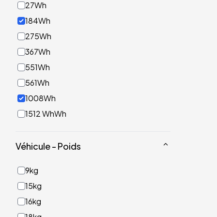
27Wh
184Wh
275Wh
367Wh
551Wh
561Wh
1008Wh
1512 WhWh
Véhicule - Poids
9kg
15kg
16kg
18kg