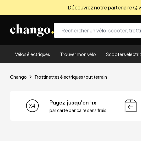
Découvrez notre partenaire Qivio
Skip to content
Vélos électriques
Trouver mon vélo
Scooters électri
Chango
Trottinettes électriques tout terrain
Payez jusqu'en 4x
par carte bancaire sans frais