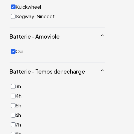
Kuickwheel
Segway-Ninebot
Batterie - Amovible
Oui
Batterie - Temps de recharge
3h
4h
5h
6h
7h