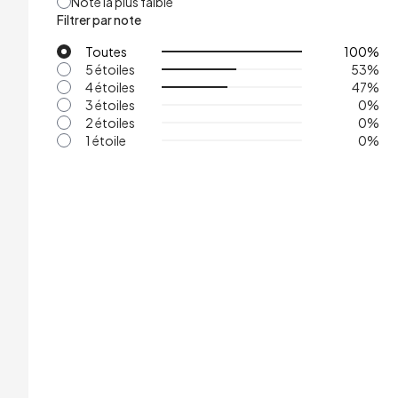
Note la plus faible
Filtrer par note
Toutes
100
%
5 étoiles
53
%
4 étoiles
47
%
3 étoiles
0
%
2 étoiles
0
%
1 étoile
0
%