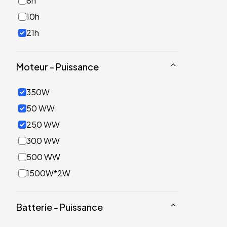
8h
10h
21h
Moteur - Puissance
350W
50 WW
250 WW
300 WW
500 WW
1500W*2W
Batterie - Puissance