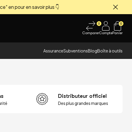
ce" en pour en savoir plus 👇
Fermer
0
0
Comparer
Compte
Panier
Assurance
Subventions
Blog
Boîte à outils
ns
Distributeur officiel
rité
Des plus grandes marques