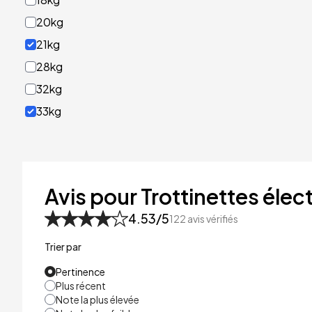
20kg
21kg
28kg
32kg
33kg
40kg
41kg
48kg
Avis pour Trottinettes élect
53kg
4.53
/5
122
avis vérifiés
Trier par
Pertinence
Plus récent
Note la plus élevée