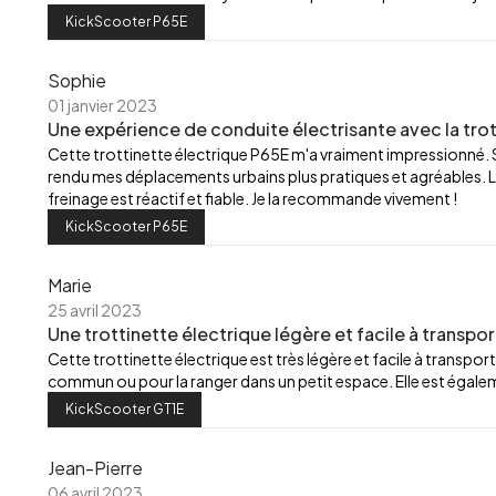
KickScooter P65E
Sophie
01 janvier 2023
Une expérience de conduite électrisante avec la trot
Cette trottinette électrique P65E m'a vraiment impressionné.
rendu mes déplacements urbains plus pratiques et agréables. L
freinage est réactif et fiable. Je la recommande vivement !
KickScooter P65E
Marie
25 avril 2023
Une trottinette électrique légère et facile à transpor
Cette trottinette électrique est très légère et facile à transport
commun ou pour la ranger dans un petit espace. Elle est égalemen
KickScooter GT1E
Jean-Pierre
06 avril 2023