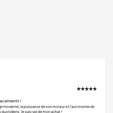
lacements !
sign moderne, la puissance de son moteur et l'autonomie de
 quotidiens. Je suis ravi de mon achat !