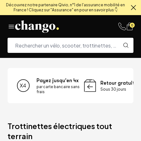
Découvrez notre partenaire Qivio, n°1 de l'assurance mobilité en
France ! Cliquez sur "Assurance" en pour en savoir plus 👇
Fe
Skip to content
0
Payez jusqu'en 4x
Retour gratuit
par carte bancaire sans
Sous 30 jours
frais
Trottinettes électriques tout 
terrain