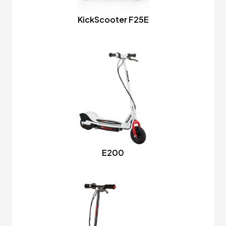
KickScooter F25E
E200