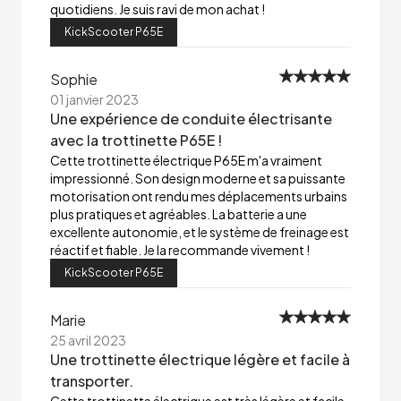
quotidiens. Je suis ravi de mon achat !
KickScooter P65E
Sophie
01 janvier 2023
Une expérience de conduite électrisante
avec la trottinette P65E !
Cette trottinette électrique P65E m'a vraiment
impressionné. Son design moderne et sa puissante
motorisation ont rendu mes déplacements urbains
plus pratiques et agréables. La batterie a une
excellente autonomie, et le système de freinage est
réactif et fiable. Je la recommande vivement !
KickScooter P65E
Marie
25 avril 2023
Une trottinette électrique légère et facile à
transporter.