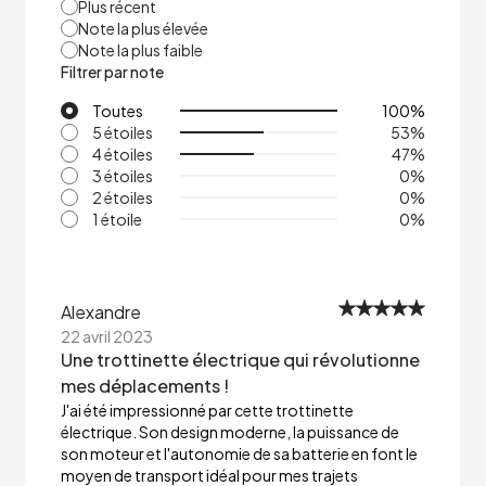
Plus récent
Note la plus élevée
Note la plus faible
Filtrer par note
Toutes
100
%
5 étoiles
53
%
4 étoiles
47
%
3 étoiles
0
%
2 étoiles
0
%
1 étoile
0
%
Alexandre
22 avril 2023
Une trottinette électrique qui révolutionne
mes déplacements !
J'ai été impressionné par cette trottinette
électrique. Son design moderne, la puissance de
son moteur et l'autonomie de sa batterie en font le
moyen de transport idéal pour mes trajets