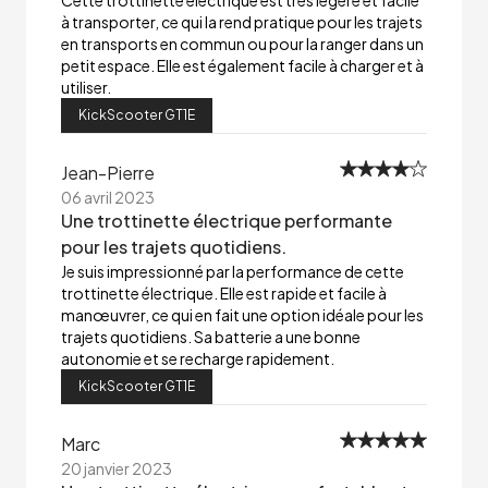
Cette trottinette électrique est très légère et facile
à transporter, ce qui la rend pratique pour les trajets
en transports en commun ou pour la ranger dans un
petit espace. Elle est également facile à charger et à
utiliser.
KickScooter GT1E
Jean-Pierre
06 avril 2023
Une trottinette électrique performante
pour les trajets quotidiens.
Je suis impressionné par la performance de cette
trottinette électrique. Elle est rapide et facile à
manœuvrer, ce qui en fait une option idéale pour les
trajets quotidiens. Sa batterie a une bonne
autonomie et se recharge rapidement.
KickScooter GT1E
Marc
20 janvier 2023