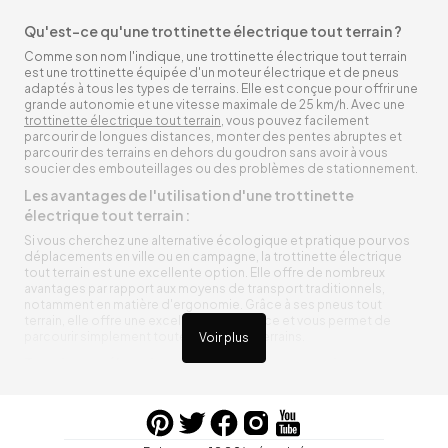
Qu'est-ce qu'une trottinette électrique tout terrain ?
Comme son nom l'indique, une trottinette électrique tout terrain
est une trottinette équipée d'un moteur électrique et de pneus
adaptés à tous les types de terrains. Elle est conçue pour offrir une
grande autonomie et une vitesse maximale de 25 km/h. Avec une
trottinette électrique tout terrain
, vous pouvez facilement
parcourir de longues distances, monter des pentes abruptes et
parcourir des terrains en dehors du goudron sans avoir à vous
soucier des embouteillages ou des problèmes de stationnement.
Les avantages de l'utilisation d'une trottinette
électrique tout terrain :
Si vous cherchez une alternative écologique et pratique pour vos
déplacements en ville ou en campagne, la trottinette électrique
tout terrain est une excellente option. Elle offre de nombreux
avantages par rapport aux moyens de transport traditionnels,
notamment en matière d'ergonomie. Grâce à ses pneus tout
terrain, elle offre une excellente adhérence et vous permet de
parcourir simplement toutes sortes de terrains.
Voir plus
Trottinette électrique tout terrain ergonomique
La trottinette électrique tout terrain est ergonomique et rend vos
déplacements agréables. Alimentée par une batterie rechargeable
entre vos trajets, vous n’aurez pas à vous soucier de l’état de sa
batterie. De plus, elle est équipée de pneus résistants qui peuvent