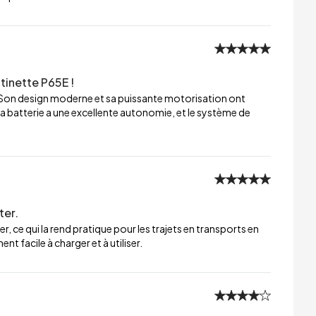
tinette P65E !
 Son design moderne et sa puissante motorisation ont
a batterie a une excellente autonomie, et le système de
ter.
er, ce qui la rend pratique pour les trajets en transports en
t facile à charger et à utiliser.