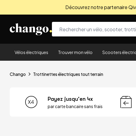
Découvrez notre partenaire Qivio
Skip to content
Vélos électriques
Trouver mon vélo
Scooters électri
Chango
Trottinettes électriques tout terrain
Payez jusqu'en 4x
par carte bancaire sans frais