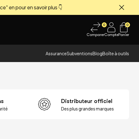
ce" en pour en savoir plus 👇
Fermer
0
0
Comparer
Compte
Panier
Assurance
Subventions
Blog
Boîte à outils
ns
Distributeur officiel
rité
Des plus grandes marques