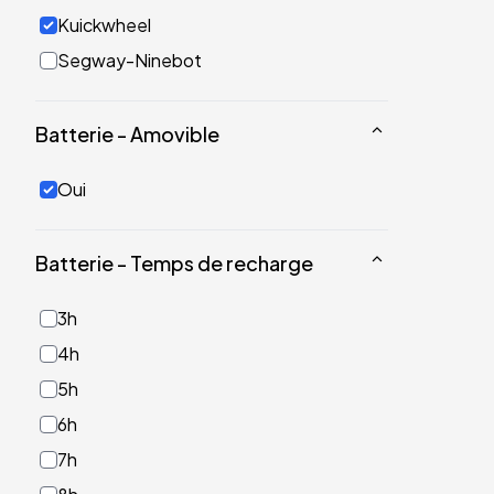
Kuickwheel
Segway-Ninebot
Batterie - Amovible
Oui
Batterie - Temps de recharge
3h
4h
5h
6h
7h