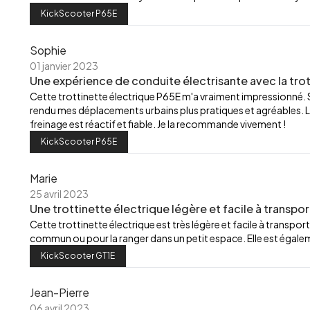
KickScooter P65E
Sophie
01 janvier 2023
Une expérience de conduite électrisante avec la trot
Cette trottinette électrique P65E m'a vraiment impressionné.
rendu mes déplacements urbains plus pratiques et agréables. L
freinage est réactif et fiable. Je la recommande vivement !
KickScooter P65E
Marie
25 avril 2023
Une trottinette électrique légère et facile à transpor
Cette trottinette électrique est très légère et facile à transport
commun ou pour la ranger dans un petit espace. Elle est égalemen
KickScooter GT1E
Jean-Pierre
06 avril 2023