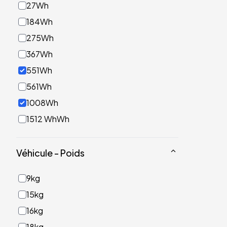
27Wh
184Wh
275Wh
367Wh
551Wh
561Wh
1008Wh
1512 WhWh
Véhicule - Poids
9kg
15kg
16kg
18kg