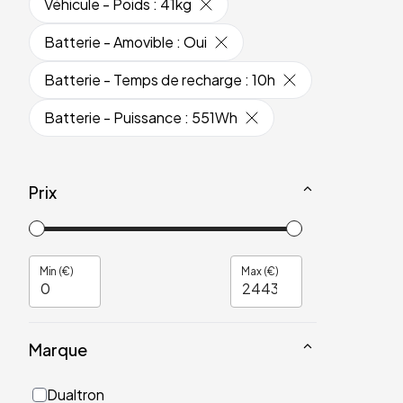
Véhicule - Poids
:
41kg
Batterie - Amovible
:
Oui
Batterie - Temps de recharge
:
10h
Batterie - Puissance
:
551Wh
Prix
Min (€)
Max (€)
Marque
Dualtron