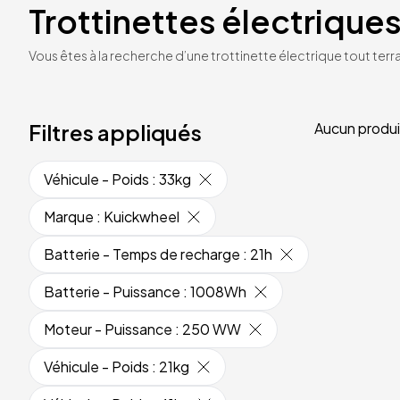
Trottinettes électriques
Vous êtes à la recherche d’une trottinette électrique tout terrai
Filtres appliqués
Aucun produi
Véhicule - Poids
:
33kg
Marque
:
Kuickwheel
Batterie - Temps de recharge
:
21h
Batterie - Puissance
:
1008Wh
Moteur - Puissance
:
250 WW
Véhicule - Poids
:
21kg