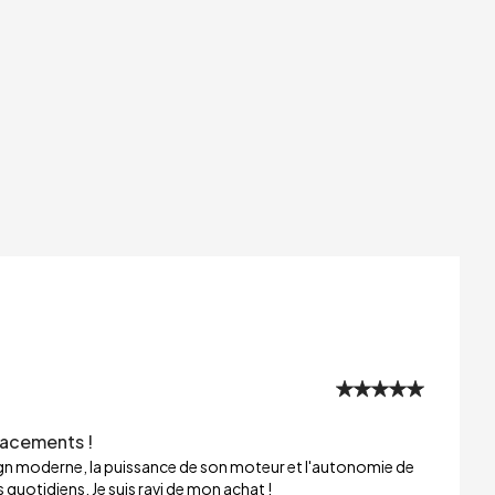
lacements !
sign moderne, la puissance de son moteur et l'autonomie de
 quotidiens. Je suis ravi de mon achat !