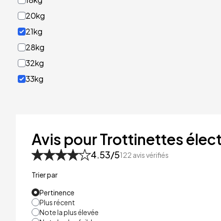
20kg
21kg
28kg
32kg
33kg
40kg
41kg
48kg
Avis pour Trottinettes élect
53kg
4.53
/5
122
avis vérifiés
Trier par
Pertinence
Plus récent
Note la plus élevée