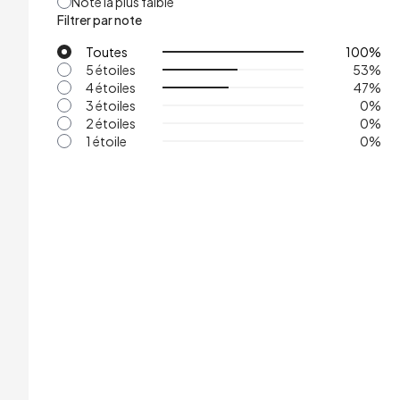
Note la plus faible
Filtrer par note
Toutes
100
%
5 étoiles
53
%
4 étoiles
47
%
3 étoiles
0
%
2 étoiles
0
%
1 étoile
0
%