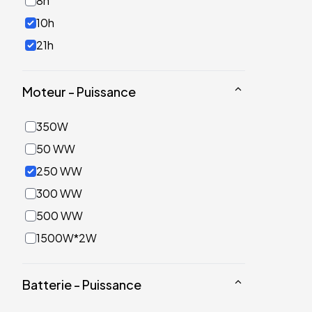
8h
10h
21h
Moteur - Puissance
350W
50 WW
250 WW
300 WW
500 WW
1500W*2W
Batterie - Puissance