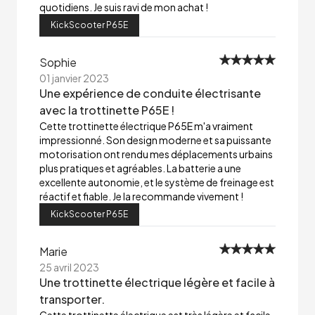
quotidiens. Je suis ravi de mon achat !
KickScooter P65E
Sophie
01 janvier 2023
Une expérience de conduite électrisante
avec la trottinette P65E !
Cette trottinette électrique P65E m'a vraiment
impressionné. Son design moderne et sa puissante
motorisation ont rendu mes déplacements urbains
plus pratiques et agréables. La batterie a une
excellente autonomie, et le système de freinage est
réactif et fiable. Je la recommande vivement !
KickScooter P65E
Marie
25 avril 2023
Une trottinette électrique légère et facile à
transporter.