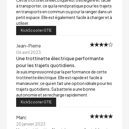
Cette trottinette électrique est très légère et facile
à transporter, ce qui la rend pratique pour les trajets
en transports en commun ou pour la ranger dans un
petit espace. Elle est également facile à charger et à
utiliser.
KickScooter GT1E
Jean-Pierre
06 avril 2023
Une trottinette électrique performante
pour les trajets quotidiens.
Je suis impressionné par la performance de cette
trottinette électrique. Elle est rapide et facile à
manœuvrer, ce qui en fait une option idéale pour les
trajets quotidiens. Sa batterie a une bonne
autonomie et se recharge rapidement.
KickScooter GT1E
Marc
20 janvier 2023