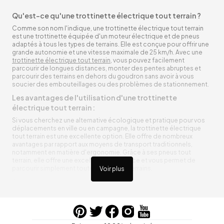
Qu'est-ce qu'une trottinette électrique tout terrain ?
Comme son nom l'indique, une trottinette électrique tout terrain
est une trottinette équipée d'un moteur électrique et de pneus
adaptés à tous les types de terrains. Elle est conçue pour offrir une
grande autonomie et une vitesse maximale de 25 km/h. Avec une
trottinette électrique tout terrain
, vous pouvez facilement
parcourir de longues distances, monter des pentes abruptes et
parcourir des terrains en dehors du goudron sans avoir à vous
soucier des embouteillages ou des problèmes de stationnement.
Les avantages de l'utilisation d'une trottinette
électrique tout terrain :
Si vous cherchez une alternative écologique et pratique pour vos
déplacements en ville ou en campagne, la trottinette électrique
tout terrain est une excellente option. Elle offre de nombreux
avantages par rapport aux moyens de transport traditionnels,
notamment en matière d'ergonomie. Grâce à ses pneus tout
terrain, elle offre une excellente adhérence et vous permet de
parcourir simplement toutes sortes de terrains.
Voir plus
Trottinette électrique tout terrain ergonomique
La trottinette électrique tout terrain est ergonomique et rend vos
déplacements agréables. Alimentée par une batterie rechargeable
entre vos trajets, vous n’aurez pas à vous soucier de l’état de sa
batterie. De plus, elle est équipée de pneus résistants qui peuvent