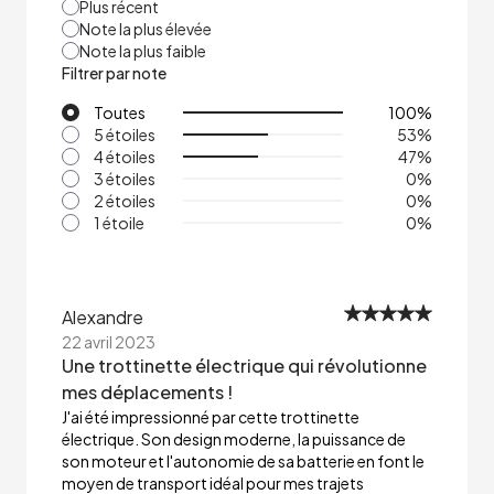
Plus récent
Note la plus élevée
Note la plus faible
Filtrer par note
Toutes
100
%
5 étoiles
53
%
4 étoiles
47
%
3 étoiles
0
%
2 étoiles
0
%
1 étoile
0
%
Alexandre
22 avril 2023
Une trottinette électrique qui révolutionne
mes déplacements !
J'ai été impressionné par cette trottinette
électrique. Son design moderne, la puissance de
son moteur et l'autonomie de sa batterie en font le
moyen de transport idéal pour mes trajets