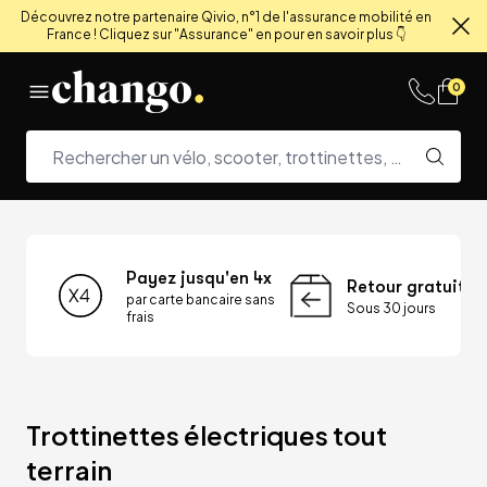
Découvrez notre partenaire Qivio, n°1 de l'assurance mobilité en
France ! Cliquez sur "Assurance" en pour en savoir plus 👇
Fe
Skip to content
0
Payez jusqu'en 4x
Retour gratuit
par carte bancaire sans
Sous 30 jours
frais
Trottinettes électriques tout 
terrain