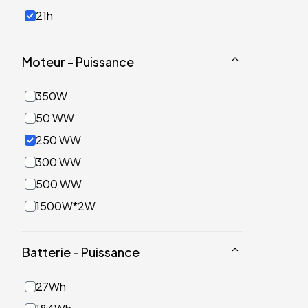
21h
Moteur - Puissance
350W
50 WW
250 WW
300 WW
500 WW
1500W*2W
Batterie - Puissance
27Wh