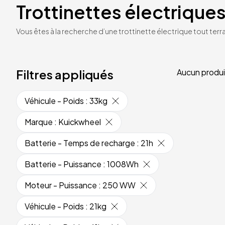
Trottinettes électriques
Vous êtes à la recherche d’une trottinette électrique tout terrai
Filtres appliqués
Aucun produi
Véhicule - Poids
:
33kg
Marque
:
Kuickwheel
Batterie - Temps de recharge
:
21h
Batterie - Puissance
:
1008Wh
Moteur - Puissance
:
250 WW
Véhicule - Poids
:
21kg