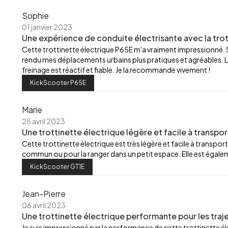
Sophie
01 janvier 2023
Une expérience de conduite électrisante avec la trot
Cette trottinette électrique P65E m'a vraiment impressionné.
rendu mes déplacements urbains plus pratiques et agréables. L
freinage est réactif et fiable. Je la recommande vivement !
KickScooter P65E
Marie
25 avril 2023
Une trottinette électrique légère et facile à transpor
Cette trottinette électrique est très légère et facile à transport
commun ou pour la ranger dans un petit espace. Elle est égalemen
KickScooter GT1E
Jean-Pierre
06 avril 2023
Une trottinette électrique performante pour les traj
Je suis impressionné par la performance de cette trottinette élec