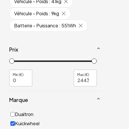
Véhicule - Poids
:
41kg
Véhicule - Poids
:
9kg
Batterie - Puissance
:
551Wh
Prix
Min (€)
Max (€)
Marque
Dualtron
Kuickwheel