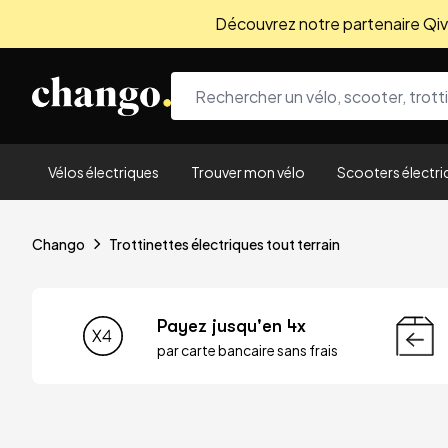
Découvrez notre partenaire Qivio
Skip to content
Vélos électriques
Trouver mon vélo
Scooters électri
Chango
Trottinettes électriques tout terrain
Payez jusqu'en 4x
par carte bancaire sans frais