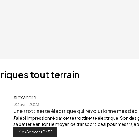
riques tout terrain
Alexandre
22 avril 2023
Une trottinette électrique qui révolutionne mes dép
J'ai été impressionné par cette trottinette électrique. Son de
sa batterie en font le moyen de transport idéal pour mes trajets
KickScooter P65E