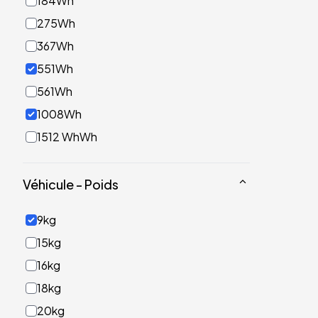
184Wh
275Wh
367Wh
551Wh
561Wh
1008Wh
1512 WhWh
Véhicule - Poids
9kg
15kg
16kg
18kg
20kg