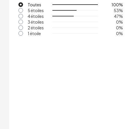
Toutes
100
%
5 étoiles
53
%
4 étoiles
47
%
3 étoiles
0
%
2 étoiles
0
%
1 étoile
0
%