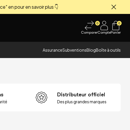
ce" en pour en savoir plus 👇
Fermer
0
0
Comparer
Compte
Panier
Assurance
Subventions
Blog
Boîte à outils
ns
Distributeur officiel
rité
Des plus grandes marques