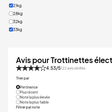
21kg
28kg
32kg
33kg
40kg
41kg
48kg
Avis pour Trottinettes élect
53kg
4.53
/5
122
avis vérifiés
Trier par
Pertinence
Plus récent
Note la plus élevée
Note la plus faible
Filtrer par note