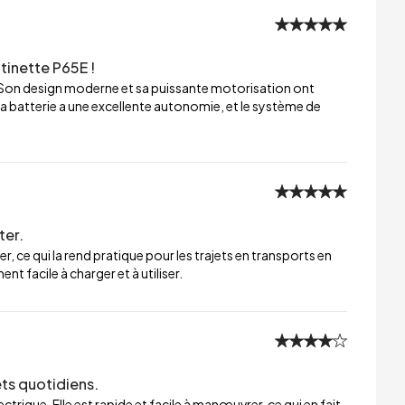
tinette P65E !
 Son design moderne et sa puissante motorisation ont
a batterie a une excellente autonomie, et le système de
ter.
er, ce qui la rend pratique pour les trajets en transports en
t facile à charger et à utiliser.
ets quotidiens.
trique. Elle est rapide et facile à manœuvrer, ce qui en fait