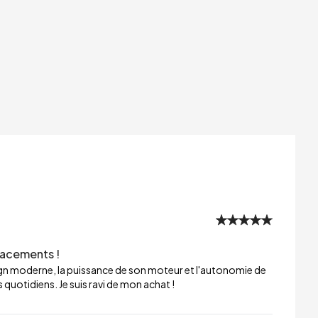
lacements !
sign moderne, la puissance de son moteur et l'autonomie de
 quotidiens. Je suis ravi de mon achat !