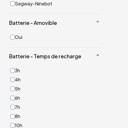
Segway-Ninebot
Batterie - Amovible
Oui
Batterie - Temps de recharge
3h
4h
5h
6h
7h
8h
10h