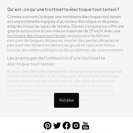
Qu'est-ce qu'une trottinette électrique tout terrain ?
Comme son nom l'indique, une trottinette électrique tout terrain
est une trottinette équipée d'un moteur électrique et de pneus
adaptés à tous les types de terrains. Elle est conçue pour offrir une
grande autonomie et une vitesse maximale de 25 km/h. Avec une
trottinette électrique tout terrain
, vous pouvez facilement
parcourir de longues distances, monter des pentes abruptes et
parcourir des terrains en dehors du goudron sans avoir à vous
soucier des embouteillages ou des problèmes de stationnement.
Les avantages de l'utilisation d'une trottinette
électrique tout terrain :
Si vous cherchez une alternative écologique et pratique pour vos
déplacements en ville ou en campagne, la trottinette électrique
tout terrain est une excellente option. Elle offre de nombreux
avantages par rapport aux moyens de transport traditionnels,
notamment en matière d'ergonomie. Grâce à ses pneus tout
terrain, elle offre une excellente adhérence et vous permet de
parcourir simplement toutes sortes de terrains.
Voir plus
Trottinette électrique tout terrain ergonomique
La trottinette électrique tout terrain est ergonomique et rend vos
déplacements agréables. Alimentée par une batterie rechargeable
entre vos trajets, vous n’aurez pas à vous soucier de l’état de sa
batterie. De plus, elle est équipée de pneus résistants qui peuvent