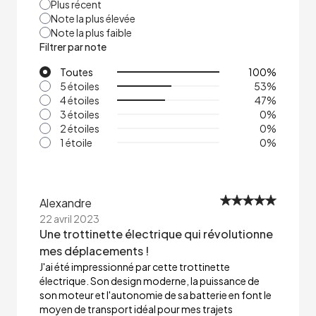
Plus récent
Note la plus élevée
Note la plus faible
Filtrer par note
Toutes
100
%
5 étoiles
53
%
4 étoiles
47
%
3 étoiles
0
%
2 étoiles
0
%
1 étoile
0
%
Alexandre
22 avril 2023
Une trottinette électrique qui révolutionne
mes déplacements !
J'ai été impressionné par cette trottinette
électrique. Son design moderne, la puissance de
son moteur et l'autonomie de sa batterie en font le
moyen de transport idéal pour mes trajets