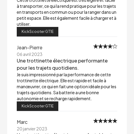
Cette trottinette électrique est très légère et facile
à transporter, ce qui la rend pratique pour les trajets
en transports en commun ou pour la ranger dans un
petit espace. Elle est également facile à charger et à
utiliser.
KickScooter GT1E
Jean-Pierre
06 avril 2023
Une trottinette électrique performante
pour les trajets quotidiens.
Je suis impressionné par la performance de cette
trottinette électrique. Elle est rapide et facile à
manœuvrer, ce qui en fait une option idéale pour les
trajets quotidiens. Sa batterie a une bonne
autonomie et se recharge rapidement.
KickScooter GT1E
Marc
20 janvier 2023