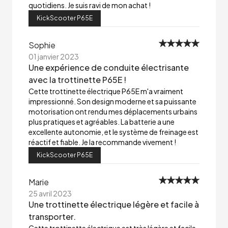
quotidiens. Je suis ravi de mon achat !
KickScooter P65E
Sophie
01 janvier 2023
Une expérience de conduite électrisante
avec la trottinette P65E !
Cette trottinette électrique P65E m'a vraiment
impressionné. Son design moderne et sa puissante
motorisation ont rendu mes déplacements urbains
plus pratiques et agréables. La batterie a une
excellente autonomie, et le système de freinage est
réactif et fiable. Je la recommande vivement !
KickScooter P65E
Marie
25 avril 2023
Une trottinette électrique légère et facile à
transporter.