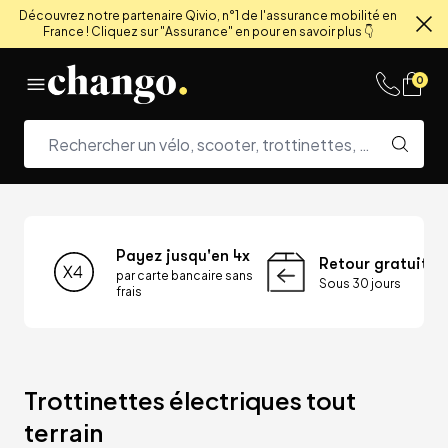
Découvrez notre partenaire Qivio, n°1 de l'assurance mobilité en
France ! Cliquez sur "Assurance" en pour en savoir plus 👇
Fe
Skip to content
0
Payez jusqu'en 4x
Retour gratuit
par carte bancaire sans
Sous 30 jours
frais
Trottinettes électriques tout 
terrain