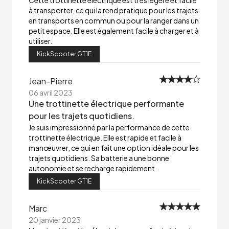
Cette trottinette électrique est très légère et facile
à transporter, ce qui la rend pratique pour les trajets
en transports en commun ou pour la ranger dans un
petit espace. Elle est également facile à charger et à
utiliser.
KickScooter GT1E
Jean-Pierre
06 avril 2023
Une trottinette électrique performante
pour les trajets quotidiens.
Je suis impressionné par la performance de cette
trottinette électrique. Elle est rapide et facile à
manœuvrer, ce qui en fait une option idéale pour les
trajets quotidiens. Sa batterie a une bonne
autonomie et se recharge rapidement.
KickScooter GT1E
Marc
20 janvier 2023