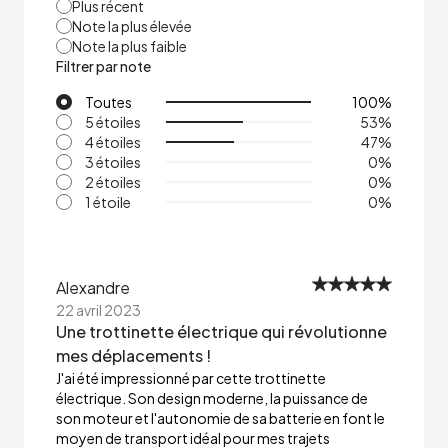
Plus récent
Note la plus élevée
Note la plus faible
Filtrer par note
Toutes
100
%
5 étoiles
53
%
4 étoiles
47
%
3 étoiles
0
%
2 étoiles
0
%
1 étoile
0
%
Alexandre
22 avril 2023
Une trottinette électrique qui révolutionne
mes déplacements !
J'ai été impressionné par cette trottinette
électrique. Son design moderne, la puissance de
son moteur et l'autonomie de sa batterie en font le
moyen de transport idéal pour mes trajets