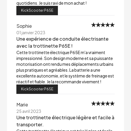
quotidiens. Je suis ravi de mon achat !
KickScooter P65E
Sophie
01 janvier 2023
Une expérience de conduite électrisante
avec la trottinette P65E !
Cette trottinette électrique P65E m'a vraiment
impressionné. Son design moderne et sa puissante
motorisation ont rendu mes déplacements urbains
plus pratiques et agréables. La batterie a une
excellente autonomie, et le système de freinage est
réactif et fiable. Je la recommande vivement !
KickScooter P65E
Marie
25 avril 2023
Une trottinette électrique légère et facile à
transporter.