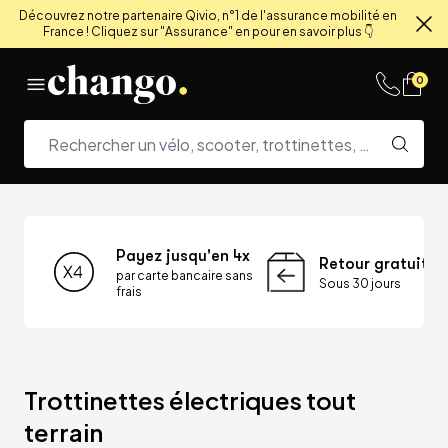
Découvrez notre partenaire Qivio, n°1 de l'assurance mobilité en
France ! Cliquez sur "Assurance" en pour en savoir plus 👇
Fe
Skip to content
0
Payez jusqu'en 4x
Retour gratuit
par carte bancaire sans
Sous 30 jours
frais
Trottinettes électriques tout 
terrain