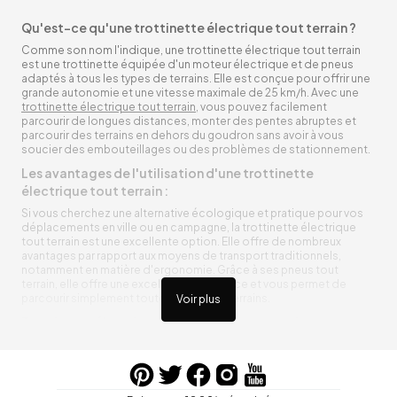
Qu'est-ce qu'une trottinette électrique tout terrain ?
Comme son nom l'indique, une trottinette électrique tout terrain
est une trottinette équipée d'un moteur électrique et de pneus
adaptés à tous les types de terrains. Elle est conçue pour offrir une
grande autonomie et une vitesse maximale de 25 km/h. Avec une
trottinette électrique tout terrain
, vous pouvez facilement
parcourir de longues distances, monter des pentes abruptes et
parcourir des terrains en dehors du goudron sans avoir à vous
soucier des embouteillages ou des problèmes de stationnement.
Les avantages de l'utilisation d'une trottinette
électrique tout terrain :
Si vous cherchez une alternative écologique et pratique pour vos
déplacements en ville ou en campagne, la trottinette électrique
tout terrain est une excellente option. Elle offre de nombreux
avantages par rapport aux moyens de transport traditionnels,
notamment en matière d'ergonomie. Grâce à ses pneus tout
terrain, elle offre une excellente adhérence et vous permet de
parcourir simplement toutes sortes de terrains.
Voir plus
Trottinette électrique tout terrain ergonomique
La trottinette électrique tout terrain est ergonomique et rend vos
déplacements agréables. Alimentée par une batterie rechargeable
entre vos trajets, vous n’aurez pas à vous soucier de l’état de sa
batterie. De plus, elle est équipée de pneus résistants qui peuvent