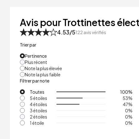
41kg
48kg
Avis pour Trottinettes élect
53kg
4.53
/5
122
avis vérifiés
Trier par
Pertinence
Plus récent
Note la plus élevée
Note la plus faible
Filtrer par note
Toutes
100
%
5 étoiles
53
%
4 étoiles
47
%
3 étoiles
0
%
2 étoiles
0
%
1 étoile
0
%