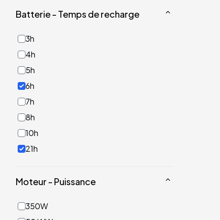
Batterie - Temps de recharge
3h
4h
5h
6h
7h
8h
10h
21h
Moteur - Puissance
350W