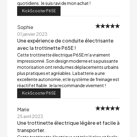
quotidiens. Je suis ravi de mon achat !
KickScooter P65E
Sophie
01 janvier 2023
Une expérience de conduite électrisante
avec la trottinette P65E !
Cette trottinette électrique P65E m'a vraiment
impressionné. Son design moderne et sa puissante
motorisation ont rendu mes déplacements urbains
plus pratiques et agréables. La batterie a une
excellente autonomie, et le système de freinage est
réactif et fiable. Je la recommande vivement !
KickScooter P65E
Marie
25 avril 2023
Une trottinette électrique légère et facile à
transporter.