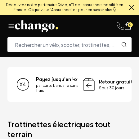
Découvrez notre partenaire Qivio, n°1 de l'assurance mobilité en
France ! Cliquez sur "Assurance" en pour en savoir plus 👇
Fe
Skip to content
0
Payez jusqu'en 4x
Retour gratuit
par carte bancaire sans
Sous 30 jours
frais
Trottinettes électriques tout 
terrain