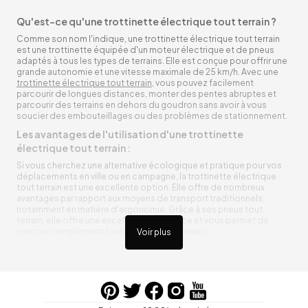
Qu'est-ce qu'une trottinette électrique tout terrain ?
Comme son nom l'indique, une trottinette électrique tout terrain
est une trottinette équipée d'un moteur électrique et de pneus
adaptés à tous les types de terrains. Elle est conçue pour offrir une
grande autonomie et une vitesse maximale de 25 km/h. Avec une
trottinette électrique tout terrain
, vous pouvez facilement
parcourir de longues distances, monter des pentes abruptes et
parcourir des terrains en dehors du goudron sans avoir à vous
soucier des embouteillages ou des problèmes de stationnement.
Les avantages de l'utilisation d'une trottinette
électrique tout terrain :
Si vous cherchez une alternative écologique et pratique pour vos
déplacements en ville ou en campagne, la trottinette électrique
tout terrain est une excellente option. Elle offre de nombreux
avantages par rapport aux moyens de transport traditionnels,
notamment en matière d'ergonomie. Grâce à ses pneus tout
terrain, elle offre une excellente adhérence et vous permet de
parcourir simplement toutes sortes de terrains.
Voir plus
Trottinette électrique tout terrain ergonomique
La trottinette électrique tout terrain est ergonomique et rend vos
déplacements agréables. Alimentée par une batterie rechargeable
entre vos trajets, vous n’aurez pas à vous soucier de l’état de sa
batterie. De plus, elle est équipée de pneus résistants qui peuvent