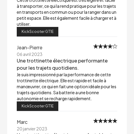
Cette trottinette électrique est très légère et facile
à transporter, ce qui la rend pratique pour les trajets
en transports en commun ou pour la ranger dans un
petit espace. Elle est également facile à charger et à
utiliser.
KickScooter GT1E
Jean-Pierre
06 avril 2023
Une trottinette électrique performante
pour les trajets quotidiens.
Je suis impressionné par la performance de cette
trottinette électrique. Elle est rapide et facile à
manœuvrer, ce qui en fait une option idéale pour les
trajets quotidiens. Sa batterie a une bonne
autonomie et se recharge rapidement.
KickScooter GT1E
Marc
20 janvier 2023