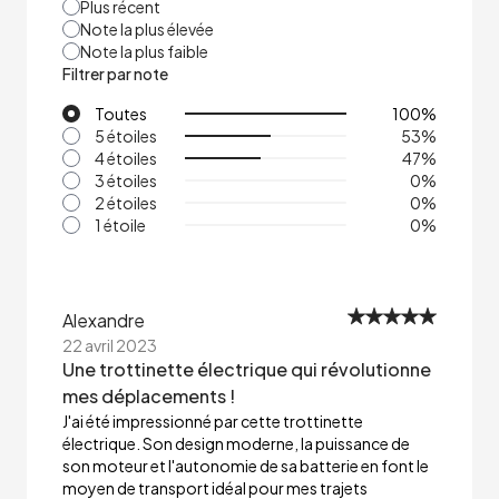
Plus récent
Note la plus élevée
Note la plus faible
Filtrer par note
Toutes
100
%
5 étoiles
53
%
4 étoiles
47
%
3 étoiles
0
%
2 étoiles
0
%
1 étoile
0
%
Alexandre
22 avril 2023
Une trottinette électrique qui révolutionne
mes déplacements !
J'ai été impressionné par cette trottinette
électrique. Son design moderne, la puissance de
son moteur et l'autonomie de sa batterie en font le
moyen de transport idéal pour mes trajets