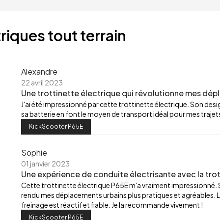
riques tout terrain
Alexandre
22 avril 2023
Une trottinette électrique qui révolutionne mes dép
J'ai été impressionné par cette trottinette électrique. Son de
sa batterie en font le moyen de transport idéal pour mes trajets
KickScooter P65E
Sophie
01 janvier 2023
Une expérience de conduite électrisante avec la trot
Cette trottinette électrique P65E m'a vraiment impressionné.
rendu mes déplacements urbains plus pratiques et agréables. L
freinage est réactif et fiable. Je la recommande vivement !
KickScooter P65E