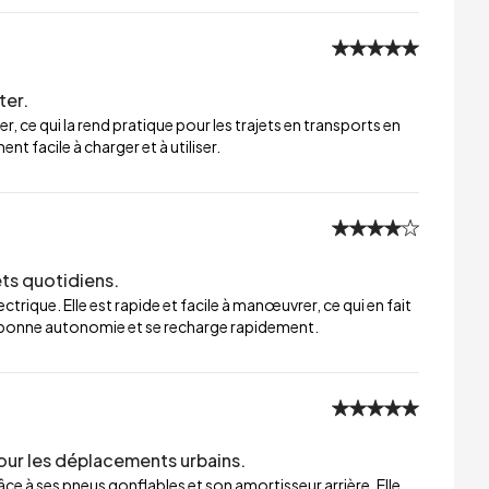
ter.
er, ce qui la rend pratique pour les trajets en transports en
t facile à charger et à utiliser.
ets quotidiens.
trique. Elle est rapide et facile à manœuvrer, ce qui en fait
ne bonne autonomie et se recharge rapidement.
our les déplacements urbains.
ce à ses pneus gonflables et son amortisseur arrière. Elle