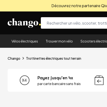
Découvrez notre partenaire Qivio
Skip to content
Vélos électriques
Trouver mon vélo
Scooters électri
Chango
Trottinettes électriques tout terrain
Payez jusqu'en 4x
par carte bancaire sans frais