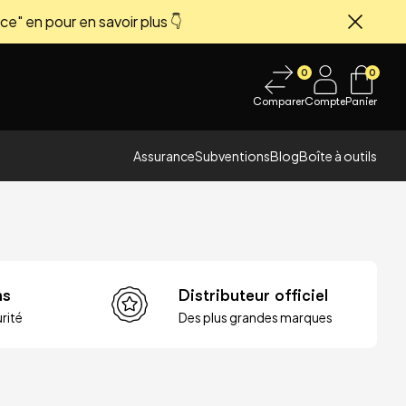
ce" en pour en savoir plus 👇
Fermer
0
0
Comparer
Compte
Panier
Assurance
Subventions
Blog
Boîte à outils
ns
Distributeur officiel
rité
Des plus grandes marques