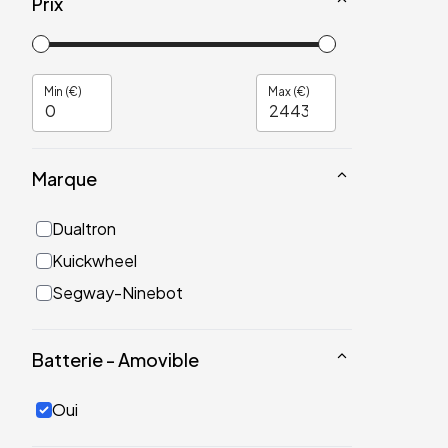
Prix
Min (€)
Max (€)
Marque
Dualtron
Kuickwheel
Segway-Ninebot
Batterie - Amovible
Oui