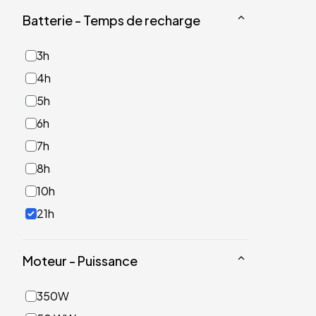
Batterie - Temps de recharge
3h
4h
5h
6h
7h
8h
10h
21h
Moteur - Puissance
350W