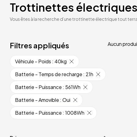
Trottinettes électriques
Vous êtes à la recherche d’une trottinette électrique tout terrai
Filtres appliqués
Aucun produi
Véhicule - Poids
:
40kg
Batterie - Temps de recharge
:
21h
Batterie - Puissance
:
561Wh
Batterie - Amovible
:
Oui
Batterie - Puissance
:
1008Wh