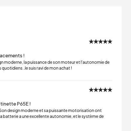
lacements !
sign moderne, la puissance de son moteur et l'autonomie de
 quotidiens. Je suis ravi de mon achat !
tinette P65E !
 Son design moderne et sa puissante motorisation ont
a batterie a une excellente autonomie, et le système de