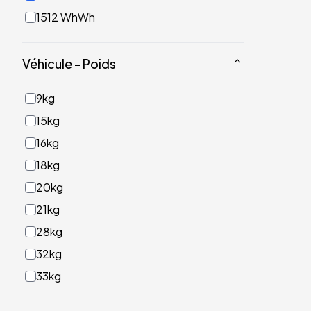
1512 WhWh
Véhicule - Poids
9kg
15kg
16kg
18kg
20kg
21kg
28kg
32kg
33kg
40kg