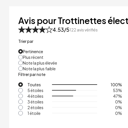
41kg
48kg
Avis pour Trottinettes élect
53kg
4.53
/5
122
avis vérifiés
Trier par
Pertinence
Plus récent
Note la plus élevée
Note la plus faible
Filtrer par note
Toutes
100
%
5 étoiles
53
%
4 étoiles
47
%
3 étoiles
0
%
2 étoiles
0
%
1 étoile
0
%