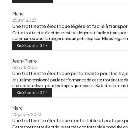
Marie
25 avril 2023
Une trottinette électrique légère et facile à transpor
Cette trottinette électrique est très légère et facile à transport
commun ou pour la ranger dans un petit espace. Elle est égalemen
KickScooter GT1E
Jean-Pierre
06 avril 2023
Une trottinette électrique performante pour les traj
Je suis impressionné par la performance de cette trottinette élec
une option idéale pour les trajets quotidiens. Sa batterie a u
KickScooter GT1E
Marc
20 janvier 2023
Une trottinette électrique confortable et pratique p
Cette trottinette électrique est très confortable à conduire grâ