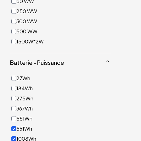
50 WW
250 WW
300 WW
500 WW
1500W*2W
Batterie - Puissance
27Wh
184Wh
275Wh
367Wh
551Wh
561Wh
1008Wh