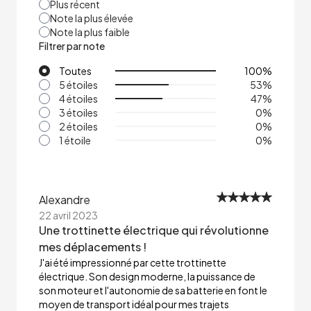
Plus récent
Note la plus élevée
Note la plus faible
Filtrer par note
Toutes
100
%
5 étoiles
53
%
4 étoiles
47
%
3 étoiles
0
%
2 étoiles
0
%
1 étoile
0
%
Alexandre
22 avril 2023
Une trottinette électrique qui révolutionne
mes déplacements !
J'ai été impressionné par cette trottinette
électrique. Son design moderne, la puissance de
son moteur et l'autonomie de sa batterie en font le
moyen de transport idéal pour mes trajets