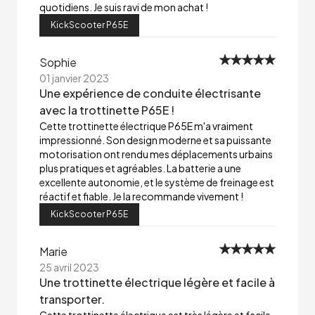
quotidiens. Je suis ravi de mon achat !
KickScooter P65E
Sophie
01 janvier 2023
Une expérience de conduite électrisante
avec la trottinette P65E !
Cette trottinette électrique P65E m'a vraiment
impressionné. Son design moderne et sa puissante
motorisation ont rendu mes déplacements urbains
plus pratiques et agréables. La batterie a une
excellente autonomie, et le système de freinage est
réactif et fiable. Je la recommande vivement !
KickScooter P65E
Marie
25 avril 2023
Une trottinette électrique légère et facile à
transporter.