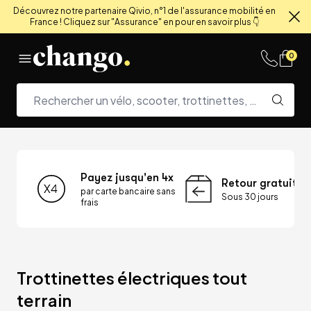
Découvrez notre partenaire Qivio, n°1 de l'assurance mobilité en
France ! Cliquez sur "Assurance" en pour en savoir plus 👇
Fe
Skip to content
0
Payez jusqu'en 4x
Retour gratuit
par carte bancaire sans
Sous 30 jours
frais
Trottinettes électriques tout 
terrain