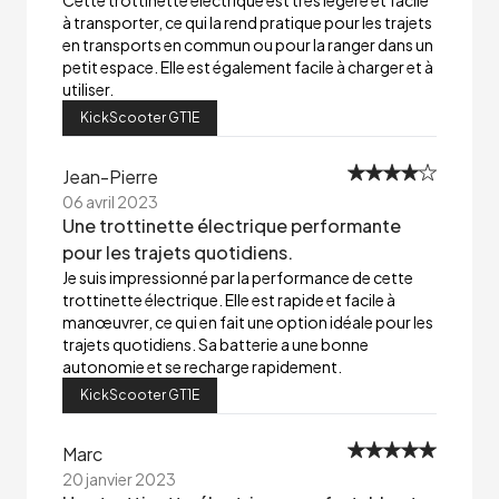
Cette trottinette électrique est très légère et facile
à transporter, ce qui la rend pratique pour les trajets
en transports en commun ou pour la ranger dans un
petit espace. Elle est également facile à charger et à
utiliser.
KickScooter GT1E
Jean-Pierre
06 avril 2023
Une trottinette électrique performante
pour les trajets quotidiens.
Je suis impressionné par la performance de cette
trottinette électrique. Elle est rapide et facile à
manœuvrer, ce qui en fait une option idéale pour les
trajets quotidiens. Sa batterie a une bonne
autonomie et se recharge rapidement.
KickScooter GT1E
Marc
20 janvier 2023