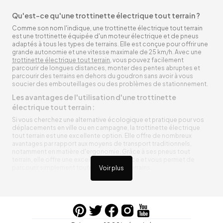
Qu'est-ce qu'une trottinette électrique tout terrain ?
Comme son nom l'indique, une trottinette électrique tout terrain
est une trottinette équipée d'un moteur électrique et de pneus
adaptés à tous les types de terrains. Elle est conçue pour offrir une
grande autonomie et une vitesse maximale de 25 km/h. Avec une
trottinette électrique tout terrain
, vous pouvez facilement
parcourir de longues distances, monter des pentes abruptes et
parcourir des terrains en dehors du goudron sans avoir à vous
soucier des embouteillages ou des problèmes de stationnement.
Les avantages de l'utilisation d'une trottinette
électrique tout terrain :
Si vous cherchez une alternative écologique et pratique pour vos
déplacements en ville ou en campagne, la trottinette électrique
tout terrain est une excellente option. Elle offre de nombreux
avantages par rapport aux moyens de transport traditionnels,
notamment en matière d'ergonomie. Grâce à ses pneus tout
terrain, elle offre une excellente adhérence et vous permet de
parcourir simplement toutes sortes de terrains.
Voir plus
Trottinette électrique tout terrain ergonomique
La trottinette électrique tout terrain est ergonomique et rend vos
déplacements agréables. Alimentée par une batterie rechargeable
entre vos trajets, vous n’aurez pas à vous soucier de l’état de sa
batterie. De plus, elle est équipée de pneus résistants qui peuvent