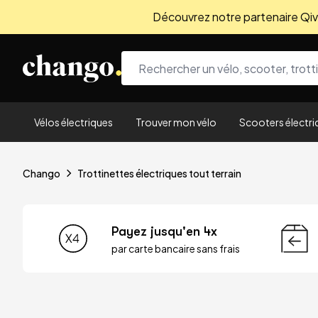
Découvrez notre partenaire Qivio
Skip to content
Vélos électriques
Trouver mon vélo
Scooters électri
Chango
Trottinettes électriques tout terrain
Payez jusqu'en 4x
par carte bancaire sans frais