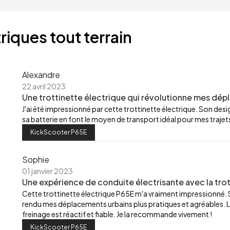
riques tout terrain
Alexandre
22 avril 2023
Une trottinette électrique qui révolutionne mes dép
J'ai été impressionné par cette trottinette électrique. Son de
sa batterie en font le moyen de transport idéal pour mes trajets
KickScooter P65E
Sophie
01 janvier 2023
Une expérience de conduite électrisante avec la trot
Cette trottinette électrique P65E m'a vraiment impressionné.
rendu mes déplacements urbains plus pratiques et agréables. L
freinage est réactif et fiable. Je la recommande vivement !
KickScooter P65E