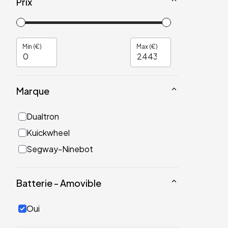
Prix
Min (€)
Max (€)
Marque
Dualtron
Kuickwheel
Segway-Ninebot
Batterie - Amovible
Oui