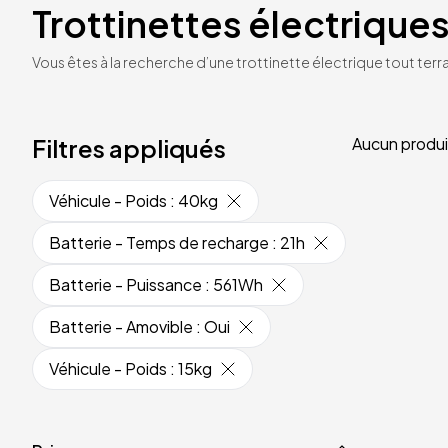
Trottinettes électriques
Vous êtes à la recherche d’une trottinette électrique tout terrai
Filtres appliqués
Aucun produi
Véhicule - Poids
:
40kg
Batterie - Temps de recharge
:
21h
Batterie - Puissance
:
561Wh
Batterie - Amovible
:
Oui
Véhicule - Poids
:
15kg