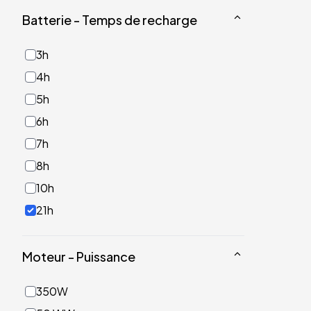
Batterie - Temps de recharge
3h
4h
5h
6h
7h
8h
10h
21h
Moteur - Puissance
350W