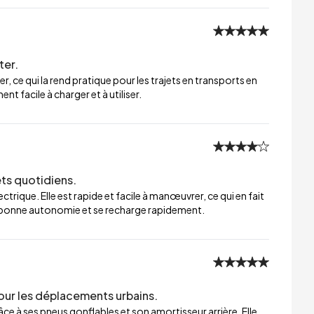
ter.
er, ce qui la rend pratique pour les trajets en transports en
t facile à charger et à utiliser.
ets quotidiens.
trique. Elle est rapide et facile à manœuvrer, ce qui en fait
ne bonne autonomie et se recharge rapidement.
our les déplacements urbains.
ce à ses pneus gonflables et son amortisseur arrière. Elle