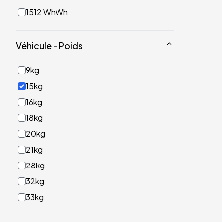
1512 WhWh
Véhicule - Poids
9kg
15kg
16kg
18kg
20kg
21kg
28kg
32kg
33kg
40kg