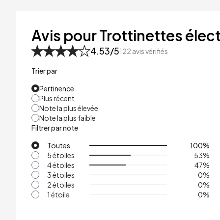
41kg
48kg
Avis pour Trottinettes élect
53kg
4.53
/5
122
avis vérifiés
Trier par
Pertinence
Plus récent
Note la plus élevée
Note la plus faible
Filtrer par note
Toutes
100
%
5 étoiles
53
%
4 étoiles
47
%
3 étoiles
0
%
2 étoiles
0
%
1 étoile
0
%