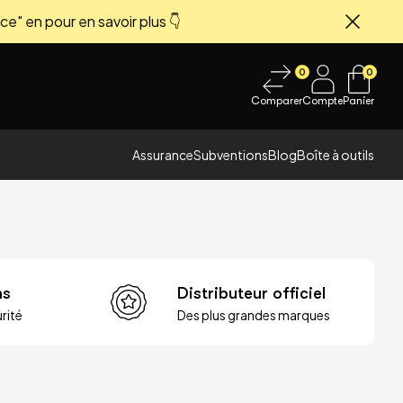
ce" en pour en savoir plus 👇
Fermer
0
0
Comparer
Compte
Panier
Assurance
Subventions
Blog
Boîte à outils
ns
Distributeur officiel
rité
Des plus grandes marques