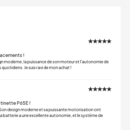
lacements !
sign moderne, la puissance de son moteur et l'autonomie de
 quotidiens. Je suis ravi de mon achat !
tinette P65E !
 Son design moderne et sa puissante motorisation ont
a batterie a une excellente autonomie, et le système de