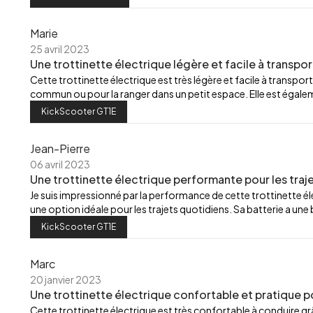
Marie
25 avril 2023
Une trottinette électrique légère et facile à transpor
Cette trottinette électrique est très légère et facile à transport
commun ou pour la ranger dans un petit espace. Elle est égalemen
KickScooter GT1E
Jean-Pierre
06 avril 2023
Une trottinette électrique performante pour les traj
Je suis impressionné par la performance de cette trottinette élec
une option idéale pour les trajets quotidiens. Sa batterie a u
KickScooter GT1E
Marc
20 janvier 2023
Une trottinette électrique confortable et pratique p
Cette trottinette électrique est très confortable à conduire grâ