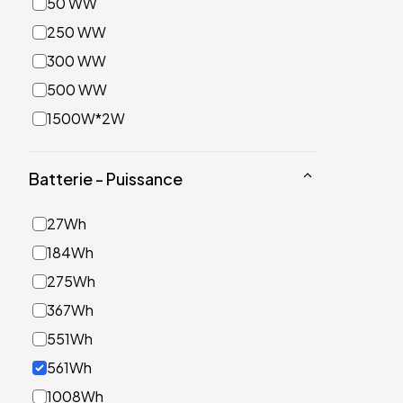
50 WW
250 WW
300 WW
500 WW
1500W*2W
Batterie - Puissance
27Wh
184Wh
275Wh
367Wh
551Wh
561Wh
1008Wh