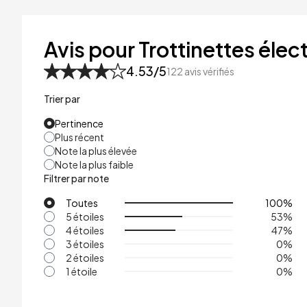
41kg
48kg
Avis pour Trottinettes élect
53kg
4.53
/5
122
avis vérifiés
Trier par
Pertinence
Plus récent
Note la plus élevée
Note la plus faible
Filtrer par note
Toutes
100
%
5 étoiles
53
%
4 étoiles
47
%
3 étoiles
0
%
2 étoiles
0
%
1 étoile
0
%