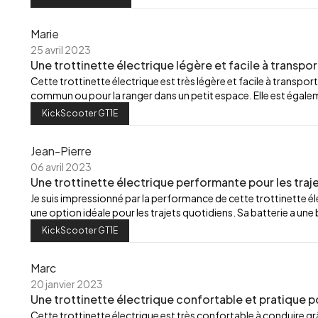
Marie
25 avril 2023
Une trottinette électrique légère et facile à transpor
Cette trottinette électrique est très légère et facile à transport
commun ou pour la ranger dans un petit espace. Elle est égalemen
KickScooter GT1E
Jean-Pierre
06 avril 2023
Une trottinette électrique performante pour les traj
Je suis impressionné par la performance de cette trottinette élec
une option idéale pour les trajets quotidiens. Sa batterie a u
KickScooter GT1E
Marc
20 janvier 2023
Une trottinette électrique confortable et pratique p
Cette trottinette électrique est très confortable à conduire grâ