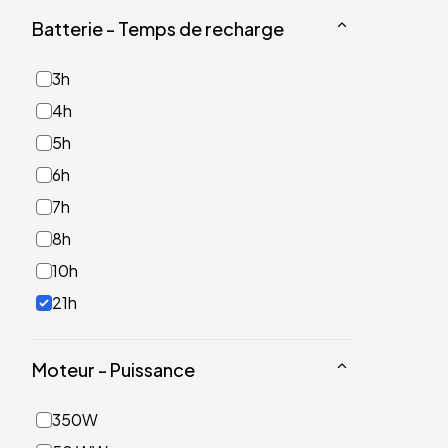
Batterie - Temps de recharge
3h
4h
5h
6h
7h
8h
10h
21h
Moteur - Puissance
350W