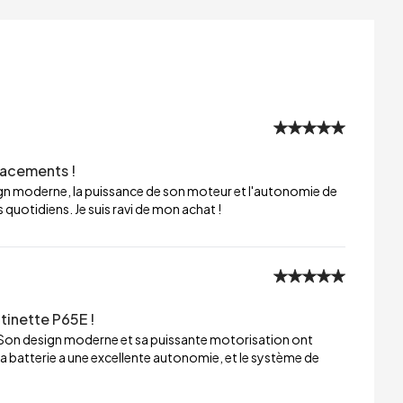
lacements !
sign moderne, la puissance de son moteur et l'autonomie de
 quotidiens. Je suis ravi de mon achat !
tinette P65E !
 Son design moderne et sa puissante motorisation ont
a batterie a une excellente autonomie, et le système de