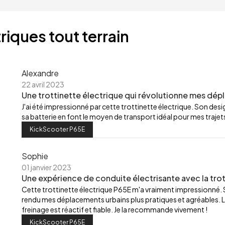
riques tout terrain
Alexandre
22 avril 2023
Une trottinette électrique qui révolutionne mes dép
J'ai été impressionné par cette trottinette électrique. Son de
sa batterie en font le moyen de transport idéal pour mes trajets
KickScooter P65E
Sophie
01 janvier 2023
Une expérience de conduite électrisante avec la trot
Cette trottinette électrique P65E m'a vraiment impressionné.
rendu mes déplacements urbains plus pratiques et agréables. L
freinage est réactif et fiable. Je la recommande vivement !
KickScooter P65E