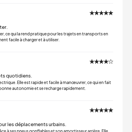
ter.
er, ce qui la rend pratique pour les trajets en transports en
t facile à charger et à utiliser.
ets quotidiens.
trique. Elle est rapide et facile à manœuvrer, ce qui en fait
ne bonne autonomie et se recharge rapidement.
our les déplacements urbains.
ce à ses pneus gonflables et son amortisseur arrière. Elle