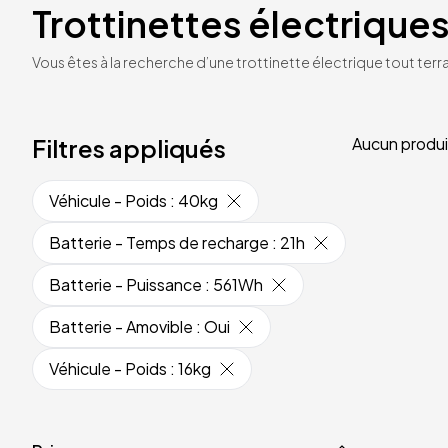
Trottinettes électriques
Vous êtes à la recherche d’une trottinette électrique tout terrai
Filtres appliqués
Aucun produi
Véhicule - Poids
:
40kg
Batterie - Temps de recharge
:
21h
Batterie - Puissance
:
561Wh
Batterie - Amovible
:
Oui
Véhicule - Poids
:
16kg