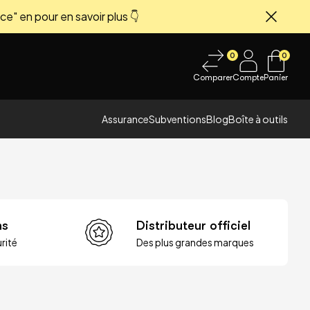
ce" en pour en savoir plus 👇
Fermer
0
0
Comparer
Compte
Panier
Assurance
Subventions
Blog
Boîte à outils
ns
Distributeur officiel
rité
Des plus grandes marques