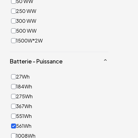
50 WW
250 WW
300 WW
500 WW
1500W*2W
Batterie - Puissance
27Wh
184Wh
275Wh
367Wh
551Wh
561Wh
1008Wh