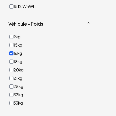
1512 WhWh
Véhicule - Poids
9kg
15kg
16kg
18kg
20kg
21kg
28kg
32kg
33kg
40kg