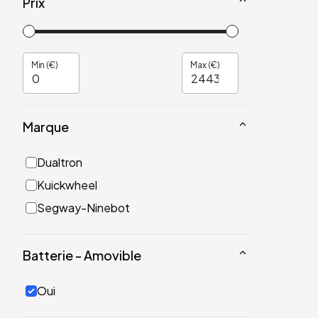
Prix
Min (€)
Max (€)
Marque
Dualtron
Kuickwheel
Segway-Ninebot
Batterie - Amovible
Oui