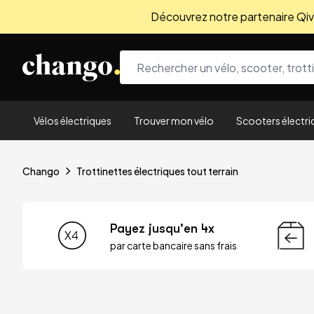
Découvrez notre partenaire Qivio
Skip to content
Vélos électriques
Trouver mon vélo
Scooters électri
Chango
Trottinettes électriques tout terrain
Payez jusqu'en 4x
par carte bancaire sans frais