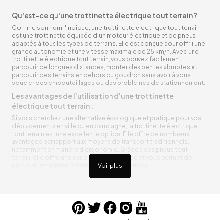
Qu'est-ce qu'une trottinette électrique tout terrain ?
Comme son nom l'indique, une trottinette électrique tout terrain
est une trottinette équipée d'un moteur électrique et de pneus
adaptés à tous les types de terrains. Elle est conçue pour offrir une
grande autonomie et une vitesse maximale de 25 km/h. Avec une
trottinette électrique tout terrain
, vous pouvez facilement
parcourir de longues distances, monter des pentes abruptes et
parcourir des terrains en dehors du goudron sans avoir à vous
soucier des embouteillages ou des problèmes de stationnement.
Les avantages de l'utilisation d'une trottinette
électrique tout terrain :
Si vous cherchez une alternative écologique et pratique pour vos
déplacements en ville ou en campagne, la trottinette électrique
tout terrain est une excellente option. Elle offre de nombreux
avantages par rapport aux moyens de transport traditionnels,
notamment en matière d'ergonomie. Grâce à ses pneus tout
terrain, elle offre une excellente adhérence et vous permet de
parcourir simplement toutes sortes de terrains.
Voir plus
Trottinette électrique tout terrain ergonomique
La trottinette électrique tout terrain est ergonomique et rend vos
déplacements agréables. Alimentée par une batterie rechargeable
entre vos trajets, vous n’aurez pas à vous soucier de l’état de sa
batterie. De plus, elle est équipée de pneus résistants qui peuvent