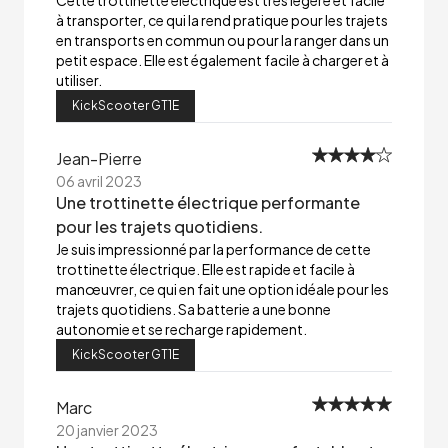
Cette trottinette électrique est très légère et facile
à transporter, ce qui la rend pratique pour les trajets
en transports en commun ou pour la ranger dans un
petit espace. Elle est également facile à charger et à
utiliser.
KickScooter GT1E
Jean-Pierre
06 avril 2023
Une trottinette électrique performante
pour les trajets quotidiens.
Je suis impressionné par la performance de cette
trottinette électrique. Elle est rapide et facile à
manœuvrer, ce qui en fait une option idéale pour les
trajets quotidiens. Sa batterie a une bonne
autonomie et se recharge rapidement.
KickScooter GT1E
Marc
20 janvier 2023