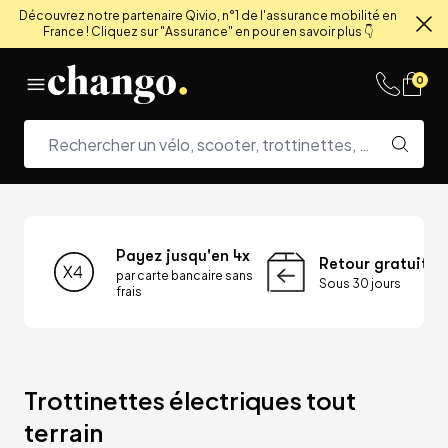
Découvrez notre partenaire Qivio, n°1 de l'assurance mobilité en
France ! Cliquez sur "Assurance" en pour en savoir plus 👇
Fe
Skip to content
0
Payez jusqu'en 4x
Retour gratuit
par carte bancaire sans
Sous 30 jours
frais
Trottinettes électriques tout 
terrain