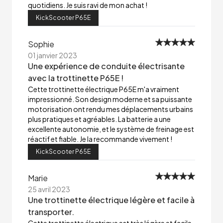
quotidiens. Je suis ravi de mon achat !
KickScooter P65E
Sophie
01 janvier 2023
Une expérience de conduite électrisante
avec la trottinette P65E !
Cette trottinette électrique P65E m'a vraiment
impressionné. Son design moderne et sa puissante
motorisation ont rendu mes déplacements urbains
plus pratiques et agréables. La batterie a une
excellente autonomie, et le système de freinage est
réactif et fiable. Je la recommande vivement !
KickScooter P65E
Marie
25 avril 2023
Une trottinette électrique légère et facile à
transporter.