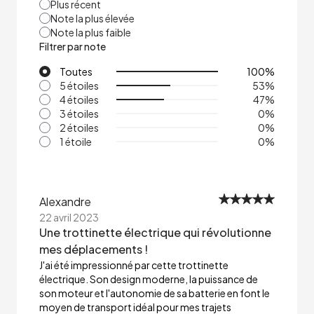
Plus récent
Note la plus élevée
Note la plus faible
Filtrer par note
Toutes
100
%
5 étoiles
53
%
4 étoiles
47
%
3 étoiles
0
%
2 étoiles
0
%
1 étoile
0
%
Alexandre
22 avril 2023
Une trottinette électrique qui révolutionne
mes déplacements !
J'ai été impressionné par cette trottinette
électrique. Son design moderne, la puissance de
son moteur et l'autonomie de sa batterie en font le
moyen de transport idéal pour mes trajets