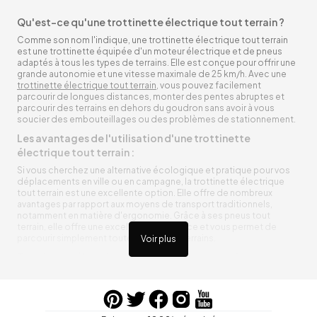
Qu'est-ce qu'une trottinette électrique tout terrain ?
Comme son nom l'indique, une trottinette électrique tout terrain
est une trottinette équipée d'un moteur électrique et de pneus
adaptés à tous les types de terrains. Elle est conçue pour offrir une
grande autonomie et une vitesse maximale de 25 km/h. Avec une
trottinette électrique tout terrain
, vous pouvez facilement
parcourir de longues distances, monter des pentes abruptes et
parcourir des terrains en dehors du goudron sans avoir à vous
soucier des embouteillages ou des problèmes de stationnement.
Les avantages de l'utilisation d'une trottinette
électrique tout terrain :
Si vous cherchez une alternative écologique et pratique pour vos
déplacements en ville ou en campagne, la trottinette électrique
tout terrain est une excellente option. Elle offre de nombreux
avantages par rapport aux moyens de transport traditionnels,
notamment en matière d'ergonomie. Grâce à ses pneus tout
terrain, elle offre une excellente adhérence et vous permet de
parcourir simplement toutes sortes de terrains.
Voir plus
Trottinette électrique tout terrain ergonomique
La trottinette électrique tout terrain est ergonomique et rend vos
déplacements agréables. Alimentée par une batterie rechargeable
entre vos trajets, vous n’aurez pas à vous soucier de l’état de sa
batterie. De plus, elle est équipée de pneus résistants qui peuvent