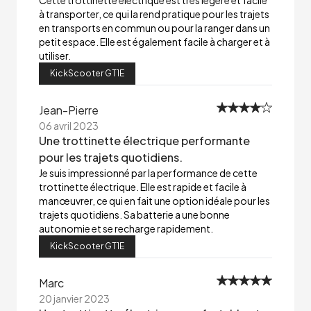
Cette trottinette électrique est très légère et facile
à transporter, ce qui la rend pratique pour les trajets
en transports en commun ou pour la ranger dans un
petit espace. Elle est également facile à charger et à
utiliser.
KickScooter GT1E
Jean-Pierre
06 avril 2023
Une trottinette électrique performante
pour les trajets quotidiens.
Je suis impressionné par la performance de cette
trottinette électrique. Elle est rapide et facile à
manœuvrer, ce qui en fait une option idéale pour les
trajets quotidiens. Sa batterie a une bonne
autonomie et se recharge rapidement.
KickScooter GT1E
Marc
20 janvier 2023