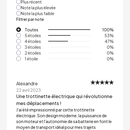
Plus récent
Note la plus élevée
Note la plus faible
Filtrer par note
Toutes
100
%
5 étoiles
53
%
4 étoiles
47
%
3 étoiles
0
%
2 étoiles
0
%
1 étoile
0
%
Alexandre
22 avril 2023
Une trottinette électrique qui révolutionne
mes déplacements !
J'ai été impressionné par cette trottinette
électrique. Son design moderne, la puissance de
son moteur et l'autonomie de sa batterie en font le
moyen de transport idéal pour mes trajets