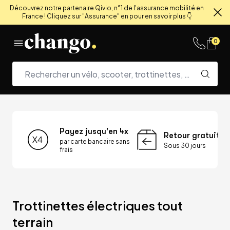
Découvrez notre partenaire Qivio, n°1 de l'assurance mobilité en
France ! Cliquez sur "Assurance" en pour en savoir plus 👇
Fe
Skip to content
0
Payez jusqu'en 4x
Retour gratuit
par carte bancaire sans
Sous 30 jours
frais
Trottinettes électriques tout 
terrain