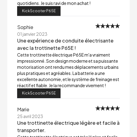
quotidiens. Je suis ravi de mon achat !
KickScooter P65E
Sophie
01 janvier 2023
Une expérience de conduite électrisante
avec la trottinette P65E !
Cette trottinette électrique P65E m'a vraiment
impressionné. Son design moderne et sa puissante
motorisation ont rendu mes déplacements urbains
plus pratiques et agréables. La batterie a une
excellente autonomie, et le système de freinage est
réactif et fiable. Je la recommande vivement !
KickScooter P65E
Marie
25 avril 2023
Une trottinette électrique légère et facile à
transporter.