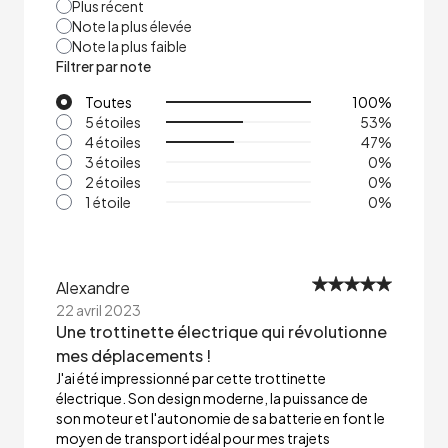
Plus récent
Note la plus élevée
Note la plus faible
Filtrer par note
Toutes
100
%
5 étoiles
53
%
4 étoiles
47
%
3 étoiles
0
%
2 étoiles
0
%
1 étoile
0
%
Alexandre
22 avril 2023
Une trottinette électrique qui révolutionne
mes déplacements !
J'ai été impressionné par cette trottinette
électrique. Son design moderne, la puissance de
son moteur et l'autonomie de sa batterie en font le
moyen de transport idéal pour mes trajets