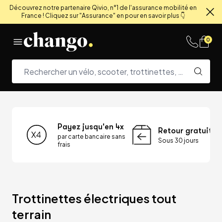
Découvrez notre partenaire Qivio, n°1 de l'assurance mobilité en
France ! Cliquez sur "Assurance" en pour en savoir plus 👇
Fe
Skip to content
0
Payez jusqu'en 4x
Retour gratuit
par carte bancaire sans
Sous 30 jours
frais
Trottinettes électriques tout 
terrain