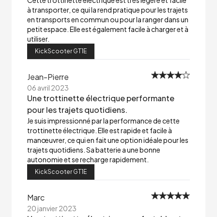
Cette trottinette électrique est très légère et facile
à transporter, ce qui la rend pratique pour les trajets
en transports en commun ou pour la ranger dans un
petit espace. Elle est également facile à charger et à
utiliser.
KickScooter GT1E
Jean-Pierre
06 avril 2023
Une trottinette électrique performante
pour les trajets quotidiens.
Je suis impressionné par la performance de cette
trottinette électrique. Elle est rapide et facile à
manœuvrer, ce qui en fait une option idéale pour les
trajets quotidiens. Sa batterie a une bonne
autonomie et se recharge rapidement.
KickScooter GT1E
Marc
20 janvier 2023