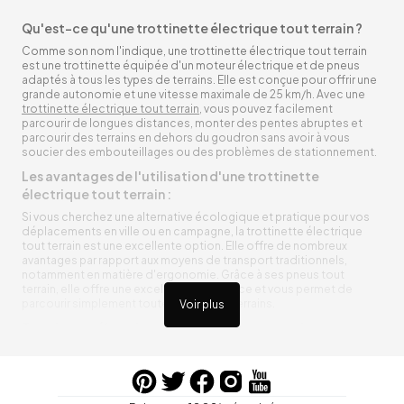
Qu'est-ce qu'une trottinette électrique tout terrain ?
Comme son nom l'indique, une trottinette électrique tout terrain
est une trottinette équipée d'un moteur électrique et de pneus
adaptés à tous les types de terrains. Elle est conçue pour offrir une
grande autonomie et une vitesse maximale de 25 km/h. Avec une
trottinette électrique tout terrain
, vous pouvez facilement
parcourir de longues distances, monter des pentes abruptes et
parcourir des terrains en dehors du goudron sans avoir à vous
soucier des embouteillages ou des problèmes de stationnement.
Les avantages de l'utilisation d'une trottinette
électrique tout terrain :
Si vous cherchez une alternative écologique et pratique pour vos
déplacements en ville ou en campagne, la trottinette électrique
tout terrain est une excellente option. Elle offre de nombreux
avantages par rapport aux moyens de transport traditionnels,
notamment en matière d'ergonomie. Grâce à ses pneus tout
terrain, elle offre une excellente adhérence et vous permet de
parcourir simplement toutes sortes de terrains.
Voir plus
Trottinette électrique tout terrain ergonomique
La trottinette électrique tout terrain est ergonomique et rend vos
déplacements agréables. Alimentée par une batterie rechargeable
entre vos trajets, vous n’aurez pas à vous soucier de l’état de sa
batterie. De plus, elle est équipée de pneus résistants qui peuvent