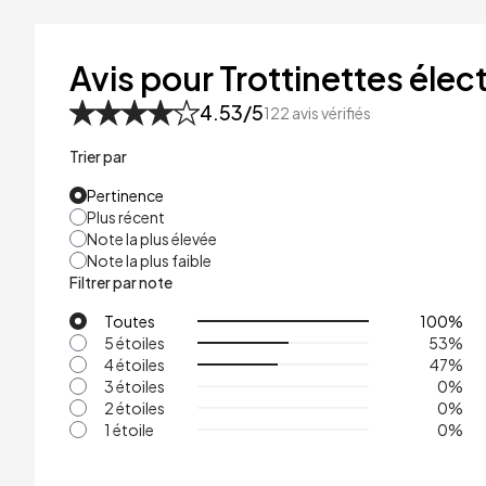
41kg
48kg
Avis pour Trottinettes élect
53kg
4.53
/5
122
avis vérifiés
Trier par
Pertinence
Plus récent
Note la plus élevée
Note la plus faible
Filtrer par note
Toutes
100
%
5 étoiles
53
%
4 étoiles
47
%
3 étoiles
0
%
2 étoiles
0
%
1 étoile
0
%