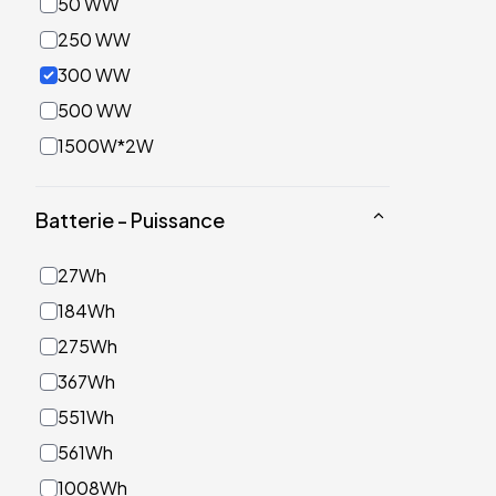
50 WW
250 WW
300 WW
500 WW
1500W*2W
Batterie - Puissance
27Wh
184Wh
275Wh
367Wh
551Wh
561Wh
1008Wh