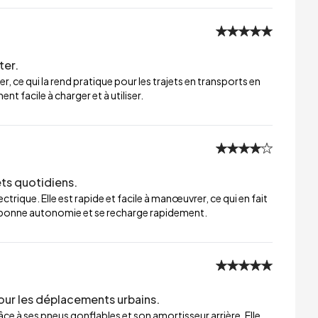
ter.
er, ce qui la rend pratique pour les trajets en transports en
t facile à charger et à utiliser.
ets quotidiens.
trique. Elle est rapide et facile à manœuvrer, ce qui en fait
ne bonne autonomie et se recharge rapidement.
our les déplacements urbains.
ce à ses pneus gonflables et son amortisseur arrière. Elle