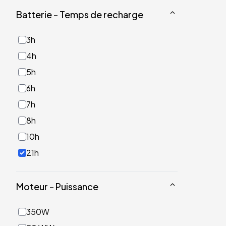
Batterie - Temps de recharge
3h
4h
5h
6h
7h
8h
10h
21h
Moteur - Puissance
350W