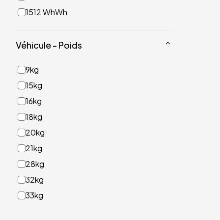
1512 WhWh
Véhicule - Poids
9kg
15kg
16kg
18kg
20kg
21kg
28kg
32kg
33kg
40kg