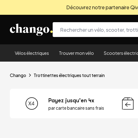
Découvrez notre partenaire Qivio
Skip to content
Vélos électriques
Trouver mon vélo
Scooters électri
Chango
Trottinettes électriques tout terrain
Payez jusqu'en 4x
par carte bancaire sans frais