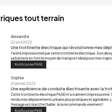
riques tout terrain
Alexandre
22 avril 2023
Une trottinette électrique qui révolutionne mes dép
J'ai été impressionné par cette trottinette électrique. Son de
sa batterie en font le moyen de transport idéal pour mes trajets
KickScooter P65E
Sophie
01 janvier 2023
Une expérience de conduite électrisante avec la trot
Cette trottinette électrique P65E m'a vraiment impressionné.
rendu mes déplacements urbains plus pratiques et agréables. L
freinage est réactif et fiable. Je la recommande vivement !
KickScooter P65E