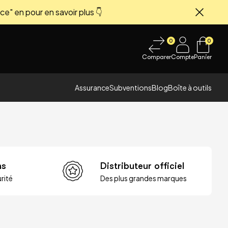
ce" en pour en savoir plus 👇
Fermer
0
0
Comparer
Compte
Panier
Assurance
Subventions
Blog
Boîte à outils
ns
Distributeur officiel
rité
Des plus grandes marques