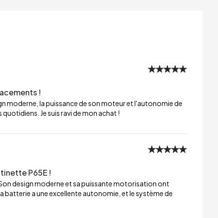
lacements !
sign moderne, la puissance de son moteur et l'autonomie de
 quotidiens. Je suis ravi de mon achat !
tinette P65E !
 Son design moderne et sa puissante motorisation ont
a batterie a une excellente autonomie, et le système de