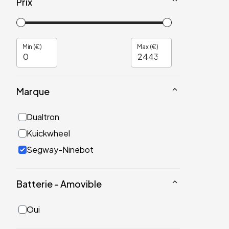
Prix
Min (€)
Max (€)
Marque
Dualtron
Kuickwheel
Segway-Ninebot
Batterie - Amovible
Oui