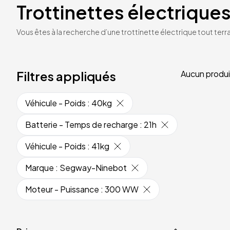
Trottinettes électriques
Vous êtes à la recherche d’une trottinette électrique tout terrai
Filtres appliqués
Aucun produi
Véhicule - Poids
:
40kg
Batterie - Temps de recharge
:
21h
Véhicule - Poids
:
41kg
Marque
:
Segway-Ninebot
Moteur - Puissance
:
300 WW