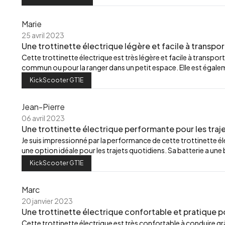
Marie
25 avril 2023
Une trottinette électrique légère et facile à transpor
Cette trottinette électrique est très légère et facile à transport
commun ou pour la ranger dans un petit espace. Elle est égalemen
KickScooter GT1E
Jean-Pierre
06 avril 2023
Une trottinette électrique performante pour les traj
Je suis impressionné par la performance de cette trottinette élec
une option idéale pour les trajets quotidiens. Sa batterie a u
KickScooter GT1E
Marc
20 janvier 2023
Une trottinette électrique confortable et pratique p
Cette trottinette électrique est très confortable à conduire grâ