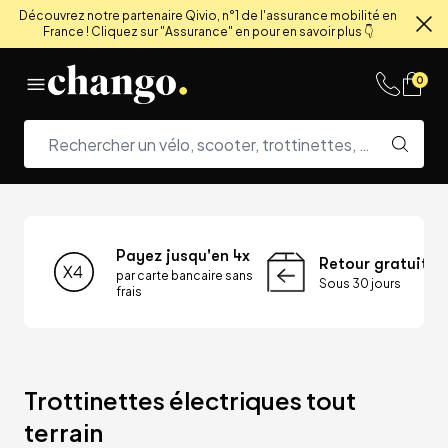
Découvrez notre partenaire Qivio, n°1 de l'assurance mobilité en
France ! Cliquez sur "Assurance" en pour en savoir plus 👇
Fe
Skip to content
0
Payez jusqu'en 4x
Retour gratuit
par carte bancaire sans
Sous 30 jours
frais
Trottinettes électriques tout 
terrain