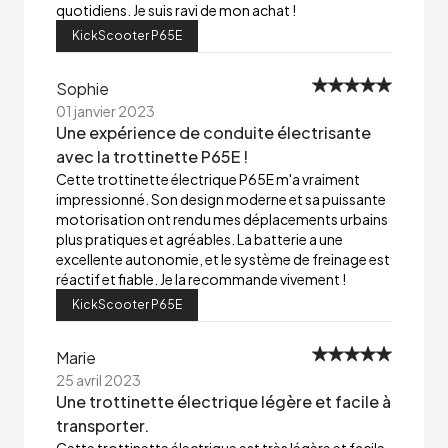
quotidiens. Je suis ravi de mon achat !
KickScooter P65E
Sophie
01 janvier 2023
Une expérience de conduite électrisante
avec la trottinette P65E !
Cette trottinette électrique P65E m'a vraiment
impressionné. Son design moderne et sa puissante
motorisation ont rendu mes déplacements urbains
plus pratiques et agréables. La batterie a une
excellente autonomie, et le système de freinage est
réactif et fiable. Je la recommande vivement !
KickScooter P65E
Marie
25 avril 2023
Une trottinette électrique légère et facile à
transporter.