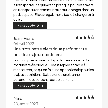
Cette trottinette électrique est très légère et facile
à transporter, ce qui la rend pratique pour les trajets
en transports en commun ou pour la ranger dans un
petit espace. Elle est également facile à charger et à
utiliser.
KickScooter GT1E
Jean-Pierre
06 avril 2023
Une trottinette électrique performante
pour les trajets quotidiens.
Je suis impressionné par la performance de cette
trottinette électrique. Elle est rapide et facile à
manœuvrer, ce qui en fait une option idéale pour les
trajets quotidiens. Sa batterie a une bonne
autonomie et se recharge rapidement.
KickScooter GT1E
Marc
20 janvier 2023