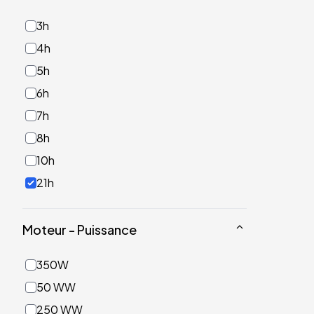
3h
4h
5h
6h
7h
8h
10h
21h
Moteur - Puissance
350W
50 WW
250 WW