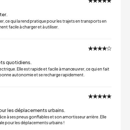
ter.
er, ce qui la rend pratique pour les trajets en transports en
t facile à charger et à utiliser.
ets quotidiens.
trique. Elle est rapide et facile à manœuvrer, ce qui en fait
ne bonne autonomie et se recharge rapidement.
our les déplacements urbains.
ce à ses pneus gonflables et son amortisseur arrière. Elle
éale pour les déplacements urbains !