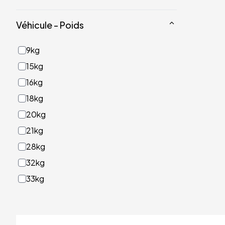
Véhicule - Poids
9kg
15kg
16kg
18kg
20kg
21kg
28kg
32kg
33kg
40kg
41kg