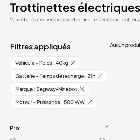
Trottinettes électriques
Vous êtes à la recherche d’une trottinette électrique tout terrai
Filtres appliqués
Aucun produi
Véhicule - Poids
:
40kg
Batterie - Temps de recharge
:
21h
Marque
:
Segway-Ninebot
Moteur - Puissance
:
500 WW
Prix