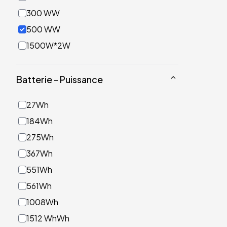
300 WW
500 WW
1500W*2W
Batterie - Puissance
27Wh
184Wh
275Wh
367Wh
551Wh
561Wh
1008Wh
1512 WhWh