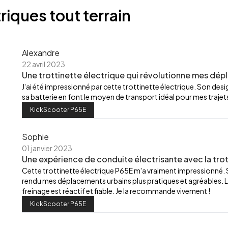
riques tout terrain
Alexandre
22 avril 2023
Une trottinette électrique qui révolutionne mes dép
J'ai été impressionné par cette trottinette électrique. Son de
sa batterie en font le moyen de transport idéal pour mes trajets
KickScooter P65E
Sophie
01 janvier 2023
Une expérience de conduite électrisante avec la trot
Cette trottinette électrique P65E m'a vraiment impressionné.
rendu mes déplacements urbains plus pratiques et agréables. L
freinage est réactif et fiable. Je la recommande vivement !
KickScooter P65E