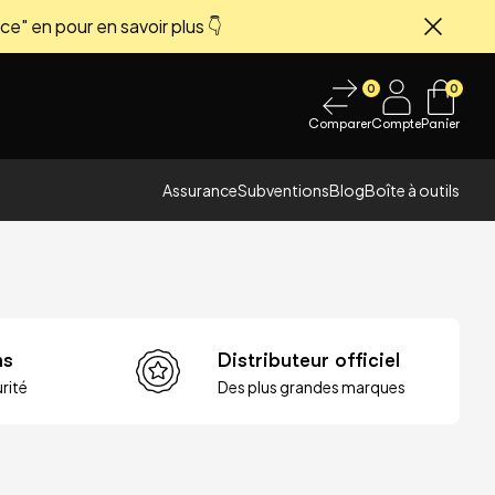
ce" en pour en savoir plus 👇
Fermer
0
0
Comparer
Compte
Panier
Assurance
Subventions
Blog
Boîte à outils
ns
Distributeur officiel
rité
Des plus grandes marques