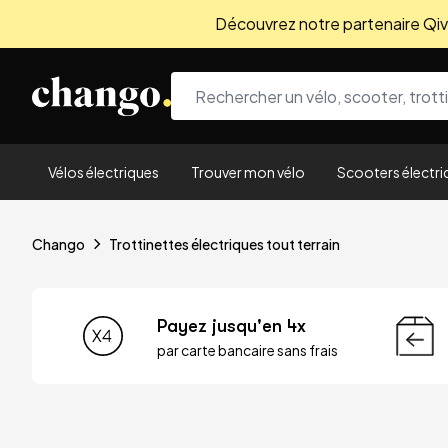
Découvrez notre partenaire Qivio
Skip to content
Vélos électriques
Trouver mon vélo
Scooters électri
Chango
Trottinettes électriques tout terrain
Payez jusqu'en 4x
par carte bancaire sans frais