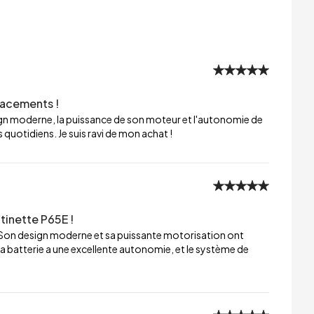
lacements !
sign moderne, la puissance de son moteur et l'autonomie de
 quotidiens. Je suis ravi de mon achat !
tinette P65E !
 Son design moderne et sa puissante motorisation ont
a batterie a une excellente autonomie, et le système de