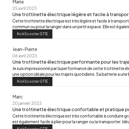
Marie
25 avril 2023
Une trottinette électrique légère et facile à transpor
Cette trottinette électrique est très légère et facile à transport
commun ou pour la ranger dans un petit espace. Elle est égalemen
KickScooter GT1E
Jean-Pierre
06 avril 2023
Une trottinette électrique performante pour les traj
Je suis impressionné par la performance de cette trottinette élec
une option idéale pour les trajets quotidiens. Sa batterie a u
KickScooter GT1E
Marc
20 janvier 2023
Une trottinette électrique confortable et pratique p
Cette trottinette électrique est très confortable à conduire grâ
est également facile à plier pour la ranger ou la transporter. Id
KickScooter GT1E