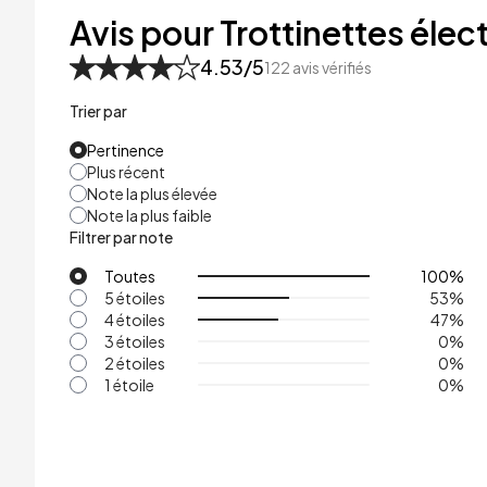
48kg
Avis pour Trottinettes élect
53kg
4.53
/5
122
avis vérifiés
Trier par
Pertinence
Plus récent
Note la plus élevée
Note la plus faible
Filtrer par note
Toutes
100
%
5 étoiles
53
%
4 étoiles
47
%
3 étoiles
0
%
2 étoiles
0
%
1 étoile
0
%