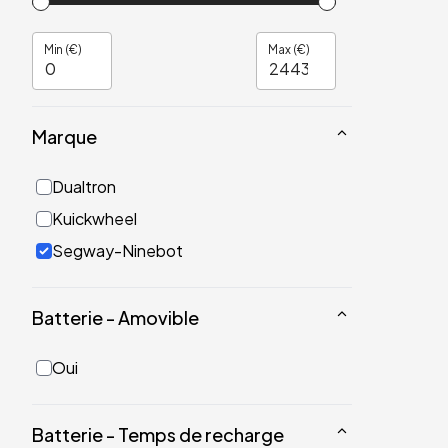
Min (€)
Max (€)
Marque
Dualtron
Kuickwheel
Segway-Ninebot
Batterie - Amovible
Oui
Batterie - Temps de recharge